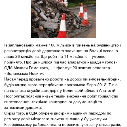
Із запланованих майже 160 мільйонів гривень на будівництво і
реконструкцію доріг державного значення на Волині освоєно
лише 26 мільйонів. Ще робіт на 11 мільйонів – умовно
прийнято. Про це йшлося під час апаратної наради у голови
ОДА Миколи Романюка, – інформує 20 жовтня репортер
«Волинських Новин».
Hасамперед провалено роботи на дорозі Київ-Ковель-Ягодин,
будівництво якого передбачено програмою Євро-2012. Т.в.о.
начальника служби автодоріг у Волинській області Анатолій
Посполітак пояснив низькі темпи виконання робіт тривалістю
виготовлення технічно-кошторисної документації та
затяжними дощами.
Окрім того, в ОДА обурені дискримінаційним підходом по
ремонту доріг місцевого значення: якщо у Луцькому чи
Ківерцівському районах плани перевиконуються у кілька разів,