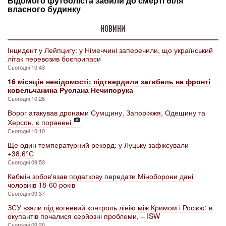
НОВИНИ
Інцидент у Лейпцигу: у Німеччині заперечили, що український
літак перевозив боєприпаси
Сьогодні 10:43
16 місяців невідомості: підтвердили загибель на фронті
ковельчанина Руслана Нечипорука
Сьогодні 10:26
Ворог атакував дронами Сумщину, Запоріжжя, Одещину та
Херсон, є поранені
Сьогодні 10:10
Ще один температурний рекорд: у Луцьку зафіксували
+38,6° С
Сьогодні 09:53
Кабмін зобовʼязав податкову передати Міноборони дані
чоловіків 18-60 років
Сьогодні 09:37
ЗСУ взяли під вогневий контроль лінію між Кримом і Росією: в
окупантів почалися серйозні проблеми, – ISW
Сьогодні 09:20