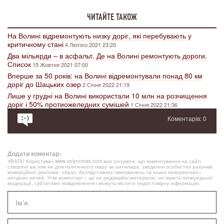
ЧИТАЙТЕ ТАКОЖ
На Волині відремонтують низку доріг, які перебувають у
критичному стані
4 Лютого 2021 23:20
Два мільярди – в асфальт. Де на Волині ремонтують дороги.
Список
15 Жовтня 2021 07:00
Вперше за 50 років: на Волині відремонтували понад 80 км
доріг до Шацьких озер
2 Січня 2022 21:19
Лише у грудні на Волині використали 10 млн на розчищення
доріг і 50% протиожеледних сумішей
1 Січня 2022 21:36
Коментарів: 0
Додати коментар:
УВАГА! Користувач www.volynnews.com має розуміти, що коментування на сайті
створені аж ніяк не для політичного піару чи антипіару, зведення особистих рахунків,
комерційної реклами, образ, безпідставних звинувачень та інших некоректних і
негідних речей. Утім коментарі – це не редакційні матеріали, не мають попередньої
модерації, суб’єктивні повідомлення і можуть містити недостовірну інформацію.