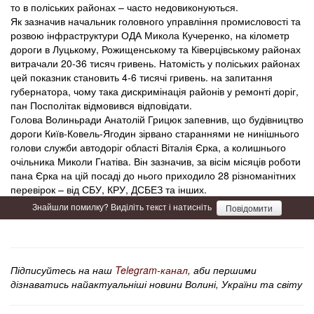
то в поліських районах – часто недовиконуються.
Як зазначив начальник головного управління промисловості та
розвою інфраструктури ОДА Микола Кучеренко, на кілометр
дороги в Луцькому, Рожищенському та Ківерцівському районах
витрачали 20-36 тисяч гривень. Натомість у поліських районах
цей показник становить 4-6 тисячі гривень. на запитання
губернатора, чому така дискримінація районів у ремонті доріг,
пан Посполітак відмовився відповідати.
Голова Волиньради Анатолій Грицюк запевнив, що будівництво
дороги Київ-Ковель-Ягодин зірвано стараннями не нинішнього
голови служби автодоріг області Віталія Єрка, а колишнього
очільника Миколи Гнатіва. Він зазначив, за вісім місяців роботи
пана Єрка на цій посаді до нього приходило 28 різноманітних
перевірок – від СБУ, КРУ, ДСБЕЗ та інших.
Знайшли помилку? Виділіть текст і натисніть
Повідомити
Підписуйтесь на наш
Telegram-канал
, аби першими
дізнаватись найактуальніші новини Волині, України та світу