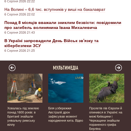
6 Серпня 2026 22:22
На Волині – 6,6 тис. вступників у виші на бакалаврат
6 Серпня 2026 22:02
Понад 8 місяців вважали зниклим безвісти: повідомили
про загибель волинянина Івана Михалевича
6 Серпня 2026 21:43
В Україні запровадили День Військ зв'язку та
кібербезпеки ЗСУ
6 Серпня 2026 21:25
МУЛЬТИМЕДІА
Ховалась під землею
Біля узбережжя
Пролетів пів Європи й
о
понад 1600 років: в
Австралії дрон
опинився в Україні: на
Британії знайшли
зафіксував момент
межі Київщини і
унікальну римську
народження кита. Відео
Черкащини знайшли
віллу
пораненого грифа
Берліна