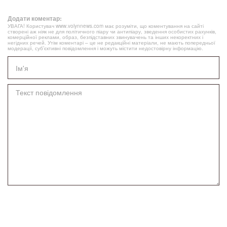
Додати коментар:
УВАГА! Користувач www.volynnews.com має розуміти, що коментування на сайті
створені аж ніяк не для політичного піару чи антипіару, зведення особистих рахунків,
комерційної реклами, образ, безпідставних звинувачень та інших некоректних і
негідних речей. Утім коментарі – це не редакційні матеріали, не мають попередньої
модерації, суб’єктивні повідомлення і можуть містити недостовірну інформацію.