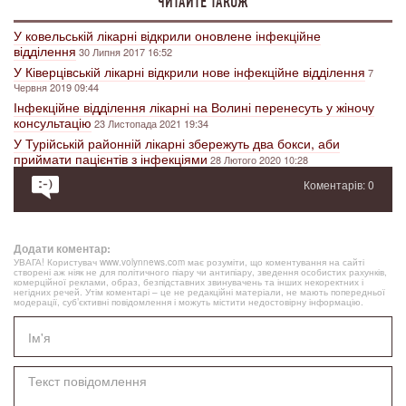
ЧИТАЙТЕ ТАКОЖ
У ковельській лікарні відкрили оновлене інфекційне
відділення
30 Липня 2017 16:52
У Ківерцівській лікарні відкрили нове інфекційне відділення
7
Червня 2019 09:44
Інфекційне відділення лікарні на Волині перенесуть у жіночу
консультацію
23 Листопада 2021 19:34
У Турійській районній лікарні збережуть два бокси, аби
приймати пацієнтів з інфекціями
28 Лютого 2020 10:28
Коментарів: 0
Додати коментар:
УВАГА! Користувач www.volynnews.com має розуміти, що коментування на сайті
створені аж ніяк не для політичного піару чи антипіару, зведення особистих рахунків,
комерційної реклами, образ, безпідставних звинувачень та інших некоректних і
негідних речей. Утім коментарі – це не редакційні матеріали, не мають попередньої
модерації, суб’єктивні повідомлення і можуть містити недостовірну інформацію.