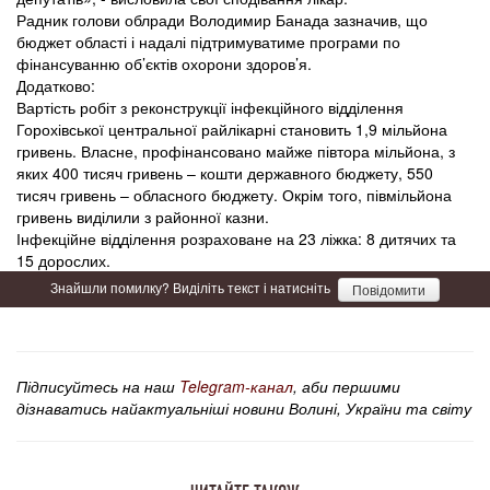
Радник голови облради Володимир Банада зазначив, що
бюджет області і надалі підтримуватиме програми по
фінансуванню об’єктів охорони здоров’я.
Додатково:
Вартість робіт з реконструкції інфекційного відділення
Горохівської центральної райлікарні становить 1,9 мільйона
гривень. Власне, профінансовано майже півтора мільйона, з
яких 400 тисяч гривень – кошти державного бюджету, 550
тисяч гривень – обласного бюджету. Окрім того, півмільйона
гривень виділили з районної казни.
Інфекційне відділення розраховане на 23 ліжка: 8 дитячих та
15 дорослих.
Знайшли помилку? Виділіть текст і натисніть
Повідомити
Підписуйтесь на наш
Telegram-канал
, аби першими
дізнаватись найактуальніші новини Волині, України та світу