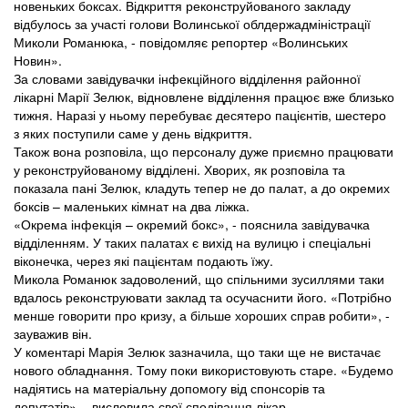
новеньких боксах. Відкриття реконструйованого закладу
відбулось за участі голови Волинської облдержадміністрації
Миколи Романюка, - повідомляє репортер «Волинських
Новин».
За словами завідувачки інфекційного відділення районної
лікарні Марії Зелюк, відновлене відділення працює вже близько
тижня. Наразі у ньому перебуває десятеро пацієнтів, шестеро
з яких поступили саме у день відкриття.
Також вона розповіла, що персоналу дуже приємно працювати
у реконструйованому відділені. Хворих, як розповіла та
показала пані Зелюк, кладуть тепер не до палат, а до окремих
боксів – маленьких кімнат на два ліжка.
«Окрема інфекція – окремий бокс», - пояснила завідувачка
відділенням. У таких палатах є вихід на вулицю і спеціальні
віконечка, через які пацієнтам подають їжу.
Микола Романюк задоволений, що спільними зусиллями таки
вдалось реконструювати заклад та осучаснити його. «Потрібно
менше говорити про кризу, а більше хороших справ робити», -
зауважив він.
У коментарі Марія Зелюк зазначила, що таки ще не вистачає
нового обладнання. Тому поки використовують старе. «Будемо
надіятись на матеріальну допомогу від спонсорів та
депутатів», - висловила свої сподівання лікар.