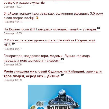
розкрили задум окупантів
Сьогодні 11:03
Знайшов гранату і дістав кільце: волинянин відсидить 3,5 року
після погроз поліції
Сьогодні 10:34
На Волині після ДТП загорівся мотоцикл, водій – у лікарні
Сьогодні 10:05
У Росії після атаки дронів горять Ільський та Сизранський
НПЗ
Сьогодні 09:37
Генератори, квадрокоптери, модеми: Луцька громада
передала нову допомогу на фронт
Сьогодні 09:08
Росія знищила житловий будинок на Київщині: загинули
троє людей, серед них – дитина
Сьогодні 08:39