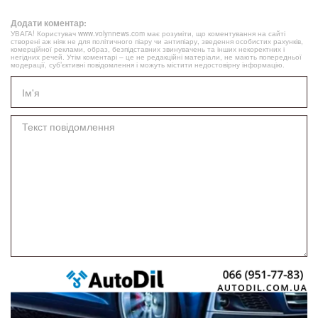
Додати коментар:
УВАГА! Користувач www.volynnews.com має розуміти, що коментування на сайті
створені аж ніяк не для політичного піару чи антипіару, зведення особистих рахунків,
комерційної реклами, образ, безпідставних звинувачень та інших некоректних і
негідних речей. Утім коментарі – це не редакційні матеріали, не мають попередньої
модерації, суб’єктивні повідомлення і можуть містити недостовірну інформацію.