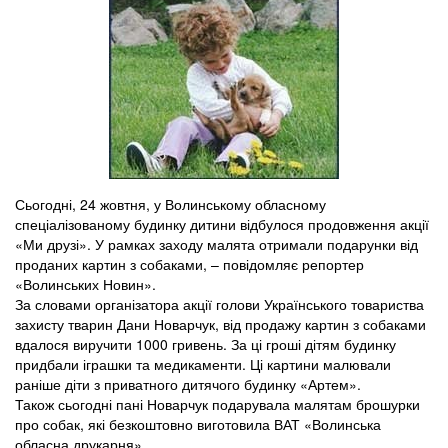
Сьогодні, 24 жовтня, у Волинському обласному
спеціалізованому будинку дитини відбулося продовження акції
«Ми друзі». У рамках заходу малята отримали подарунки від
проданих картин з собаками, – повідомляє репортер
«Волинських Новин».
За словами організатора акції голови Українського товариства
захисту тварин Дани Новарчук, від продажу картин з собаками
вдалося виручити 1000 гривень. За ці гроші дітям будинку
придбали іграшки та медикаменти. Ці картини малювали
раніше діти з приватного дитячого будинку «Артем».
Також сьогодні пані Новарчук подарувала малятам брошурки
про собак, які безкоштовно виготовила ВАТ «Волинська
обласна друкарня».