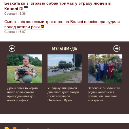
Безхатько зі зграєю собак тримає у страху людей в
Ковелі
Сьогодні 16:36
Смерть під колесами трактора: на Волині пенсіонера судили
понад чотири роки
Сьогодні 16:07
МУЛЬТИМЕДІА
Дрони замість керма:
У Луцьку зіткнулися
Зеленські з Волині: як
шлях волинського
два авто: двох людей
родині живеться з
прикордонника до
госпіталізували.
прізвищем, яке знає
нової професії
Оновлено. Відео
вся країна