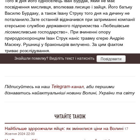
Того ж дня його односелець Іван Бурдак, який не має
посвідчення мисливця, вполював лисицю і зайця. Його батьку
Василю Бурдаку, а також Івану Струку того дня на дичину не
поталанило.Зате останній відзначився при затриманні компанії
єгерською службою державного підприємства «Любешівське
лісомисливське господарство». При вчиненні опору
природоохоронцям Іван Струк наніс травму єгерю Андрію
Масюку. Рушниці у браконьєрів вилучено. За цим фактом
триває розслідування.
Знайшли помилку? Виділіть текст і натисніть
Повідомити
Підписуйтесь на наш
Telegram-канал
, аби першими
дізнаватись найактуальніші новини Волині, України та світу
ЧИТАЙТЕ ТАКОЖ
Найбільше здорожчали яйця: як змінилися ціни на Волині
17
Жовтня 2024 22:00