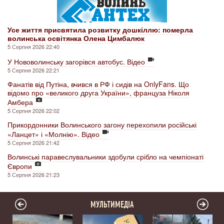
Усе життя присвятила розвитку дошкіллю: померла
волинська освітянка Олена Цимбалюк
5 Серпня 2026 22:40
У Нововолинську загорівся автобус. Відео
5 Серпня 2026 22:21
Фанатів від Путіна, вчився в РФ і сидів на OnlyFans. Що
відомо про «великого друга України», француза Ніколя
Амбера
5 Серпня 2026 22:02
Прикордонники Волинського загону перехопили російські
«Ланцет» і «Молнію». Відео
5 Серпня 2026 21:42
Волинські паравеслувальники здобули срібло на чемпіонаті
Європи
5 Серпня 2026 21:23
МУЛЬТИМЕДІА