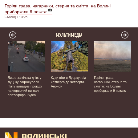
Горіли трава, чагарники, стерня та сміття: на Волині
приборкали 9 пожеж
Сьогодні 13:25
МУЛЬТИМЕДІА
Лише за кілька днів: у
Куди піти в Луцьку: від
Горіли трава,
Луцьку зафіксували
четверга до четверга.
чагарники, стерня та
п'ять випадків проїзду
Анонси
сміття: на Волині
на червоний сигнал
приборкали 9 пожеж
світлофора. Відео