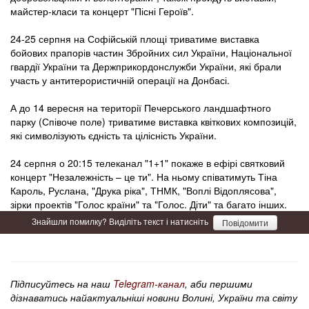
майстер-класи та концерт "Пісні Героїв".
24-25 серпня на Софійській площі триватиме виставка
бойових прапорів частин Збройних сил України, Національної
гвардії України та Держприкордонслужби України, які брали
участь у антитерористичній операції на Донбасі.
А до 14 вересня на території Печерського ландшафтного
парку (Співоче поле) триватиме виставка квіткових композицій,
які символізують єдність та цілісність України.
24 серпня о 20:15 телеканал "1+1" покаже в ефірі святковий
концерт "Незалежність – це ти". На ньому співатимуть Тіна
Кароль, Руслана, "Друка ріка", ТНМК, "Воплі Відоплясова",
зірки проектів "Голос країни" та "Голос. Діти" та багато інших.
Знайшли помилку? Виділіть текст і натисніть
Повідомити
Підписуйтесь на наш
Telegram-канал
, аби першими
дізнаватись найактуальніші новини Волині, України та світу