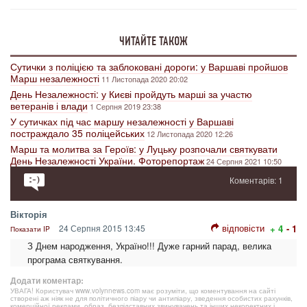
ЧИТАЙТЕ ТАКОЖ
Сутички з поліцією та заблоковані дороги: у Варшаві пройшов
Марш незалежності
11 Листопада 2020 20:02
День Незалежності: у Києві пройдуть марші за участю
ветеранів і влади
1 Серпня 2019 23:38
У сутичках під час маршу незалежності у Варшаві
постраждало 35 поліцейських
12 Листопада 2020 12:26
Марш та молитва за Героїв: у Луцьку розпочали святкувати
День Незалежності України. Фоторепортаж
24 Серпня 2021 10:50
Коментарів: 1
Вікторія
відповісти
24 Серпня 2015 13:45
+ 4
- 1
Показати IP
З Днем народження, Україно!!! Дуже гарний парад, велика
програма святкування.
Додати коментар:
УВАГА! Користувач www.volynnews.com має розуміти, що коментування на сайті
створені аж ніяк не для політичного піару чи антипіару, зведення особистих рахунків,
комерційної реклами, образ, безпідставних звинувачень та інших некоректних і