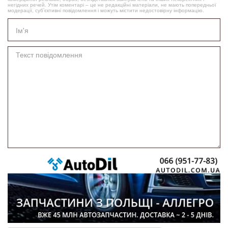
негідних речей. Утім коментарі – це не редакційні матеріали, не мають попередньої
модерації, суб’єктивні повідомлення і можуть містити недостовірну інформацію.