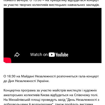
за участю творчих колективів мистецьких навчальних закладів.
О 16:30 на Майдані Незалежності розпочнеться гала-концерт
до Дня Незалежності України.
Концертна програма за участю майстрів мистецтв і художніх
аматорських колективів Києва відбудеться на Співочому полі.
На Михайлівській площі проведуть захід "День Незалежності з
добровольцями й волонтерами", також пройдуть виставки,