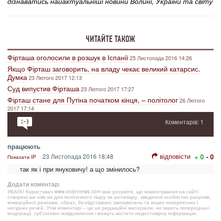
дізнаватись найактуальніші новини Волині, України та світу
ЧИТАЙТЕ ТАКОЖ
Фірташа оголосили в розшук в Іспанії
25 Листопада 2016 14:26
Якщо Фірташ заговорить, на владу чекає великий катарсис.
Думка
23 Лютого 2017 12:13
Суд випустив Фірташа
23 Лютого 2017 17:27
Фірташ стане для Путіна початком кінця, – політолог
26 Лютого
2017 17:14
Коментарів: 1
працюють
відповісти
23 Листопада 2016 18:48
+ 0
- 0
Показати IP
так як і при януковичу! а що змінилось?
Додати коментар:
УВАГА! Користувач www.volynnews.com має розуміти, що коментування на сайті
створені аж ніяк не для політичного піару чи антипіару, зведення особистих рахунків,
комерційної реклами, образ, безпідставних звинувачень та інших некоректних і
негідних речей. Утім коментарі – це не редакційні матеріали, не мають попередньої
модерації, суб’єктивні повідомлення і можуть містити недостовірну інформацію.