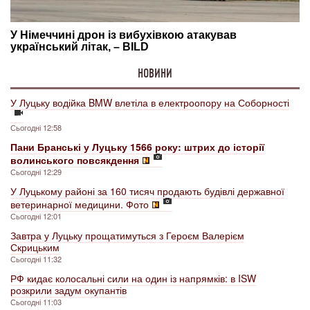
НОВИНИ
У Луцьку водійка BMW влетіла в електроопору на Соборності
Сьогодні 12:58
Пани Бранські у Луцьку 1566 року: штрих до історії
волинського повсякдення
Сьогодні 12:29
У Луцькому районі за 160 тисяч продають будівлі державної
ветеринарної медицини. Фото
Сьогодні 12:01
Завтра у Луцьку прощатимуться з Героєм Валерієм
Скрицьким
Сьогодні 11:32
РФ кидає колосальні сили на один із напрямків: в ISW
розкрили задум окупантів
Сьогодні 11:03