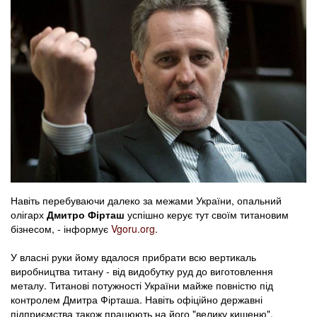
Навіть перебуваючи далеко за межами України, опальний
олігарх
Дмитро Фірташ
успішно керує тут своїм титановим
бізнесом, - інформує
Vgoru.org.
У власні руки йому вдалося прибрати всю вертикаль
виробництва титану - від видобутку руд до виготовлення
металу. Титанові потужності України майже повністю під
контролем Дмитра Фірташа. Навіть офіційно державні
підприємства також працюють на його "велику кишеню".