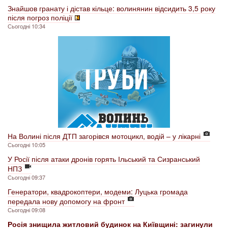
Знайшов гранату і дістав кільце: волинянин відсидить 3,5 року
після погроз поліції
Сьогодні 10:34
На Волині після ДТП загорівся мотоцикл, водій – у лікарні
Сьогодні 10:05
У Росії після атаки дронів горять Ільський та Сизранський
НПЗ
Сьогодні 09:37
Генератори, квадрокоптери, модеми: Луцька громада
передала нову допомогу на фронт
Сьогодні 09:08
Росія знищила житловий будинок на Київщині: загинули