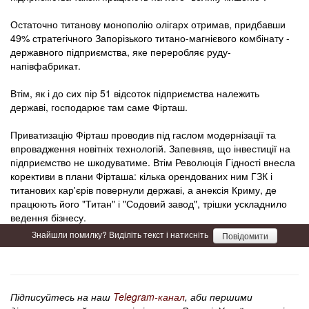
Остаточно титанову монополію олігарх отримав, придбавши
49% стратегічного Запорізького титано-магнієвого комбінату -
державного підприємства, яке переробляє руду-
напівфабрикат.
Втім, як і до сих пір 51 відсоток підприємства належить
державі, господарює там саме Фірташ.
Приватизацію Фірташ проводив під гаслом модернізації та
впровадження новітніх технологій. Запевняв, що інвестиції на
підприємство не шкодуватиме. Втім Революція Гідності внесла
корективи в плани Фірташа: кілька орендованих ним ГЗК і
титанових кар'єрів повернули державі, а анексія Криму, де
працюють його "Титан" і "Содовий завод", трішки ускладнило
ведення бізнесу.
Знайшли помилку? Виділіть текст і натисніть
Повідомити
Підписуйтесь на наш
Telegram-канал
, аби першими