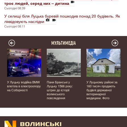
троє людей, серед них – дитина
Сьогодні 08:39
У селищі біля Луцька буревій пошкодив понад 20 будівель. Як
ліквідовують наслідки
Сьогодні 08:11
МУЛЬТИМЕДІА
У Луцьку водійка BMW
Пани Бранські у
У Луцькому районі за
влетіла в електроопору
Луцьку 1566 року:
160 тисяч продають
на Соборності
штрих до історії
будівлі державної
волинського
ветеринарної
повсякдення
медицини. Фото