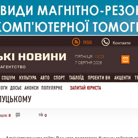
RSS
Контакти
П'ЯТНИЦЯ
13:23
7 СЕРПНЯ 2026
СОЦІУМ
КУЛЬТУРА
АВТО
СПОРТ
ТАБЛОЇД
ПРОЕКТИ ВН
АКЦЕНТИ
Т
ЛОГИ
ДОСЬЄ
АНОНСИ
ПОПУЛЯРНЕ
ЗАПИТАЙ ЮРИСТА
-ЛУЦЬКОМУ
арів:
8
0
Адмініструванням сайту Луцького пологового будинку займаєтьс