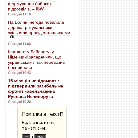
формування бойових
підрозділів, – ISW
Сьогодні 11:16
На Волині негода повалила
дерева: рятувальники
звільняли проїзд автошляхами
Сьогодні 11:00
Інцидент у Лейпцигу: у
Німеччині заперечили, що
український літак перевозив
боєприпаси
Сьогодні 10:43
16 місяців невідомості:
підтвердили загибель на
фронті ковельчанина
Руслана Нечипорука
Сьогодні 10:26