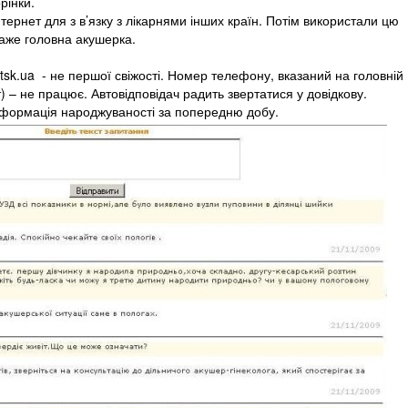
рінки.
тернет для з в’язку з лікарнями інших країн. Потім використали цю
каже головна акушерка.
tsk.ua - не першої свіжості. Номер телефону, вказаний на головній
т) – не працює. Автовідповідач радить звертатися у довідкову.
нформація народжуваності за попередню добу.