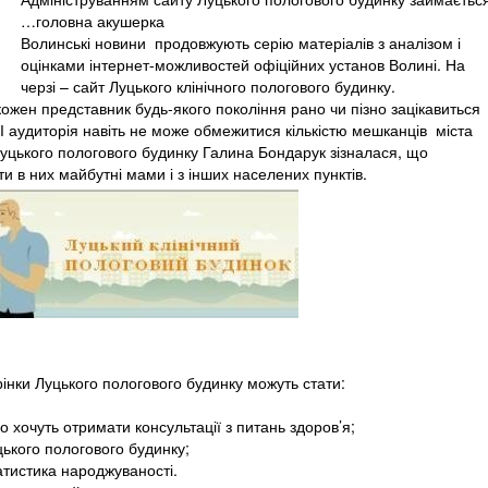
…головна акушерка
Волинські новини продовжують серію матеріалів з аналізом і
оцінками інтернет-можливостей офіційних установ Волині. На
черзі – сайт Луцького клінічного пологового будинку.
ожен представник будь-якого покоління рано чи пізно зацікавиться
 І аудиторія навіть не може обмежитися кількістю мешканців міста
Луцького пологового будинку Галина Бондарук зізналася, що
 в них майбутні мами і з інших населених пунктів.
інки Луцького пологового будинку можуть стати:
бо хочуть отримати консультації з питань здоров’я;
уцького пологового будинку;
атистика народжуваності.