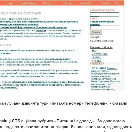
ехай лучани дзвонять туди і питають номери телефонів», - сказали
торінці ЛПБ є цікава рубрика «Питання і відповіді». За допомогою
уть надіслати своє запитання лікарю. Як нас запевнили, відповідають