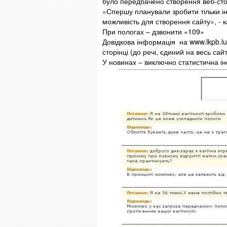
було передбачено створення веб-сто
«Спершу планували зробити тільки ін
можливість для створення сайту», - 
При пологах – дзвонити «109»
Довідкова інформація на www.lkpb.lu
сторінці (до речі, єдиний на весь сай
У новинах – виключно статистична і