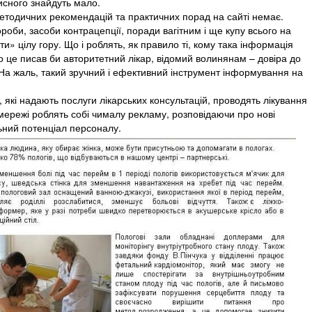
рисного знайдуть мало.
методичних рекомендацій та практичних порад на сайті немає.
роби, засоби контрацепції, поради вагітним і ще купу всього на
ти» цілу гору. Що і роблять, як правило ті, кому така інформація
ро це писав би авторитетний лікар, відомий волинянам – довіра до
На жаль, такий зручний і ефективний інструмент інформування на
и, які надають послуги лікарських консультацій, проводять лікування
 мережі роблять собі чималу рекламу, розповідаючи про нові
льний потенціал персоналу.