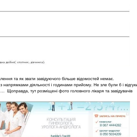
ілення та як звати завідуючого більше відомостей немає.
 з напрямками діяльності і годинами прийому. Не зле були б і відгук
ти… Щоправда, тут розміщені фото головного лікаря та завідувачів