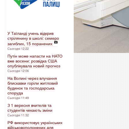
У Таїланді учень відкрив
стрілянину в школі: семеро
загиблих, 15 поранених
Сьогодні 12:22
Путін може напасти на НАТО
вже восени: розвідка США
опублікувала новий прогноз
Сьогодні 12:06
На Волині через влучання
блискавки горіли житловий
будинок та господарська
споруда
Сьогодні 11:49
З 1 вересня вчителів та
студентів чекають зміни
Сьогодні 11:32
РФ використовує українських
військовополонених для