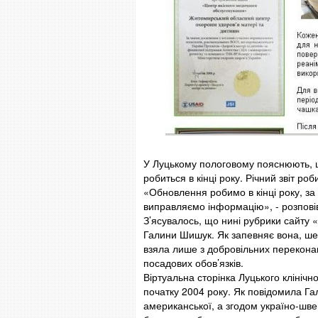
У Луцькому пологовому пояснюють, щ
робиться в кінці року. Річний звіт р
«Обновлення робимо в кінці року, за
виправляємо інформацію», - розповів
З’ясувалось, що нині рубрики сайту «
Галини Шишук. Як запевняє вона, ше
взяла лише з добровільних переконан
посадових обов’язків.
Віртуальна сторінка Луцького клініч
початку 2004 року. Як повідомила Га
американської, а згодом україно-шве