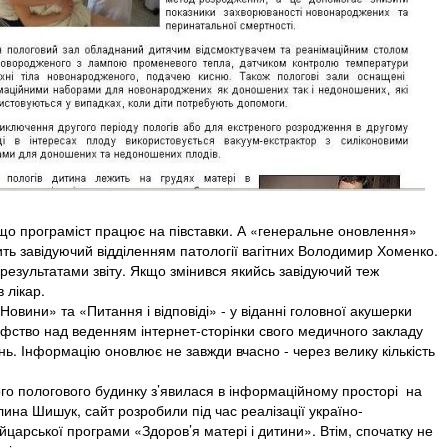
о програміст працює на півставки. А «генеральне оновлення»
обить завідуючий відділенням патології вагітних Володимир Хоменко.
 результатами звіту. Якщо змінився якийсь завідуючий теж
 лікар.
Новини» та «Питання і відповіді» - у віданні головної акушерки
фство над веденням інтернет-сторінки свого медичного закладу
ь. Інформацію оновлює не завжди вчасно - через велику кількість
ного пологового будинку з’явилася в інформаційному просторі на
лина Шишук, сайт розробили під час реалізації україно-
йцарської програми «Здоров’я матері і дитини». Втім, спочатку не