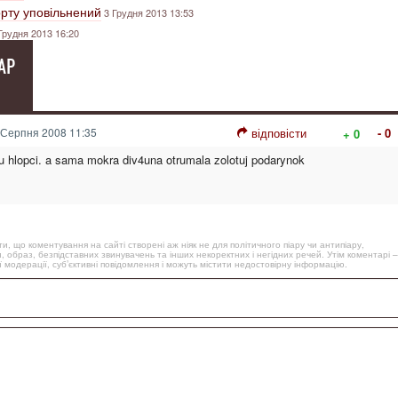
орту уповільнений
3 Грудня 2013 13:53
Грудня 2013 16:20
АР
Серпня 2008 11:35
відповісти
- 0
+ 0
hlopci. a sama mokra div4una otrumala zolotuj podarynok
, що коментування на сайті створені аж ніяк не для політичного піару чи антипіару,
, образ, безпідставних звинувачень та інших некоректних і негідних речей. Утім коментарі –
 модерації, суб’єктивні повідомлення і можуть містити недостовірну інформацію.