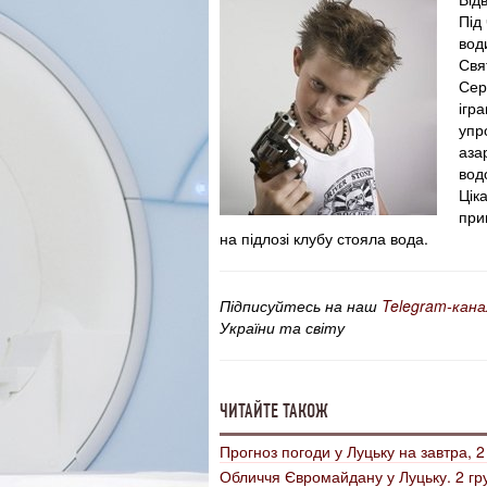
Під
вод
Свя
Сер
ігр
упр
аза
вод
Цік
при
на підлозі клубу стояла вода.
Підписуйтесь на наш
Telegram-кана
України та світу
ЧИТАЙТЕ ТАКОЖ
Прогноз погоди у Луцьку на завтра, 2
Обличчя Євромайдану у Луцьку. 2 гр