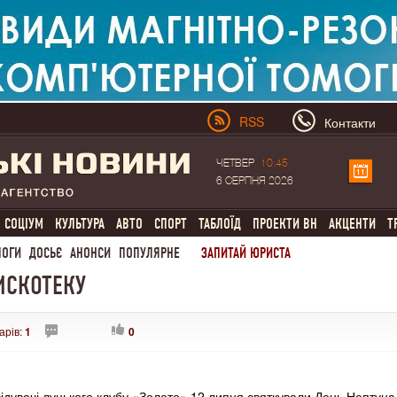
RSS
Контакти
ЧЕТВЕР
10:45
6 СЕРПНЯ 2026
СОЦІУМ
КУЛЬТУРА
АВТО
СПОРТ
ТАБЛОЇД
ПРОЕКТИ ВН
АКЦЕНТИ
Т
ЛОГИ
ДОСЬЄ
АНОНСИ
ПОПУЛЯРНЕ
ЗАПИТАЙ ЮРИСТА
ИСКОТЕКУ
арів:
1
0
відувачі луцького клубу «Золото» 12 липня святкували День Нептуна