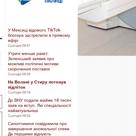
У Мексиці відомого TikTok-
блогера застрелили в прямому
ефірі
Сьогодні 09:51
Утричі менше ракет:
Зеленський заявив про
можливі політичні мотиви
скорочення поставок
Сьогодні 09:35
На Волині у Стиру потонув
підліток
Сьогодні 09:18
До ВНУ подали майже 18 тисяч
заяв на вступ. Які спеціальності
найактуальніші
Сьогодні 09:02
Синоптикиня повідомила про
завершення аномальної спеки.
Де першими відчують