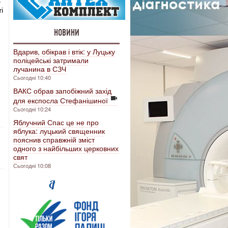
і
НОВИНИ
Вдарив, обікрав і втік: у Луцьку
поліцейські затримали
лучанина в СЗЧ
Сьогодні 10:40
ВАКС обрав запобіжний захід
для експосла Стефанішиної
Сьогодні 10:24
Яблучний Спас це не про
яблука: луцький священник
пояснив справжній зміст
одного з найбільших церковних
свят
Сьогодні 10:08