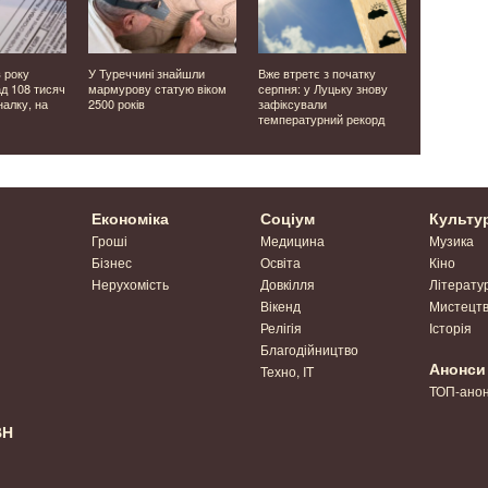
в року
У Туреччині знайшли
Вже втретє з початку
У Нововол
ад 108 тисяч
мармурову статую віком
серпня: у Луцьку знову
загорівся 
налку, на
2500 років
зафіксували
температурний рекорд
Економіка
Соціум
Культу
Гроші
Медицина
Музика
Бізнес
Освіта
Кіно
Нерухомість
Довкілля
Літерату
Вікенд
Мистецт
Релігія
Історія
Благодійництво
Анонси
Техно, IT
ТОП-ано
ВН