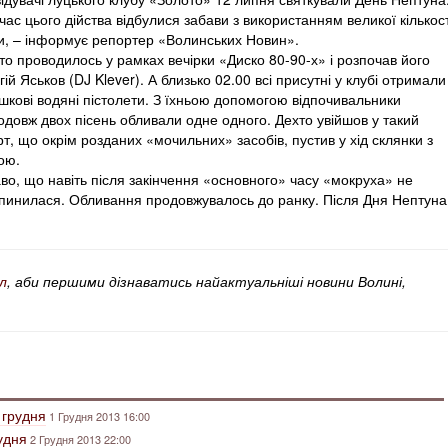
 час цього дійства відбулися забави з використанням великої кількост
и, – інформує репортер «Волинських Новин».
то проводилось у рамках вечірки «Диско 80-90-х» і розпочав його
гій Яськов (DJ Klever). А близько 02.00 всі присутні у клубі отримали
ашкові водяні пістолети. З їхньою допомогою відпочивальники
одовж двох пісень обливали одне одного. Дехто увійшов у такий
рт, що окрім розданих «мочильних» засобів, пустив у хід склянки з
ою.
аво, що навіть після закінчення «основного» часу «мокруха» не
пинилася. Обливання продовжувалось до ранку. Після Дня Нептуна
л
, аби першими дізнаватись найактуальніші новини Волині,
 грудня
1 Грудня 2013 16:00
удня
2 Грудня 2013 22:00