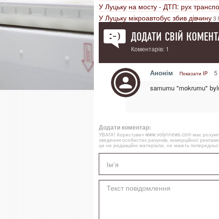
У Луцьку на мосту - ДТП: рух трансп
У Луцьку мікроавтобус збив дівчину
3 
ДОДАТИ СВІЙ КОМЕНТ
Коментарів: 1
Анонім
5 
Показати IP
samumu "mokrumu" bylu 
Додати коментар:
УВАГА! Користувач www.volynnews.com має розуміти
зведення особистих рахунків, комерційної реклами
це не редакційні матеріали, не мають попередньої