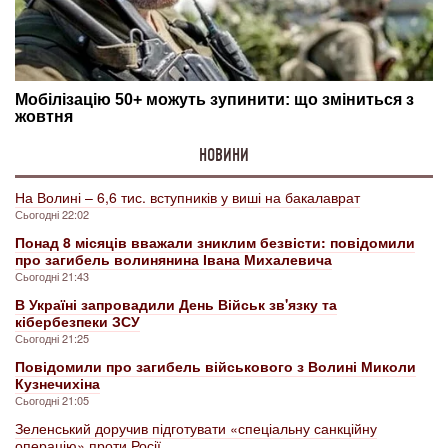
НОВИНИ
На Волині – 6,6 тис. вступників у виші на бакалаврат
Сьогодні 22:02
Понад 8 місяців вважали зниклим безвісти: повідомили
про загибель волинянина Івана Михалевича
Сьогодні 21:43
В Україні запровадили День Військ зв'язку та
кібербезпеки ЗСУ
Сьогодні 21:25
Повідомили про загибель військового з Волині Миколи
Кузнечихіна
Сьогодні 21:05
Зеленський доручив підготувати «спеціальну санкційну
операцію» проти Росії