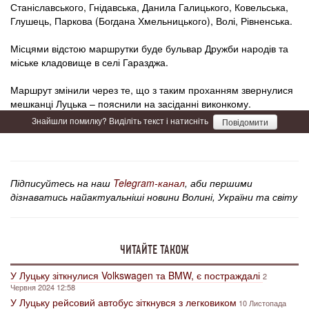
Станіславського, Гнідавська, Данила Галицького, Ковельська,
Глушець, Паркова (Богдана Хмельницького), Волі, Рівненська.
Місцями відстою маршрутки буде бульвар Дружби народів та
міське кладовище в селі Гаразджа.
Маршрут змінили через те, що з таким проханням звернулися
мешканці Луцька – пояснили на засіданні виконкому.
Знайшли помилку? Виділіть текст і натисніть
Повідомити
Підписуйтесь на наш
Telegram-канал
, аби першими
дізнаватись найактуальніші новини Волині, України та світу
ЧИТАЙТЕ ТАКОЖ
У Луцьку зіткнулися Volkswagen та BMW, є постраждалі
2
Червня 2024 12:58
У Луцьку рейсовий автобус зіткнувся з легковиком
10 Листопада