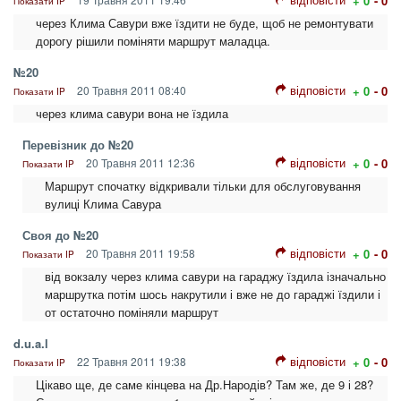
+ 0
- 0
Показати IP
через Клима Савури вже їздити не буде, щоб не ремонтувати
дорогу рішили поміняти маршрут маладца.
№20
відповісти
20 Травня 2011 08:40
+ 0
- 0
Показати IP
через клима савури вона не їздила
Перевізник до №20
відповісти
20 Травня 2011 12:36
+ 0
- 0
Показати IP
Маршрут спочатку відкривали тільки для обслуговування
вулиці Клима Савура
Своя до №20
відповісти
20 Травня 2011 19:58
+ 0
- 0
Показати IP
від вокзалу через клима савури на гараджу їздила ізначально
маршрутка потім шось накрутили і вже не до гараджі їздили і
от остаточно поміняли маршрут
d.u.a.l
відповісти
22 Травня 2011 19:38
+ 0
- 0
Показати IP
Цікаво ще, де саме кінцева на Др.Народів? Там же, де 9 і 28?