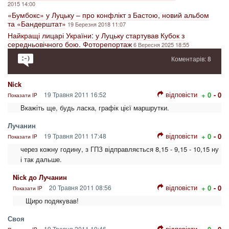
2015 14:00
«Бумбокс» у Луцьку – про конфлікт з Бастою, новий альбом
та «Бандерштат»
19 Березня 2018 11:07
Найкращі лицарі України: у Луцьку стартував Кубок з
середньовічного бою. Фоторепортаж
6 Вересня 2025 18:55
Коментарів: 8
Niсk
відповісти
19 Травня 2011 16:52
+ 0
- 0
Показати IP
Вкажіть ще, будь ласка, графік цієї маршрутки.
Лучанин
відповісти
19 Травня 2011 17:48
+ 0
- 0
Показати IP
через кожну годину, з ГПЗ відправляється 8,15 - 9,15 - 10,15 ну
і так дальше.
Niсk до Лучанин
відповісти
20 Травня 2011 08:56
+ 0
- 0
Показати IP
Щиро подякував!
Своя
відповісти
19 Травня 2011 19:46