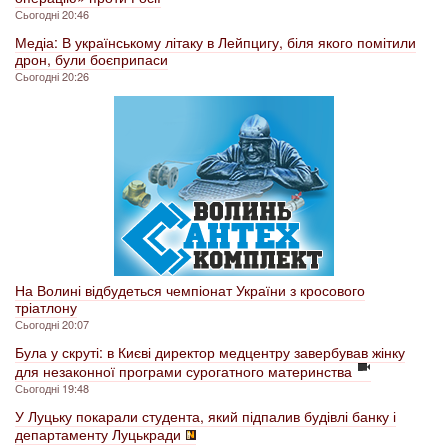
Сьогодні 20:46
Медіа: В українському літаку в Лейпцигу, біля якого помітили
дрон, були боєприпаси
Сьогодні 20:26
На Волині відбудеться чемпіонат України з кросового
тріатлону
Сьогодні 20:07
Була у скруті: в Києві директор медцентру завербував жінку
для незаконної програми сурогатного материнства
Сьогодні 19:48
У Луцьку покарали студента, який підпалив будівлі банку і
департаменту Луцькради