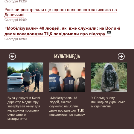
Сьогодні 19:29
Росіяни розстріляли ще одного полоненого захисника на
Донеччині
Сьогодні 19:09
«Мобілізували» 48 людей, які вже служили: на Волині
двом посадовцям ТЦК повідомили про підозру
Сьогодні 18:50
МУЛЬТИМЕДІА
Була у скруті: в Києві
«Мобілізували» 48
У Польщі знову
а
директор медцентру
людей, які вже
пошкодили українське
завербував жінку для
служили: на Волині
місце пам'яті
незаконної програми
двом посадовцям ТЦК
сурогатного
повідомили про підозру
материнства