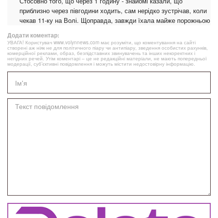
Стосовно того, що через 1 годину - знайомі казали, що
приблизно через півгодини ходить, сам нерідко зустрічав, коли
чекав 11-ку на Волі. Щоправда, завжди їхала майже порожньою
Додати коментар:
УВАГА! Користувач www.volynnews.com має розуміти, що коментування на сайті
створені аж ніяк не для політичного піару чи антипіару, зведення особистих рахунків,
комерційної реклами, образ, безпідставних звинувачень та інших некоректних і
негідних речей. Утім коментарі – це не редакційні матеріали, не мають попередньої
модерації, суб’єктивні повідомлення і можуть містити недостовірну інформацію.