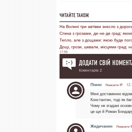
ЧИТАЙТЕ ТАКОЖ
На Волині три автівки знесло з дороги
Спека з грозами, де-не-де град: яко
Тепло, але з дощами: якою буде пог
Дощі, грози, шквали, місцями град: 
17:59
ДОДАТИ СВІЙ КОМЕНТ
Коментарів: 2
Пімен
12 
Показати IP
Мені достаменно відомо
Константин, тоді як ба
Чому не згадані основ
це ще й Роман Бондару
Жидичанин
Показати I