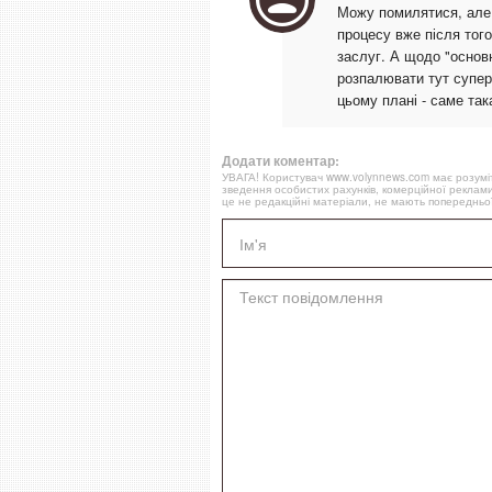
Можу помилятися, але,
процесу вже після тог
заслуг. А щодо "основни
розпалювати тут супер
цьому плані - саме така
Додати коментар:
УВАГА! Користувач www.volynnews.com має розуміти
зведення особистих рахунків, комерційної реклами
це не редакційні матеріали, не мають попередньої