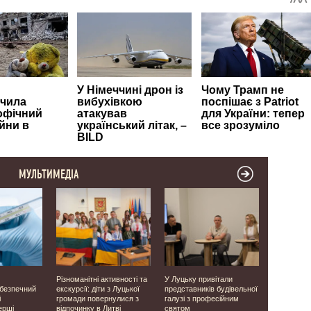
МУЛЬТИМЕДІА
Різноманітні активності та
У Луцьку привітали
Виявили о
ебезпечний
екскурсії: діти з Луцької
представників будівельної
людей: на 
і
громади повернулися з
галузі з професійним
завершили
ерші
відпочинку в Литві
святом
місцях ма