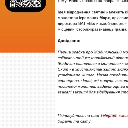
тому. Навіть Почаївська лавра з’явил
Ідея відродження святині належить 
монастиря ієромонах
Марк
, архієпи
директора ВАТ «Волиньообленерго» з
місцевий історик-краєзнавець
Іраїд
Довідково:
Перша згадка про Жидичинський мон
свідчить той же Іпатіївський літопи
Жидичин кланятися и молитися к с
Скит - в християнстві житло відлю
усамітнене житло. Назва походить
чернецтва. Ченці, які живуть в ски
посиленої молитви, задвітництва т
взагалі закриті для відвідування с
Підписуйтесь на наш
Telegram-кана
України та світу