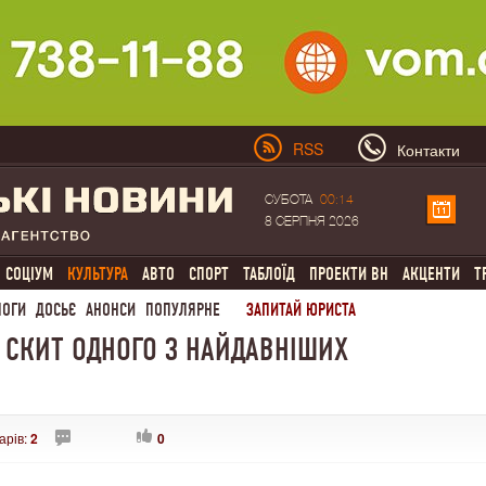
RSS
Контакти
СУБОТА
00:14
8 СЕРПНЯ 2026
СОЦІУМ
КУЛЬТУРА
АВТО
СПОРТ
ТАБЛОЇД
ПРОЕКТИ ВН
АКЦЕНТИ
Т
ЛОГИ
ДОСЬЄ
АНОНСИ
ПОПУЛЯРНЕ
ЗАПИТАЙ ЮРИСТА
 СКИТ ОДНОГО З НАЙДАВНІШИХ
арів:
2
0