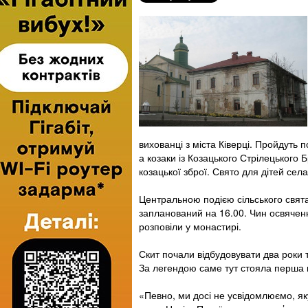
вихованці з міста Ківерці. Пройдуть п
а козаки із Козацького Стрілецького
козацької зброї. Свято для дітей села
Центральною подією сільського свята
запланований на 16.00. Чин освячен
розповіли у монастирі.
Скит почали відбудовувати два роки 
За легендою саме тут стояла перша
«Певно, ми досі не усвідомлюємо, як