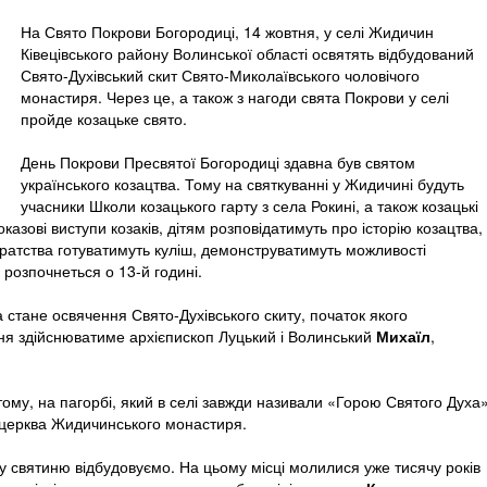
На Свято Покрови Богородиці, 14 жовтня, у селі Жидичин
Ківецівського району Волинської області освятять відбудований
Свято-Духівський скит Свято-Миколаївського чоловічого
монастиря. Через це, а також з нагоди свята Покрови у селі
пройде козацьке свято.
День Покрови Пресвятої Богородиці здавна був святом
українського козацтва. Тому на святкуванні у Жидичині будуть
учасники Школи козацького гарту з села Рокині, а також козацькі
оказові виступи козаків, дітям розповідатимуть про історію козацтва,
 Братства готуватимуть куліш, демонструватимуть можливості
 розпочнеться о 13-й годині.
 стане освячення Свято-Духівського скиту, початок якого
ня здійснюватиме архієпископ Луцький і Волинський
Михаїл
,
тому, на пагорбі, який в селі завжди називали «Горою Святого Духа»
 церква Жидичинського монастиря.
у святиню відбудовуємо. На цьому місці молилися уже тисячу років