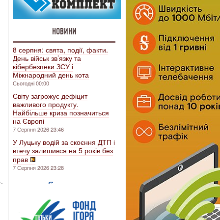
НОВИНИ
8 серпня: свята, події, факти.
День військ зв’язку та
кібербезпеки ЗСУ і
Міжнародний день кота
Сьогодні 00:00
Світу загрожує дефіцит
важливого продукту.
Найбільше криза позначиться
на Європі
7 Серпня 2026 23:46
У Луцьку водій за скоєння ДТП і
втечу залишився на 5 років без
прав
7 Серпня 2026 23:28
.