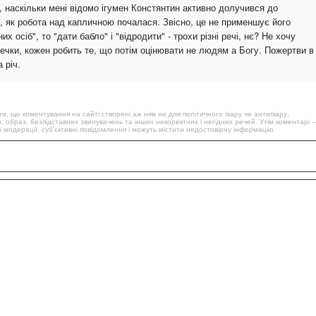
 наскільки мені відомо ігумен Констянтин активно долучився до
о, як робота над капличною почалася. Звісно, це не применшує його
х осіб", то "дати бабло" і "відродити" - трохи різні речі, нє? Не хочу
ечки, кожен робить те, що потім оцінювати не людям а Богу. Пожертви в
 річ.
, що коментування на сайті створені аж ніяк не для політичного піару чи антипіару,
, образ, безпідставних звинувачень та інших некоректних і негідних речей. Утім коментарі –
 модерації, суб’єктивні повідомлення і можуть містити недостовірну інформацію.