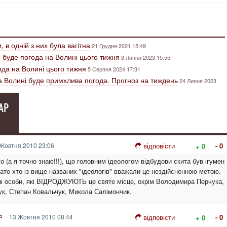
, в одній з них була вагітна
21 Грудня 2021 15:49
ю буде погода на Волині цього тижня
3 Липня 2023 15:55
ода на Волині цього тижня
5 Серпня 2024 17:31
на Волині буде примхлива погода. Прогноз на тиждень
24 Липня 2023
АР
Жовтня 2010 23:06
відповісти
- 0
+ 0
 (а я точно знаю!!!), що головним ідеологом відбудови скита був ігумен
гато хто із вище названих "ідеологів" вважали це нездійсненною метою.
ні особи, які ВІДРОДЖУЮТЬ це святе місце, окрім Володимира Перчука,
к, Степан Ковальчук, Микола Салімончик.
13 Жовтня 2010 08:44
відповісти
- 0
+ 0
P