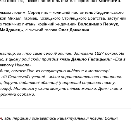
ися пізніше», - каже настоятель обителі, ієромонах
Костянтин
.
кільком людям. Серед них – колишній настоятель Жидичинського
скоп Михаїл, гармаш Козацького Стрілецького Братства, заступник
 технічних питань, корінний жидичанин
Володимир Перчук
,
а Майданець
, сільський голова
Олег Данкевич
.
астир, як і про саме село Жидичин, датована 1227 роком. Як
с, в цьому році сюди приїздив князь
Данило Галицький
: «Еха в
вятому Николе».
дник, самостійне чи структурно виділене в монастирі
 від Скитської пустелі – місця першопочаткового поширення
ті, беруть додаткові обітниці (наприклад строгого посту,
ощо). Молитися у скиті можуть тільки монахи. Деякі скити
торонніми особами.
л
, аби першими дізнаватись найактуальніші новини Волині,