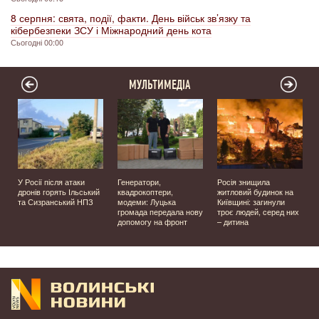
8 серпня: свята, події, факти. День військ зв’язку та
кібербезпеки ЗСУ і Міжнародний день кота
Сьогодні 00:00
МУЛЬТИМЕДІА
У Росії після атаки
Генератори,
Росія знищила
дронів горять Ільський
квадрокоптери,
житловий будинок на
та Сизранський НПЗ
модеми: Луцька
Київщині: загинули
громада передала нову
троє людей, серед них
допомогу на фронт
– дитина