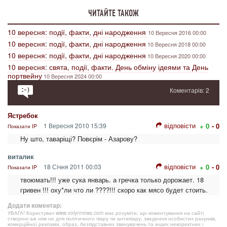
ЧИТАЙТЕ ТАКОЖ
10 вересня: події, факти, дні народження
10 Вересня 2016 00:00
10 вересня: події, факти, дні народження
10 Вересня 2018 00:00
10 вересня: події, факти, дні народження
10 Вересня 2020 00:00
10 вересня: свята, події, факти. День обміну ідеями та День
портвейну
10 Вересня 2024 00:00
Коментарів: 2
Ястребок
відповісти
1 Вересня 2010 15:39
+ 0
- 0
Показати IP
Ну што, таваріщі? Повєрім - Азарову?
виталик
відповісти
18 Січня 2011 00:03
+ 0
- 0
Показати IP
твоюмать!!! уже сука январь. а гречка только дорожает. 18
гривен !!! оху*ли что ли ????!!! скоро как мясо будет стоить.
Додати коментар:
УВАГА! Користувач www.volynnews.com має розуміти, що коментування на сайті
створені аж ніяк не для політичного піару чи антипіару, зведення особистих рахунків,
комерційної реклами, образ, безпідставних звинувачень та інших некоректних і