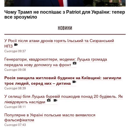
НОВИНИ
У Росії після атаки дронів горять Ільський та Сизранський
НПЗ
Сьогодні 09:37
Генератори, квадрокоптери, модеми: Луцька громада
передала нову допомогу на фронт
Сьогодні 09:08
Росія знищила житловий будинок на Київщині: загинули
троє людей, серед них – дитина
Сьогодні 08:39
У селищі біля Луцька буревій пошкодив понад 20 будівель. Як
ліквідовують наслідки
Сьогодні 08:11
Популярне в Україні польське масло виявилося
фальсифікатом
Сьогодні 07:43