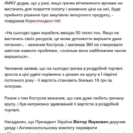
АМКУ додав, що у разі, якщо гречки вітчизняного врожаю не
вистачить для покриття попиту і зниження ціни на неї, буде
прийнято рішення про закупівлю імпортного продукту, -
повідомив
Кореспондент.net
.
«На сьогодні один корабель вміщає 50 тисяч тон. Якщо не
вистачить своїх ресурсів, це може допомогти вирішити дане
питання», - зазначив Костусєв, і закликав ЗМІ не створювати
ажіотаж навколо проблеми, «оскільки вона найближчим часом
вирішиться».
Чиновник заявив, що на сьогодні гречка в роздрібній торгівлі
зросла в ціні удвічі порівняно з цінами на крупу в I півріччі
поточного року - її вартість становить близько 16 грн за
кілограм.
Разом з тим Костусєв зазначив, що сам дуже любить гречану
крупу, і був неприємно здивований її вартістю в роздрібній
торгівлі.
Нагадаємо, що Президент України
Віктор Янукович
доручив
уряду і Антимонопольному комітету перевірити