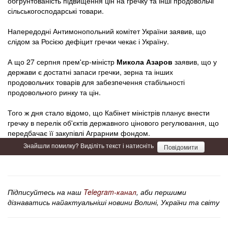
обґрунтованість підвищення цін на гречку та інші продовольчі
сільськогосподарські товари.
Напередодні Антимонопольний комітет України заявив, що
слідом за Росією дефіцит гречки чекає і Україну.
А що 27 серпня прем'єр-міністр
Микола Азаров
заявив, що у
держави є достатні запаси гречки, зерна та інших
продовольчих товарів для забезпечення стабільності
продовольчого ринку та цін.
Того ж дня стало відомо, що Кабінет міністрів планує внести
гречку в перелік об'єктів державного цінового регулювання, що
передбачає її закупівлі Аграрним фондом.
Знайшли помилку? Виділіть текст і натисніть
Повідомити
Підписуйтесь на наш
Telegram-канал
, аби першими
дізнаватись найактуальніші новини Волині, України та світу