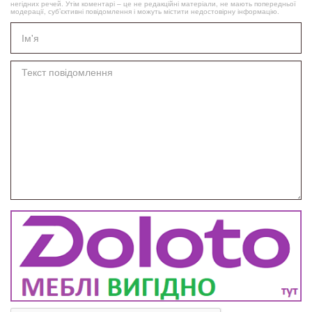
негідних речей. Утім коментарі – це не редакційні матеріали, не мають попередньої
модерації, суб’єктивні повідомлення і можуть містити недостовірну інформацію.