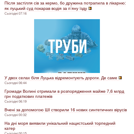
Після застілля сів за кермо, бо дружина потрапила в лікарню:
як луцький суд покарав водія за п’яну їзду
Сьогодні 07:16
У двох селах біля Луцька відремонтують дороги. Де саме
Сьогодні 06:44
Громади Волині отримали в розпорядження майже 7,6 млрд
грн податкових платежів
Сьогодні 06:19
Вчені за допомогою ШІ створили 16 нових синтетичних вірусів
Сьогодні 00:32
На дні моря виявили унікальний нацистський торпедний
катер
Сьогодні 00:15