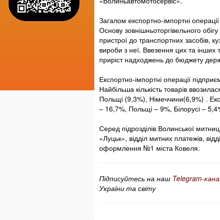
«Волиньавтомотосервіс».
Загалом експортно-імпортні операції 
Основу зовнішньоторгівельного обігу 
пристрої до транспортних засобів, ку
вироби з неї. Ввезення цих та інших
приріст надходжень до бюджету дер
Експортно-імпортні операції підприєм
Найбільша кількість товарів ввозила
Польщі (9,3%), Німеччини(6,9%) . Ек
– 16,7%, Польщі – 9%, Білорусі – 5,4
Серед підрозділів Волинської митн
«Луцьк», відділ митних платежів, від
оформлення №1 міста Ковеля.
Підписуйтесь на наш
Telegram-кана
України та світу