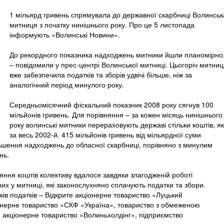
1 мільярд гривень спрямувала до державної скарбниці Волинськ
митниця з початку нинішнього року. Про це 5 листопада
інформують «Волинські Новини».
До рекордного показника надходжень митники йшли планомірно
– повідомили у прес-центрі Волинської митниці. Цьогоріч митни
вже забезпечила податків та зборів удвічі більше, ніж за
аналогічний період минулого року.
Середньомісячний фіскальний показник 2008 року сягнув 100
мільйонів гривень. Для порівняння – за кожен місяць нинішнього
року волинські митники перераховують державі стільки коштів, як
за весь 2002-й. 415 мільйонів гривень від мільярдної суми
льшення надходжень до обласної скарбниці, порівняно з минулим
нь.
ляння коштів колективу вдалося завдяки злагодженій роботі
их у митниці, які законослухняно сплачують податки та збори.
ів податків – Відкрите акціонерне товариство «Луцький
іонерне товариство «СКФ «Україна», товариство з обмеженою
те акціонерне товариство «Волиньхолдінг», підприємство