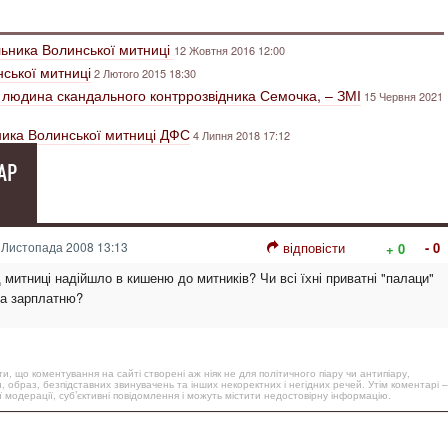
льника Волинської митниці
12 Жовтня 2016 12:00
ської митниці
2 Лютого 2015 18:30
– людина скандального контррозвідника Семочка, – ЗМІ
15 Червня 2021
вника Волинської митниці ДФС
4 Липня 2018 17:12
АР
 Листопада 2008 13:13
відповісти
- 0
+ 0
д митниці надійшло в кишеню до митників? Чи всі їхні приватні "палаци"
на зарплатню?
, що коментування на сайті створені аж ніяк не для політичного піару чи антипіару,
, образ, безпідставних звинувачень та інших некоректних і негідних речей. Утім коментарі –
 модерації, суб’єктивні повідомлення і можуть містити недостовірну інформацію.