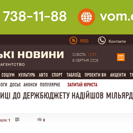
RSS
Контакти
СУБОТА
12:57
8 СЕРПНЯ 2026
СОЦІУМ
КУЛЬТУРА
АВТО
СПОРТ
ТАБЛОЇД
ПРОЕКТИ ВН
АКЦЕНТИ
Т
ЛОГИ
ДОСЬЄ
АНОНСИ
ПОПУЛЯРНЕ
ЗАПИТАЙ ЮРИСТА
НИЦІ ДО ДЕРЖБЮДЖЕТУ НАДІЙШОВ МІЛЬЯРД
арів:
1
0