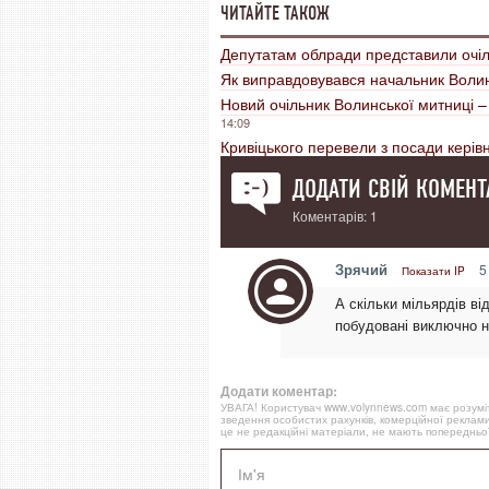
ЧИТАЙТЕ ТАКОЖ
Депутатам облради представили очі
Як виправдовувався начальник Волин
Новий очільник Волинської митниці 
14:09
Кривіцького перевели з посади кері
ДОДАТИ СВІЙ КОМЕНТ
Коментарів: 1
Зрячий
5
Показати IP
А скільки мільярдів ві
побудовані виключно 
Додати коментар:
УВАГА! Користувач www.volynnews.com має розуміти
зведення особистих рахунків, комерційної реклами
це не редакційні матеріали, не мають попередньої