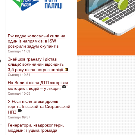
РФ кидає колосальні сили на
один із напрямків: в ISW
розкрили задум окупантів
Сьогодні 11:03
Знайшов гранату і дістав
ї
кільце: волинянин відсидить
3,5 року після погроз поліції
Сьогодні 10:34
На Волині після ДТП загорівся
мотоцикл, водій – у лікарні
Сьогодні 10:05
У Росії після атаки дронів
горять Ільський та Сизранський
НПЗ
Сьогодні 09:37
Генератори, квадрокоптери,
модеми: Луцька громада