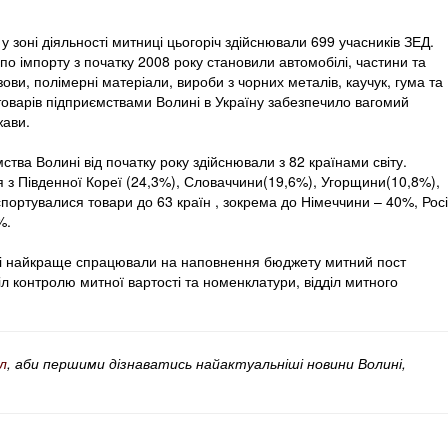
у зоні діяльності митниці цьогоріч здійснювали 699 учасників ЗЕД.
по імпорту з початку 2008 року становили автомобілі, частини та
зови, полімерні матеріали, вироби з чорних металів, каучук, гума та
 товарів підприємствами Волині в Україну забезпечило вагомий
жави.
ства Волині від початку року здійснювали з 82 країнами світу.
ся з Південної Кореї (24,3%), Словаччини(19,6%), Угорщини(10,8%),
спортувалися товари до 63 країн , зокрема до Німеччини – 40%, Росі
%.
иці найкраще спрацювали на наповнення бюджету митний пост
діл контролю митної вартості та номенклатури, відділ митного
л
, аби першими дізнаватись найактуальніші новини Волині,