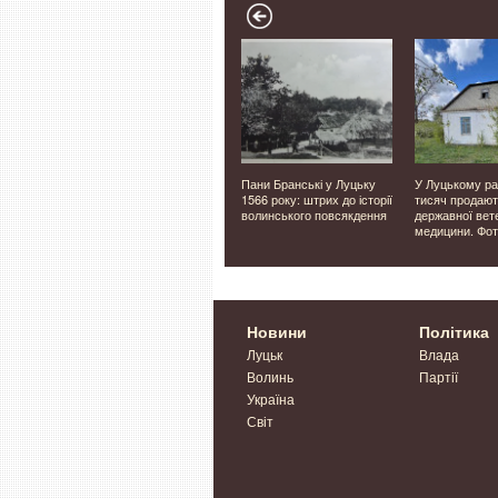
пи й
У Таїланді футболіст
Пани Бранські у Луцьку
У Луцькому ра
: на
загинув від удару
1566 року: штрих до історії
тисяч продают
блискавки під час матчу.
волинського повсякдення
державної вет
ли
Відео
медицини. Фо
Берліна
Новини
Політика
Луцьк
Влада
Волинь
Партії
Україна
Світ