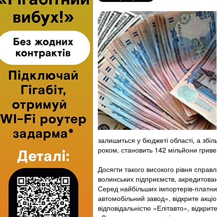
залишиться у бюджеті області, а збі
роком, становить 142 мільйони гриве
Досягти такого високого рівня справ
волинських підприємств, акредитован
Серед найбільших імпортерів-платник
автомобільний завод», відкрите акц
відповідальністю «Елітавто», відкри