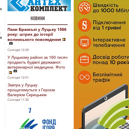
а
НОВИНИ
Пани Бранські у Луцьку 1566
,
року: штрих до історії
ця
волинського повсякдення
Сьогодні 12:29
У Луцькому районі за 160 тисяч
продають будівлі державної
ветеринарної медицини. Фото
Сьогодні 12:01
Завтра у Луцьку
прощатимуться з Героєм
Валерієм Скрицьким
Сьогодні 11:32