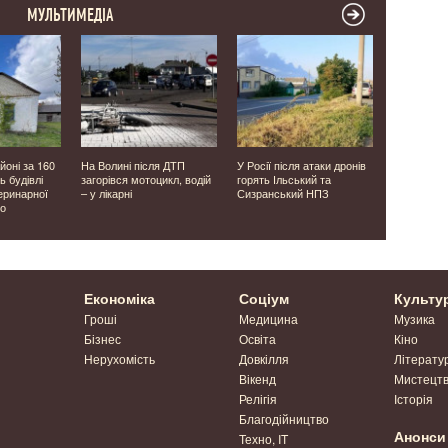
МУЛЬТИМЕДІА
йоні за 160
На Волині після ДТП
У Росії після атаки дронів
Генератор
ь будівлі
загорівся мотоцикл, водій
горять Ільський та
квадрокоп
еринарної
– у лікарні
Сизранський НПЗ
Луцька гр
то
нову допо
Економіка
Соціум
Культу
Гроші
Медицина
Музика
Бізнес
Освіта
Кіно
Нерухомість
Довкілля
Літерату
Вікенд
Мистецт
Релігія
Історія
Благодійництво
Анонси
Техно, IT