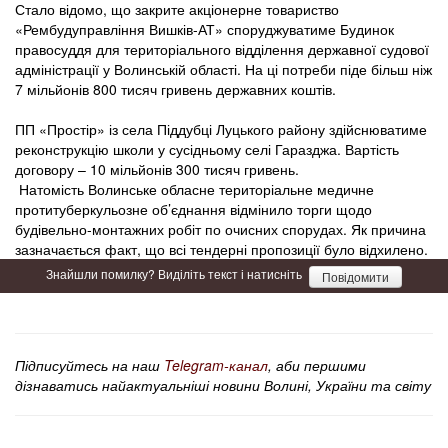
Стало відомо, що закрите акціонерне товариство
«Рембудуправління Вишків-АТ» споруджуватиме Будинок
правосуддя для територіального відділення державної судової
адміністрації у Волинській області. На ці потреби піде більш ніж
7 мільйонів 800 тисяч гривень державних коштів.
ПП «Простір» із села Піддубці Луцького району здійснюватиме
реконструкцію школи у сусідньому селі Гаразджа. Вартість
договору – 10 мільйонів 300 тисяч гривень.
Натомість Волинське обласне територіальне медичне
протитуберкульозне об’єднання відмінило торги щодо
будівельно-монтажних робіт по очисних спорудах. Як причина
зазначається факт, що всі тендерні пропозиції було відхилено.
Знайшли помилку? Виділіть текст і натисніть
Повідомити
Підписуйтесь на наш
Telegram-канал
, аби першими
дізнаватись найактуальніші новини Волині, України та світу