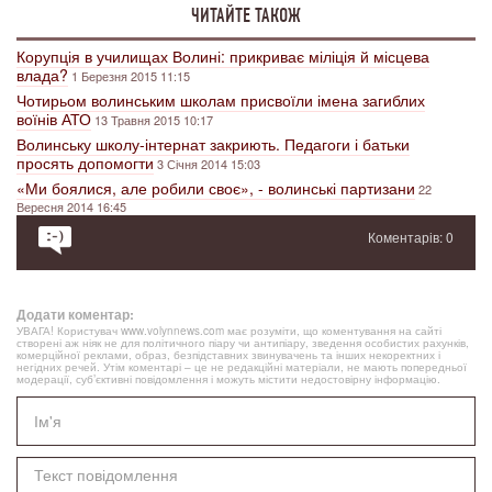
ЧИТАЙТЕ ТАКОЖ
Корупція в училищах Волині: прикриває міліція й місцева
влада?
1 Березня 2015 11:15
Чотирьом волинським школам присвоїли імена загиблих
воїнів АТО
13 Травня 2015 10:17
Волинську школу-інтернат закриють. Педагоги і батьки
просять допомогти
3 Січня 2014 15:03
«Ми боялися, але робили своє», - волинські партизани
22
Вересня 2014 16:45
Коментарів: 0
Додати коментар:
УВАГА! Користувач www.volynnews.com має розуміти, що коментування на сайті
створені аж ніяк не для політичного піару чи антипіару, зведення особистих рахунків,
комерційної реклами, образ, безпідставних звинувачень та інших некоректних і
негідних речей. Утім коментарі – це не редакційні матеріали, не мають попередньої
модерації, суб’єктивні повідомлення і можуть містити недостовірну інформацію.