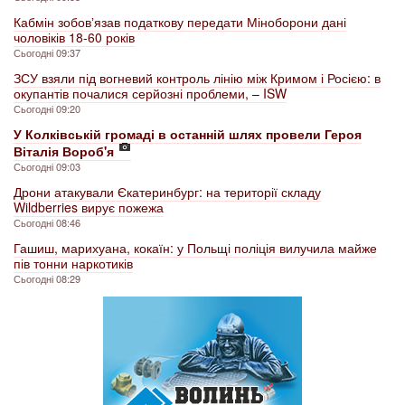
Кабмін зобовʼязав податкову передати Міноборони дані
чоловіків 18-60 років
Сьогодні 09:37
ЗСУ взяли під вогневий контроль лінію між Кримом і Росією: в
окупантів почалися серйозні проблеми, – ISW
Сьогодні 09:20
У Колківській громаді в останній шлях провели Героя
Віталія Вороб'я
Сьогодні 09:03
Дрони атакували Єкатеринбург: на території складу
Wildberries вирує пожежа
Сьогодні 08:46
Гашиш, марихуана, кокаїн: у Польщі поліція вилучила майже
пів тонни наркотиків
Сьогодні 08:29