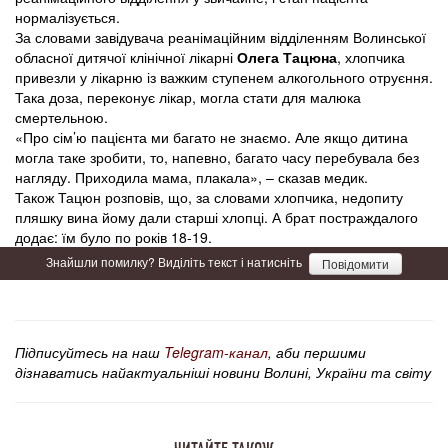
нормалізується.
За словами завідувача реанімаційним відділенням Волинської
обласної дитячої клінічної лікарні
Олега Тацюна
, хлопчика
привезли у лікарню із важким ступенем алкогольного отруєння.
Така доза, переконує лікар, могла стати для малюка
смертельною.
«Про сім’ю пацієнта ми багато не знаємо. Але якщо дитина
могла таке зробити, то, напевно, багато часу перебувала без
нагляду. Приходила мама, плакала», – сказав медик.
Також Тацюн розповів, що, за словами хлопчика, недопиту
пляшку вина йому дали старші хлопці. А брат постраждалого
додає: їм було по років 18-19.
Знайшли помилку? Виділіть текст і натисніть
Повідомити
Підписуйтесь на наш
Telegram-канал
, аби першими
дізнаватись найактуальніші новини Волині, України та світу