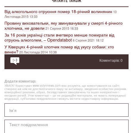
ЧИТАЙТЕ ТАКОЖ
Від алкогольного отруєння помер 18-річний волинянин
10
Листопада 2015 13:33
Провину виховательки, яку звинувачували у смерті 4-річного
хлопчика, не довели
21 Серпня 2015 16:33
За 16 років українці стали вчетверо менше помирати від
отруєнь алкоголем, – Opendatabot
6 Серпня 2021 18:12
У Ківерцях 4-річний хлопчик помер від укусу собаки: хто
винен?
20 Листопада 2014 10:38
Коментарів: 0
Додати коментар:
УВАГА! Користувач www.volynnews.com має розуміти, що коментування на сайті
створені аж ніяк не для політичного піару чи антипіару, зведення особистих рахунків,
комерційної реклами, образ, безпідставних звинувачень та інших некоректних і
негідних речей. Утім коментарі – це не редакційні матеріали, не мають попередньої
модерації, суб’єктивні повідомлення і можуть містити недостовірну інформацію.