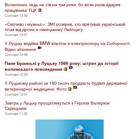
Волинянин ледь не сів на три роки, бо вісім разів вдарив
працівника ТЦК
Сьогодні 13:56
«Сміливо і мужньо»: ЗМІ розкрив, хто врятував український
літак від дрона в німецькому Лейпцигу
Сьогодні 13:27
У Луцьку водійка BMW влетіла в електроопору на Соборності.
Відео зіткнення
Сьогодні 12:58
Пани Бранські у Луцьку 1566 року: штрих до історії
волинського повсякдення
Сьогодні 12:29
У Луцькому районі за 160 тисяч продають будівлі державної
ветеринарної медицини. Фото
Сьогодні 12:01
Завтра у Луцьку прощатимуться з Героєм Валерієм
Скрицьким
Сьогодні 11:32