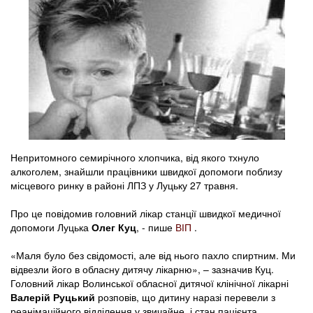
Непритомного семирічного хлопчика, від якого тхнуло
алкоголем, знайшли працівники швидкої допомоги поблизу
місцевого ринку в районі ЛПЗ у Луцьку 27 травня.
Про це повідомив головний лікар станції швидкої медичної
допомоги Луцька
Олег Куц
, - пише
ВІП
.
«Маля було без свідомості, але від нього пахло спиртним. Ми
відвезли його в обласну дитячу лікарню», – зазначив Куц.
Головний лікар Волинської обласної дитячої клінічної лікарні
Валерій Руцький
розповів, що дитину наразі перевели з
реанімаційного відділення у звичайне, і стан пацієнта