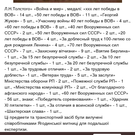
Л.Н.Толстого» «Война и мир» , медалі: «ххх лет победы в
ВОВ» - 14 шт., «50 лет победы в ВОВ» - 11 шт., «Георгий
Жуков» - 5 шт., «Учаснику войны 40 лет победы в ВОВ» - 4 шт.,
«60 лет победы в ВОВ» - 8 шт., «40 лет Вооруженных сил
СССР» - 2 шт., «50 лет Вооруженных сил СССР» - 2 шт., «20
лет победы в ВОВ» - 4 шт., «За доблесный труд к 100-летию со
дня рождения Ленина» - 4 шт., «70 лет Вооруженных сил
СССР» - 7 шт., «Захиснику вітчизни» - 9 шт., «Взятие Берлина»
- 1 шт., «За 15 лет безупречной службы - 2 шт., «За 10 лет
безупречной службы» - 1 шт., «За 20 лет безупречной службы
- 1 шт., «За трудовые отличия» - 2 шт., «За трудовую
доблесть» -1 шт., «Ветеран труда» - 5 шт., «За заслуги»
Міністерства оборони РП - 2 шт., «Пожежної служби РП» - 1
шт., «Міністерства комунікації РП» - 2 шт., «От благодарного
афганского народа» - 1 шт., «60 лет Вооруженных сил СССР»
- 56 шт., знаки: «Победитель соревнования» - 1 шт., «Ударник
ХІ пятилетки» - 1 шт, «За отличия в воинской службе» - 1 шт.,
«Шахтерская слава» - 1 шт.,.
Ці предмети та транспортний засіб були вилучені
співробітниками Ягодинської митниці для подальшої
експертизи.