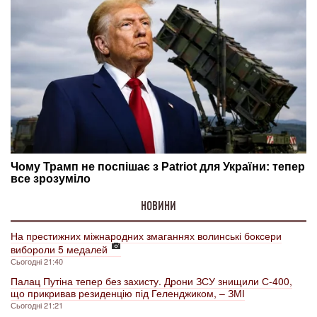
НОВИНИ
На престижних міжнародних змаганнях волинські боксери
вибороли 5 медалей
Сьогодні 21:40
Палац Путіна тепер без захисту. Дрони ЗСУ знищили С-400,
що прикривав резиденцію під Геленджиком, – ЗМІ
Сьогодні 21:21