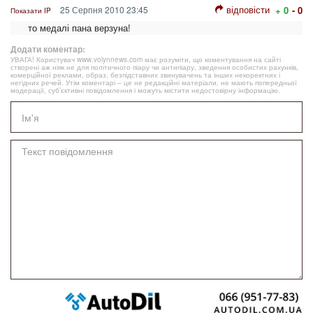
відповісти
25 Серпня 2010 23:45
+ 0
- 0
Показати IP
то медалі пана верзуна!
Додати коментар:
УВАГА! Користувач www.volynnews.com має розуміти, що коментування на сайті
створені аж ніяк не для політичного піару чи антипіару, зведення особистих рахунків,
комерційної реклами, образ, безпідставних звинувачень та інших некоректних і
негідних речей. Утім коментарі – це не редакційні матеріали, не мають попередньої
модерації, суб’єктивні повідомлення і можуть містити недостовірну інформацію.