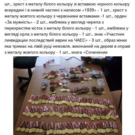
шт., хрест з металу білого кольору зі вставкою чорного кольору
всередині і в нижній частині з написом «1939» - 1 шт., хрест з
металу жовтого кольору з червоними вставками -1 шт., орден
«За мужність» - 2 шт., емблема у вигляді черепа з
перехрестям кісток з металу білого кольору - 1 шт., емблема у
вигляді орла з металу білого кольору - 1 шт., знак «Участник
ликвидации последствий аврии на ЧАЕС» - 3 шт., образ жінки
яка тримає на лівій руці немовля, виконаний на дереві в оправі
з металу жовтого кольору - 1 шт., книга «Сочинение