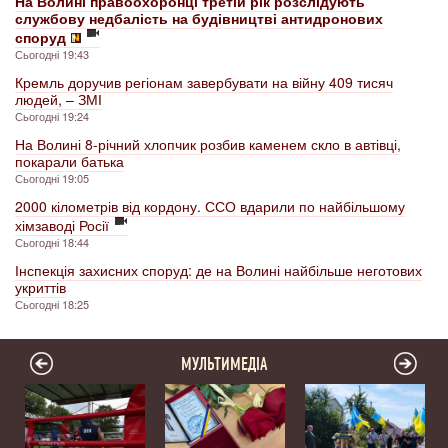
На Волині правоохоронці третій рік розслідують
службову недбалість на будівництві антидронових
споруд
Сьогодні 19:43
Кремль доручив регіонам завербувати на війну 409 тисяч
людей, – ЗМІ
Сьогодні 19:24
На Волині 8-річний хлопчик розбив каменем скло в автівці,
покарали батька
Сьогодні 19:05
2000 кілометрів від кордону. ССО вдарили по найбільшому
хімзаводі Росії
Сьогодні 18:44
Інспекція захисних споруд: де на Волині найбільше неготових
укриттів
Сьогодні 18:25
МУЛЬТИМЕДІА