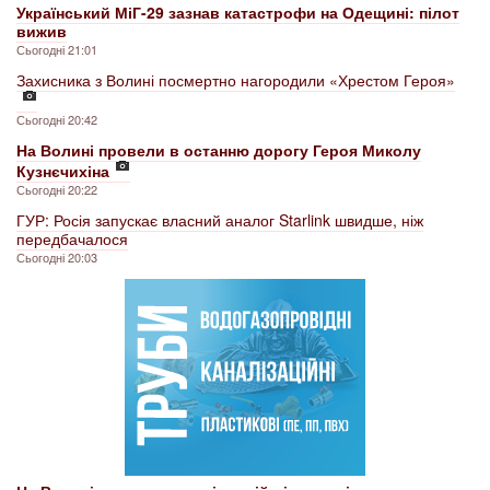
Український МіГ-29 зазнав катастрофи на Одещині: пілот
вижив
Сьогодні 21:01
Захисника з Волині посмертно нагородили «Хрестом Героя»
Сьогодні 20:42
На Волині провели в останню дорогу Героя Миколу
Кузнєчихіна
Сьогодні 20:22
ГУР: Росія запускає власний аналог Starlink швидше, ніж
передбачалося
Сьогодні 20:03