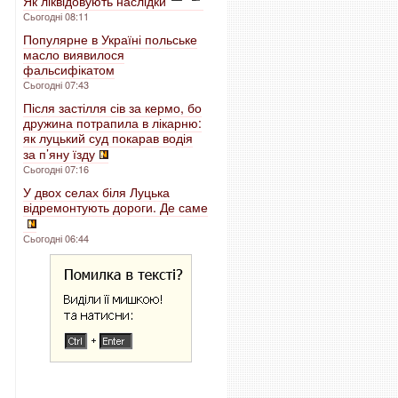
Як ліквідовують наслідки
Сьогодні 08:11
Популярне в Україні польське
масло виявилося
фальсифікатом
Сьогодні 07:43
Після застілля сів за кермо, бо
дружина потрапила в лікарню:
як луцький суд покарав водія
за п’яну їзду
Сьогодні 07:16
У двох селах біля Луцька
відремонтують дороги. Де саме
Сьогодні 06:44