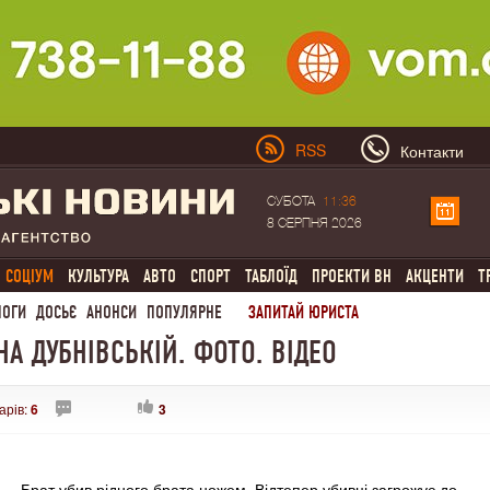
RSS
Контакти
СУБОТА
11:36
8 СЕРПНЯ 2026
СОЦІУМ
КУЛЬТУРА
АВТО
СПОРТ
ТАБЛОЇД
ПРОЕКТИ ВН
АКЦЕНТИ
Т
ЛОГИ
ДОСЬЄ
АНОНСИ
ПОПУЛЯРНЕ
ЗАПИТАЙ ЮРИСТА
А ДУБНІВСЬКІЙ. ФОТО. ВІДЕО
арів:
6
3
Брат убив рідного брата ножем. Відтепер убивці загрожує до