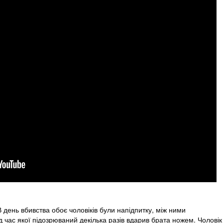
 день вбивства обоє чоловіків були напідпитку, між ними
ід час якої підозрюваний декілька разів вдарив брата ножем. Чоловік