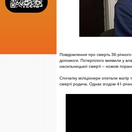
Повідомлення про смерть 36-річного 
допомоги. Потерпілого виявили у влас
насильницької смерті – ножові поран
Спочатку міліціонери опитали матір т
смерті родича. Однак згодом 41-річни