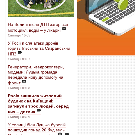
На Волині після ДТП загорівся
мотоцикл, водій – у лікарні
Сьогодні 10:05
У Росії після атаки дронів
горять Ільський та Сизранський
НПЗ
Сьогодні 09:37
Генератори, квадрокоптери,
модеми: Луцька громада
передала нову допомогу на
фронт
Сьогодні 09:08
Росія знищила житловий
будинок на Київщині:
загинули троє людей, серед
них – дитина
Сьогодні 08:39
У селищі біля Луцька буревій
пошкодив понад 20 будівель.