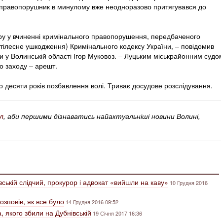
, правопорушник в минулому вже неодноразово притягувався до
ру у вчиненні кримінального правопорушення, передбаченого
 тілесне ушкодження) Кримінального кодексу України, – повідомив
 у Волинській області Ігор Муковоз. – Луцьким міськрайонним судо
о заходу – арешт.
до десяти років позбавлення волі. Триває досудове розслідування.
л
, аби першими дізнаватись найактуальніші новини Волині,
вській слідчий, прокурор і адвокат «вийшли на каву»
10 Грудня 2016
озповів, як все було
14 Грудня 2016 09:52
, якого збили на Дубнівській
19 Січня 2017 16:36