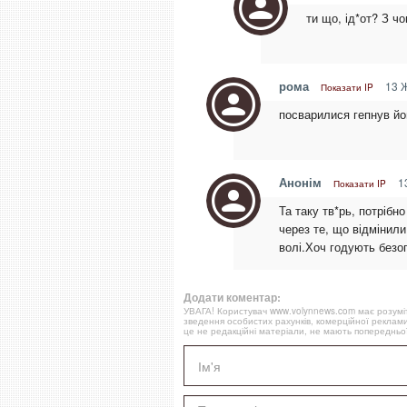
ти що, ід*от? З ч
рома
13 Ж
Показати IP
посварилися гепнув йо
Анонім
13
Показати IP
Та таку тв*рь, потрібн
через те, що відмінили
волі.Хоч годують безоп
Додати коментар:
УВАГА! Користувач www.volynnews.com має розуміти
зведення особистих рахунків, комерційної реклами
це не редакційні матеріали, не мають попередньої