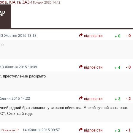
oda, КІА та ЗАЗ
4 Грудня 2020 14:42
АР
13 Жовтня 2015 13:18
відповісти
- 0
+ 0
но
13 Жовтня 2015 13:39
відповісти
- 0
+ 4
, преступление раскрыто
овтня 2015 14:22
відповісти
- 2
+ 3
річний рідний брат зізнався у скоєнні вбивства. А який гучний заголовок
 Сміх та й годі.
14 Жовтня 2015 09:57
відповісти
- 1
+ 2
Показати IP