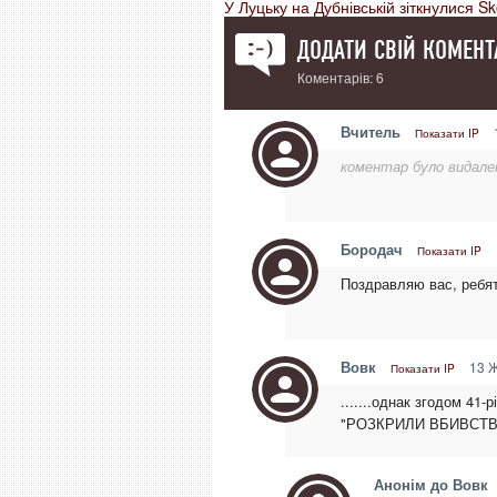
У Луцьку на Дубнівській зіткнулися Sk
ДОДАТИ СВІЙ КОМЕНТ
Коментарів: 6
Вчитель
Показати IP
коментар було видале
Бородач
Показати IP
Поздравляю вас, ребят
Вовк
13 Ж
Показати IP
.......однак згодом 41-
"РОЗКРИЛИ ВБИВСТВО".
Анонім до Вовк