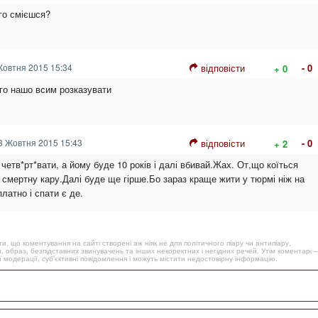
ого смієшся?
овтня 2015 15:34
відповісти
- 0
+ 0
го нашо всим розказувати
 Жовтня 2015 15:43
відповісти
- 0
+ 2
о четв*рт*вати, а йому буде 10 років і далі вбивай.Жах. От,що коїться
 смертну кару.Далі буде ще гірше.Бо зараз краще жити у тюрмі ніж на
латно і спати є де.
, що коментування на сайті створені аж ніяк не для політичного піару чи антипіару,
, образ, безпідставних звинувачень та інших некоректних і негідних речей. Утім коментарі –
 модерації, суб’єктивні повідомлення і можуть містити недостовірну інформацію.