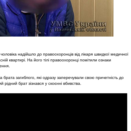
чоловіка надійшло до правоохоронців від лікаря швидкої медичної
ній квартирі. На його тілі правоохоронці помітили ознаки
ення.
а брата загиблого, які одразу заперечували свою причетність до
й рідний брат зізнався у скоєнні вбивства.