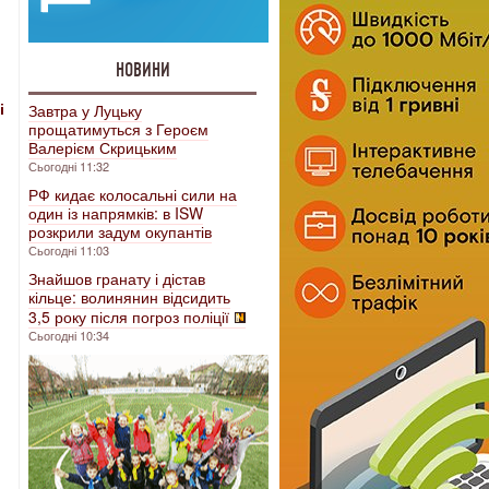
НОВИНИ
і
Завтра у Луцьку
прощатимуться з Героєм
Валерієм Скрицьким
Сьогодні 11:32
РФ кидає колосальні сили на
один із напрямків: в ISW
розкрили задум окупантів
Сьогодні 11:03
Знайшов гранату і дістав
кільце: волинянин відсидить
3,5 року після погроз поліції
Сьогодні 10:34