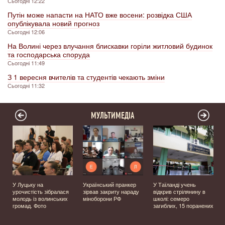
Сьогодні 12:22
Путін може напасти на НАТО вже восени: розвідка США
опублікувала новий прогноз
Сьогодні 12:06
На Волині через влучання блискавки горіли житловий будинок
та господарська споруда
Сьогодні 11:49
З 1 вересня вчителів та студентів чекають зміни
Сьогодні 11:32
МУЛЬТИМЕДІА
У Луцьку на
Український пранкер
У Таїланді учень
урочистість зібралася
зірвав закриту нараду
відкрив стрілянину в
молодь із волинських
міноборони РФ
школі: семеро
громад. Фото
загиблих, 15 поранених