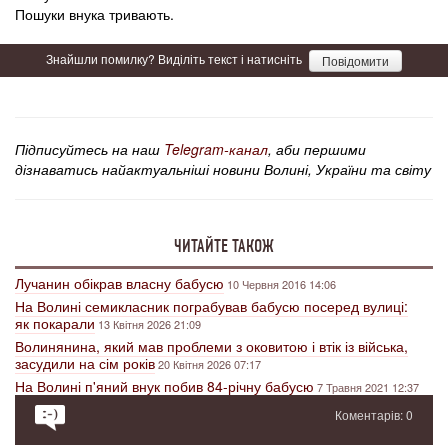
Пошуки внука тривають.
Знайшли помилку? Виділіть текст і натисніть
Повідомити
Підписуйтесь на наш
Telegram-канал
, аби першими
дізнаватись найактуальніші новини Волині, України та світу
ЧИТАЙТЕ ТАКОЖ
Лучанин обікрав власну бабусю
10 Червня 2016 14:06
На Волині семикласник пограбував бабусю посеред вулиці:
як покарали
13 Квітня 2026 21:09
Волинянина, який мав проблеми з оковитою і втік із війська,
засудили на сім років
20 Квітня 2026 07:17
На Волині п'яний внук побив 84-річну бабусю
7 Травня 2021 12:37
Коментарів: 0