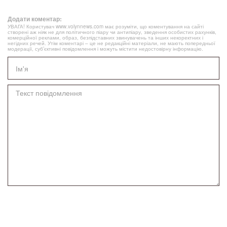
Додати коментар:
УВАГА! Користувач www.volynnews.com має розуміти, що коментування на сайті
створені аж ніяк не для політичного піару чи антипіару, зведення особистих рахунків,
комерційної реклами, образ, безпідставних звинувачень та інших некоректних і
негідних речей. Утім коментарі – це не редакційні матеріали, не мають попередньої
модерації, суб’єктивні повідомлення і можуть містити недостовірну інформацію.