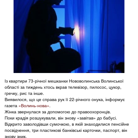
Із квартири 73-річної мешканки Нововолинська Волинської
області за тиждень хтось вкрав телевізор, пилосос, цукор,
гречку, рис та інше.
Виявилося, що це справа рук її 22-річного онука, інформує
газета
«Волинь-нова»
.
Жінка звернулася за допомогою до правоохоронців.
Поки крадія розшукували, він знову «завітав» до бабусі.
Відкрито заволодівши сумочкою, в якій знаходилися пенсійне
посвідчення, три пластикові банківські карточки, паспорт, він
знову зник.