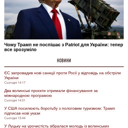
НОВИНИ
ЄС запровадив нові санкції проти Росії у відповідь на обстріли
України
Сьогодні 14:17
Два волинські проєкти отримали фінансування за
міжнародною програмою
Сьогодні 14:01
У США посилюють боротьбу з пологовим туризмом: Трамп
підписав нові укази
Сьогодні 13:44
У Луцьку на урочистість зібралася молодь із волинських