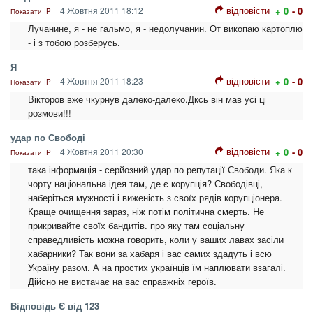
відповісти
4 Жовтня 2011 18:12
+ 0
- 0
Показати IP
Лучанине, я - не гальмо, я - недолучанин. От викопаю картоплю
- і з тобою розберусь.
Я
відповісти
4 Жовтня 2011 18:23
+ 0
- 0
Показати IP
Вікторов вже чкурнув далеко-далеко.Дксь він мав усі ці
розмови!!!
удар по Свободі
відповісти
4 Жовтня 2011 20:30
+ 0
- 0
Показати IP
така інформація - серйозний удар по репутації Свободи. Яка к
чорту національна ідея там, де є корупція? Свободівці,
наберіться мужності і виженість з своїх рядів корупціонера.
Краще очищення зараз, ніж потім політична смерть. Не
прикривайте своїх бандитів. про яку там соціальну
справедливість можна говорить, коли у ваших лавах засіли
хабарники? Так вони за хабаря і вас самих здадуть і всю
Україну разом. А на простих українців їм наплювати взагалі.
Дійсно не вистачає на вас справжніх героїв.
Відповідь Є від 123