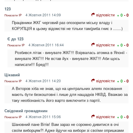
123
відповісти
4 Жовтня 2011 14:09
+ 0
- 0
Показати IP
Працівники ЖКГ черговий раз опозорили міську владу і
КОРУПЦІЯ в цьому відомстві не тільки там(риба гниє з .......)
Є до 123
відповісти
4 Жовтня 2011 16:44
+ 0
- 0
Показати IP
Розбився літак - винувате ЖКГ!!! Взірвалась атомка в Японії -
винувате ЖКГ!!! Не встав йух - винувате ЖКГ!!! Аби щось
написати!!! Бред!!!
Цікавий
відповісти
4 Жовтня 2011 14:20
+ 0
- 0
Показати IP
А Вкторов хіба не знав, що на центральних алеях поховання
мають бути безкоштовні і лише для нащадків НКВД. Вважаю за
таку необізнаність його варто виключити з партії.
Свідомий громадянин
відповісти
4 Жовтня 2011 15:06
+ 0
- 0
Показати IP
Шановний пане Вітів! Вам зараз не соромно дивитися в очі
своїм виборцям?! Адже йдучи на вибори зі своїми опришками