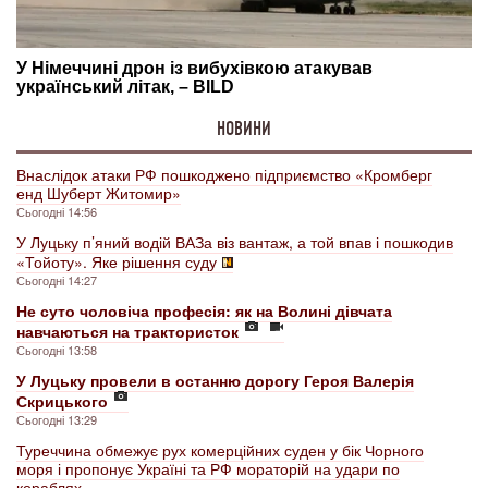
НОВИНИ
Внаслідок атаки РФ пошкоджено підприємство «Кромберг
енд Шуберт Житомир»
Сьогодні 14:56
У Луцьку п’яний водій ВАЗа віз вантаж, а той впав і пошкодив
«Тойоту». Яке рішення суду
Сьогодні 14:27
Не суто чоловіча професія: як на Волині дівчата
навчаються на трактористок
Сьогодні 13:58
У Луцьку провели в останню дорогу Героя Валерія
Скрицького
Сьогодні 13:29
Туреччина обмежує рух комерційних суден у бік Чорного
моря і пропонує Україні та РФ мораторій на удари по
кораблях