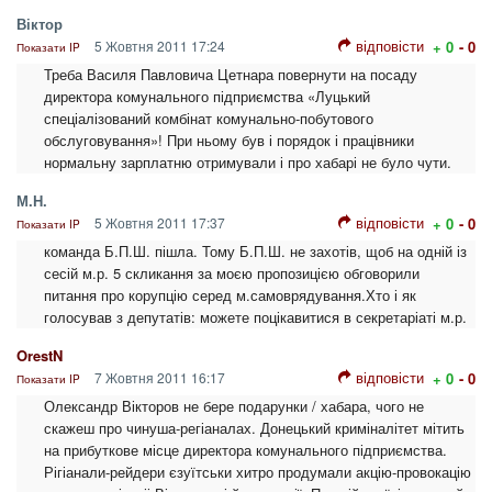
Віктор
відповісти
5 Жовтня 2011 17:24
+ 0
- 0
Показати IP
Треба Василя Павловича Цетнара повернути на посаду
директора комунального підприємства «Луцький
спеціалізований комбінат комунально-побутового
обслуговування»! При ньому був і порядок і працівники
нормальну зарплатню отримували і про хабарі не було чути.
М.Н.
відповісти
5 Жовтня 2011 17:37
+ 0
- 0
Показати IP
команда Б.П.Ш. пішла. Тому Б.П.Ш. не захотів, щоб на одній із
сесій м.р. 5 скликання за моєю пропозицією обговорили
питання про корупцію серед м.самоврядування.Хто і як
голосував з депутатів: можете поцікавитися в секретаріаті м.р.
OrestN
відповісти
7 Жовтня 2011 16:17
+ 0
- 0
Показати IP
Олександр Вікторов не бере подарунки / хабара, чого не
скажеш про чинуша-регіаналах. Донецький криміналітет мітить
на прибуткове місце директора комунального підприємства.
Рігіанали-рейдери єзуїтськи хитро продумали акцію-провокацію