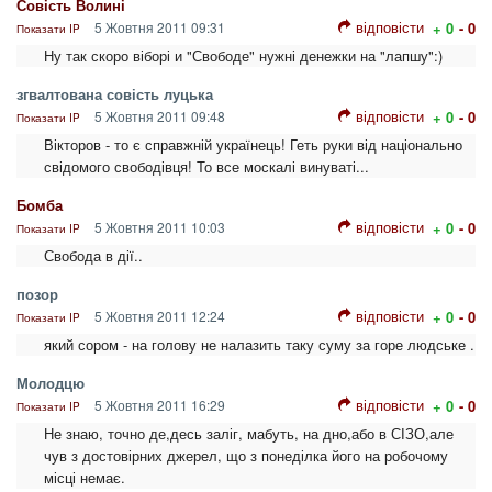
Совість Волині
відповісти
5 Жовтня 2011 09:31
+ 0
- 0
Показати IP
Ну так скоро віборі и "Свободе" нужні денежки на "лапшу":)
згвалтована совість луцька
відповісти
5 Жовтня 2011 09:48
+ 0
- 0
Показати IP
Вікторов - то є справжній українець! Геть руки від національно
свідомого свободівця! То все москалі винуваті...
Бомба
відповісти
5 Жовтня 2011 10:03
+ 0
- 0
Показати IP
Свобода в дії..
позор
відповісти
5 Жовтня 2011 12:24
+ 0
- 0
Показати IP
який сором - на голову не налазить таку суму за горе людське .
Молодцю
відповісти
5 Жовтня 2011 16:29
+ 0
- 0
Показати IP
Не знаю, точно де,десь заліг, мабуть, на дно,або в СІЗО,але
чув з достовірних джерел, що з понеділка його на робочому
місці немає.