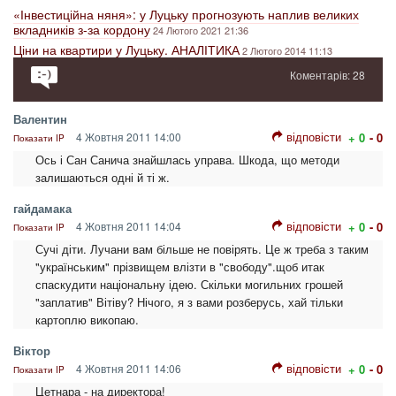
«Інвестиційна няня»: у Луцьку прогнозують наплив великих
вкладників з-за кордону
24 Лютого 2021 21:36
Ціни на квартири у Луцьку. АНАЛІТИКА
2 Лютого 2014 11:13
Коментарів: 28
Валентин
відповісти
4 Жовтня 2011 14:00
+ 0
- 0
Показати IP
Ось і Сан Санича знайшлась управа. Шкода, що методи
залишаються одні й ті ж.
гайдамака
відповісти
4 Жовтня 2011 14:04
+ 0
- 0
Показати IP
Сучі діти. Лучани вам більше не повірять. Це ж треба з таким
"українським" прізвищем влізти в "свободу".щоб итак
спаскудити національну ідею. Скільки могильних грошей
"заплатив" Вітіву? Нічого, я з вами розберусь, хай тільки
картоплю викопаю.
Віктор
відповісти
4 Жовтня 2011 14:06
+ 0
- 0
Показати IP
Цетнара - на директора!