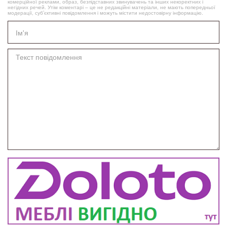
комерційної реклами, образ, безпідставних звинувачень та інших некоректних і
негідних речей. Утім коментарі – це не редакційні матеріали, не мають попередньої
модерації, суб’єктивні повідомлення і можуть містити недостовірну інформацію.