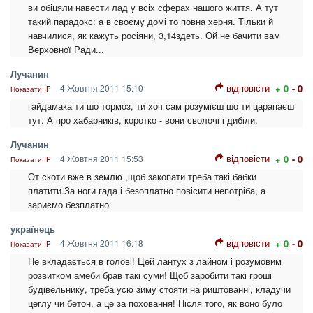
ви обіцяли навести лад у всіх сферах нашого життя. А тут
такий парадокс: а в своєму домі то повна херня. Тільки й
навчилися, як кажуть росіяни, 3,14здеть. Ой не бачити вам
Верховної Ради...
Лучанин
відповісти
4 Жовтня 2011 15:10
+ 0
- 0
Показати IP
гайдамака ти шо тормоз, ти хоч сам розумієш шо ти царапаєш
тут. А про хабарників, коротко - вони сволочі і дибіли.
Лучанин
відповісти
4 Жовтня 2011 15:53
+ 0
- 0
Показати IP
От скоти вже в землю ,щоб закопати треба такі бабки
платити.За ноги гада і безоплатно повісити непотріба, а
зариємо безплатно
українець
відповісти
4 Жовтня 2011 16:18
+ 0
- 0
Показати IP
Не вкладається в голові! Цей лантух з лайном і розумовим
розвитком амеби брав такі суми! Щоб заробити такі гроші
будівельнику, треба усю зиму стояти на риштованні, кладучи
цеглу чи бетон, а це за поховання! Після того, як воно було