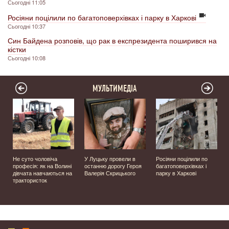
Сьогодні 11:05
Росіяни поцілили по багатоповерхівках і парку в Харкові
Сьогодні 10:37
Син Байдена розповів, що рак в експрезидента поширився на
кістки
Сьогодні 10:08
МУЛЬТИМЕДІА
Не суто чоловіча
У Луцьку провели в
Росіяни поцілили по
професія: як на Волині
останню дорогу Героя
багатоповерхівках і
️
дівчата навчаються на
Валерія Скрицького
парку в Харкові
трактористок