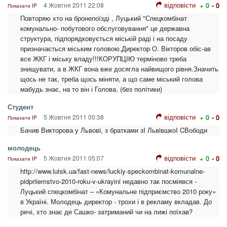
відповісти
4 Жовтня 2011 22:08
+ 0
- 0
Показати IP
Повторяю хто на бронепоїзді , Луцький "Спецкомбінат
комунально- побутового обслуговування" це державна
структура, підпорядковується міській раді і на посаду
призначається міським головою.Директор О. Вікторов обіс-ав
все ЖКГ і міську владу!!!КОРУПЦІЮ терміново треба
знищувати, а в ЖКГ вона вже досягла найвищого рівня.Значить
щось не так, треба щось міняти, а що саме міський голова
мабудь знає, на то він і Голова. (без політики)
Студент
відповісти
5 Жовтня 2011 00:38
+ 0
- 0
Показати IP
Бачив Викторова у Львовi, з братками зI ЛьвiвшкоI CВободи
молодець
відповісти
5 Жовтня 2011 05:07
+ 0
- 0
Показати IP
http://www.lutsk.ua/fast-news/luckiy-speckombinat-komunalne-
pidpriiemstvo-2010-roku-v-ukrayini недавно так посміявся -
Луцький спецкомбінат – «Комунальне підприємство 2010 року»
в Україні. Молодець директор - трохи і в рекламу вкладав. До
речі, хто знає де Сашко- затриманий чи на лижі поїхав?