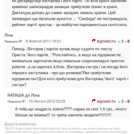
по дескредітаціі Вікторова і його партії. По всій країні шалений
кримінал шапкокрадов зачищає прибуткові бізнес в країні.
Диктатура доповз до самих західних земель країни. Цей
безпредел ще багатьом аукнітся ... "Свобода" не постраждала,
рейтинг партії зростає - це майбутня парламентська політсила.
Ліна
відповісти
8 Жовтня 2011 18:01
+ 0
- 0
Показати IP
Пипець ,Вікторов і партію купив,якщо судити по тексту
Ореста."його партія..."Розслабтесь, а якщо на підприємстві
мінімальна зарплатня,якщо повальне скороченнядля простих
роботяг .а на зарплаті 4-5тис. Вікторова сестра і на посаді його
першого заступника - про що розмова?Яке прибуткове
підприємство?Для кого прибуткове:для Вікторова,"його" партії і
сестри?
НАТАША до Ліна
відповісти
15 Лютого 2012 02:25
+ 0
- 0
Показати IP
А тебе,що заздрість взяла???? сидиш за свої 1,5 грн., нічого
більше не можеш!!! то треба наклепи зводити!!!!!!!!!!!
Додати коментар:
УВАГА! Користувач www.volynnews.com має розуміти, що коментування на сайті
створені аж ніяк не для політичного піару чи антипіару, зведення особистих рахунків,