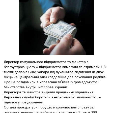
Директор комунального підприємства та майстер з
благоустрою цього ж підприємства вимагали та отримали 1,3
тисячі доларів США хабара від лучанки за виділення їй двох
місць на центральній алеї кладовища для поховання родичів.
Про це повідомили в Управлінні зв’язків із громадськістю
Міністерства внутрішніх справ України.
Директора та майстра викрили працівники управління
Державної служби боротьби з економічною злочинністю, –
йдеться у повідомленні.
Органи прокуратури порушили кримінальну справу за
ознаками злочину передбаченого частиною 3 статті 368