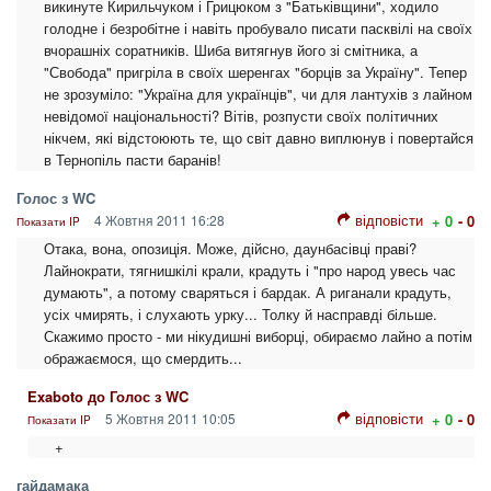
викинуте Кирильчуком і Грицюком з "Батьківщини", ходило
голодне і безробітне і навіть пробувало писати пасквілі на своїх
вчорашніх соратників. Шиба витягнув його зі смітника, а
"Свобода" пригріла в своїх шеренгах "борців за Україну". Тепер
не зрозуміло: "Україна для українців", чи для лантухів з лайном
невідомої національності? Вітів, розпусти своїх політичних
нікчем, які відстоюють те, що світ давно виплюнув і повертайся
в Тернопіль пасти баранів!
Голос з WC
відповісти
4 Жовтня 2011 16:28
+ 0
- 0
Показати IP
Отака, вона, опозиція. Може, дійсно, даунбасівці праві?
Лайнократи, тягнишкілі крали, крадуть і "про народ увесь час
думають", а потому сваряться і бардак. А риганали крадуть,
усіх чмирять, і слухають урку... Толку й насправді більше.
Скажимо просто - ми нікудишні виборці, обираємо лайно а потім
ображаємося, що смердить...
Exaboto до Голос з WC
відповісти
5 Жовтня 2011 10:05
+ 0
- 0
Показати IP
+
гайдамака