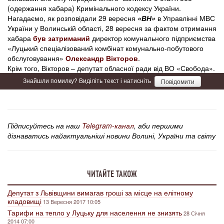
(одержання хабара) Кримінального кодексу України.
Нагадаємо, як розповідали 29 вересня
«ВН»
в Управлінні МВС
України у Волинській області, 28 вересня за фактом отримання
хабара
був затриманий
директор комунального підприємства
«Луцький спеціалізований комбінат комунально-побутового
обслуговування»
Олександр Вікторов
.
Крім того, Вікторов – депутат обласної ради від ВО «Свобода».
Знайшли помилку? Виділіть текст і натисніть
Повідомити
Підписуйтесь на наш
Telegram-канал
, аби першими
дізнаватись найактуальніші новини Волині, України та світу
ЧИТАЙТЕ ТАКОЖ
Депутат з Львівщини вимагав гроші за місце на елітному
кладовищі
13 Вересня 2017 10:05
Тарифи на тепло у Луцьку для населення не знизять
28 Січня
2014 07:00