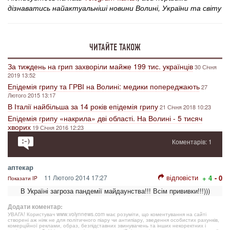
дізнаватись найактуальніші новини Волині, України та світу
ЧИТАЙТЕ ТАКОЖ
За тиждень на грип захворіли майже 199 тис. українців
30 Січня
2019 13:52
Епідемія грипу та ГРВІ на Волині: медики попереджають
27
Лютого 2015 13:17
В Італії найбільша за 14 років епідемія грипу
21 Січня 2018 10:23
Епідемія грипу «накрила» дві області. На Волині - 5 тисяч
хворих
19 Січня 2016 12:23
Коментарів: 1
аптекар
відповісти
11 Лютого 2014 17:27
+ 4
- 0
Показати IP
В Україні загроза пандемії майдаунства!!! Всім прививки!!!)))
Додати коментар:
УВАГА! Користувач www.volynnews.com має розуміти, що коментування на сайті
створені аж ніяк не для політичного піару чи антипіару, зведення особистих рахунків,
комерційної реклами, образ, безпідставних звинувачень та інших некоректних і