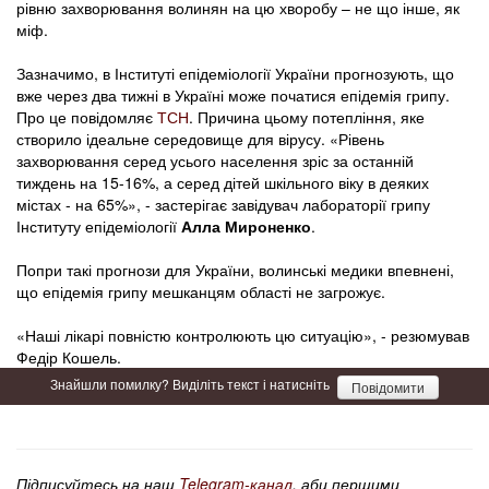
рівню захворювання волинян на цю хворобу – не що інше, як
міф.
Зазначимо, в Інституті епідеміології України прогнозують, що
вже через два тижні в Україні може початися епідемія грипу.
Про це повідомляє
ТСН
. Причина цьому потепління, яке
створило ідеальне середовище для вірусу. «Рівень
захворювання серед усього населення зріс за останній
тиждень на 15-16%, а серед дітей шкільного віку в деяких
містах - на 65%», - застерігає завідувач лабораторії грипу
Інституту епідеміології
Алла Мироненко
.
Попри такі прогнози для України, волинські медики впевнені,
що епідемія грипу мешканцям області не загрожує.
«Наші лікарі повністю контролюють цю ситуацію», - резюмував
Федір Кошель.
Знайшли помилку? Виділіть текст і натисніть
Повідомити
Підписуйтесь на наш
Telegram-канал
, аби першими