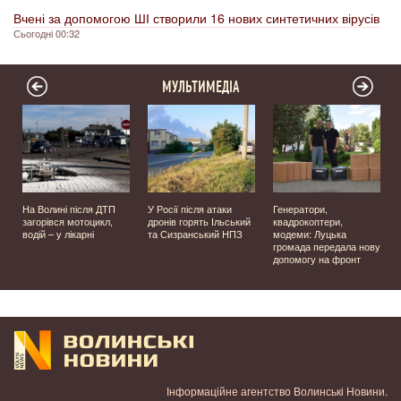
Вчені за допомогою ШІ створили 16 нових синтетичних вірусів
Сьогодні 00:32
МУЛЬТИМЕДІА
На Волині після ДТП
У Росії після атаки
Генератори,
загорівся мотоцикл,
дронів горять Ільський
квадрокоптери,
водій – у лікарні
та Сизранський НПЗ
модеми: Луцька
громада передала нову
у
допомогу на фронт
Інформаційне агентство Волинські Новини.