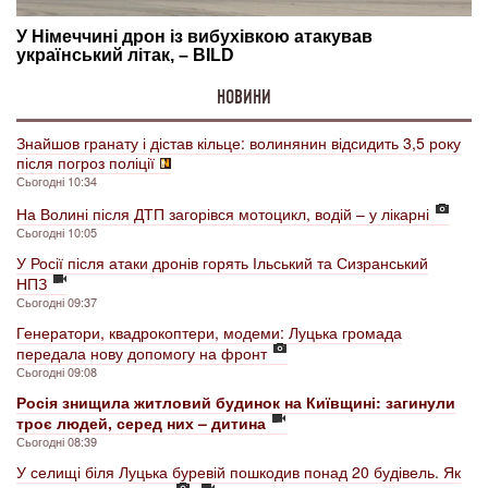
НОВИНИ
Знайшов гранату і дістав кільце: волинянин відсидить 3,5 року
після погроз поліції
Сьогодні 10:34
На Волині після ДТП загорівся мотоцикл, водій – у лікарні
Сьогодні 10:05
У Росії після атаки дронів горять Ільський та Сизранський
НПЗ
Сьогодні 09:37
Генератори, квадрокоптери, модеми: Луцька громада
передала нову допомогу на фронт
Сьогодні 09:08
Росія знищила житловий будинок на Київщині: загинули
троє людей, серед них – дитина
Сьогодні 08:39
У селищі біля Луцька буревій пошкодив понад 20 будівель. Як