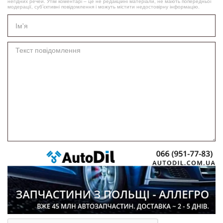
негідних речей. Утім коментарі – це не редакційні матеріали, не мають попередньої
модерації, суб’єктивні повідомлення і можуть містити недостовірну інформацію.