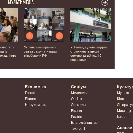
МУЛЬТИМЕДІА
рочистість
Український пранкер
У Таїланді учень відкрив
На Волині 
дь із
зірвав закриту нараду
стрілянину в школі:
повалила 
омад. Фото
міноборони РФ
семеро загиблих, 15
рятувальн
поранених
проїзд ав
Економіка
Соціум
Культу
Гроші
Медицина
Музика
Бізнес
Освіта
Кіно
Нерухомість
Довкілля
Літерату
Вікенд
Мистецт
Релігія
Історія
Благодійництво
Анонси
Техно, IT