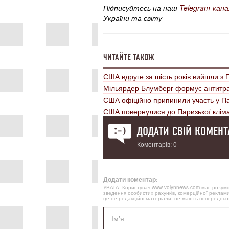
Підписуйтесь на наш
Telegram-кана
України та світу
ЧИТАЙТЕ ТАКОЖ
США вдруге за шість років вийшли з 
Мільярдер Блумберг формує антитрам
США офіційно припинили участь у Пар
США повернулися до Паризької кліма
ДОДАТИ СВІЙ КОМЕНТ
Коментарів: 0
Додати коментар:
УВАГА! Користувач www.volynnews.com має розуміти
зведення особистих рахунків, комерційної реклами
це не редакційні матеріали, не мають попередньої