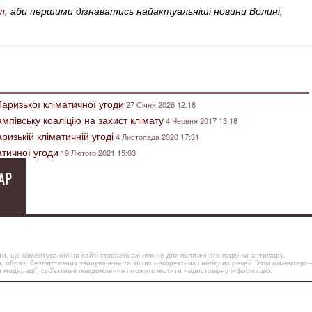
л
, аби першими дізнаватись найактуальніші новини Волині,
Паризької кліматичної угоди
27 Січня 2026 12:18
півську коаліцію на захист клімату
4 Червня 2017 13:18
изькій кліматичній угоді
4 Листопада 2020 17:31
тичної угоди
19 Лютого 2021 15:03
АР
, що коментування на сайті створені аж ніяк не для політичного піару чи антипіару,
, образ, безпідставних звинувачень та інших некоректних і негідних речей. Утім коментарі –
 модерації, суб’єктивні повідомлення і можуть містити недостовірну інформацію.