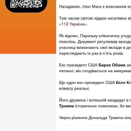
Нагадаємо, Ілон Маск є власником ко
Тим часом світові лідери негативно в
«
112 Україна
».
Як відомо, Паризьку кліматичну уго
поколінь. Документ регулював заходи
учасниці визначають свої вклади в д
переглядають їх раз в п’ять років.
Екс-президент США
Барак Обама
за
питанні, він сподівається на америка
Ще один екс-президент США
Білл К
клімату реальні.
Його дружина і колишній кандидат в
Трампа
історичною помилкою, бо вес
Через рішення Дональда Трампа кіль