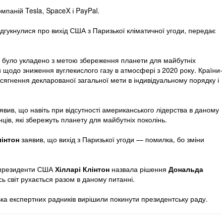
мпаній Tesla, SpaceX і PayPal.
ідгукнулися про вихід США з Паризької кліматичної угоди, передає
ду було укладено з метою збереження планети для майбутніх
 щодо зниження вуглекислого газу в атмосфері з 2020 року. Країни
осягнення декларованої загальної мети в індивідуальному порядку і
явив, що навіть при відсутності американського лідерства в даному
нців, які збережуть планету для майбутніх поколінь.
лінтон
заявив, що вихід з Паризької угоди — помилка, бо зміни
 президенти США
Хілларі Клінтон
назвала рішення
Дональда
ь світ рухається разом в даному питанні.
ка експертних радників вирішили покинути президентську раду.