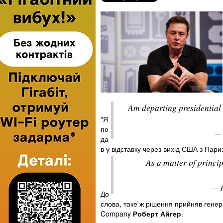
Am departing presidential 
"Я
по
— 
да
в у відставку через вихід США з Париз
As a matter of princip
— R
До
слова, таке ж рішення прийняв гене
Company
Роберт Айгер
.