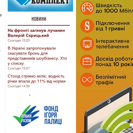
з
НОВИНИ
На фронті загинув лучанин
Валерій Скрицький
Сьогодні 15:23
В Україні запропонували
-
скасувати бронь для
представників шоубізнесу. Хто
у списку
Сьогодні 15:07
Стохід стрімко міліє: водність
річки впала до 11% від норми
Сьогодні 14:50