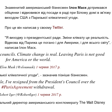
Знаменитий американський бізнесмен
Ілон Маск
дотримався
обіцянки і відмовився від посади в раді при Білому домі в зв'язку 
виходом США з Паризької кліматичної угоди.
Про це він написав у своєму
Twitter
.
"Я виходжу з президентської ради. Зміни клімату це реальність.
Відмова від Парижа це погано і для Америки, і для всього світу", 
написав Ілон Маск.
councils. Climate change is real. Leaving Paris is not good
for America or the world.
Elon Musk (@elonmusk)
1 червня 2017 р.
ької кліматичної угоди", - зазначив пізніше бізнесмен.
le, I've resigned from the President's Council over the
#ParisAgreement
withdrawal.
obert Iger (@RobertIger)
1 червня 2017 р.
ральний директор американського конгломерату The Walt Disney