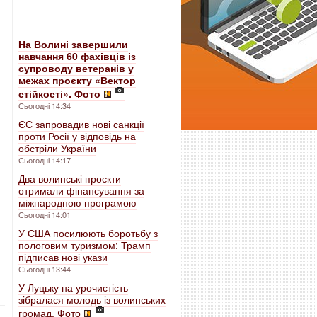
На Волині завершили
навчання 60 фахівців із
супроводу ветеранів у
межах проєкту «Вектор
стійкості». Фото
-
Сьогодні 14:34
ЄС запровадив нові санкції
проти Росії у відповідь на
обстріли України
Сьогодні 14:17
Два волинські проєкти
отримали фінансування за
міжнародною програмою
Сьогодні 14:01
У США посилюють боротьбу з
пологовим туризмом: Трамп
підписав нові укази
Сьогодні 13:44
У Луцьку на урочистість
зібралася молодь із волинських
громад. Фото