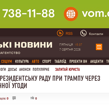
RSS
Контакти
П'ЯТНИЦЯ
15:37
7 СЕРПНЯ 2026
СОЦІУМ
КУЛЬТУРА
АВТО
СПОРТ
ТАБЛОЇД
ПРОЕКТИ ВН
АКЦЕНТИ
Т
ЛОГИ
ДОСЬЄ
АНОНСИ
ПОПУЛЯРНЕ
ЗАПИТАЙ ЮРИСТА
РЕЗИДЕНТСЬКУ РАДУ ПРИ ТРАМПУ ЧЕРЕЗ
ЧНОЇ УГОДИ
арів:
0
0