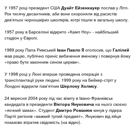
У 1957 році президент США
Дуайт Ейзенхауер
послав у Літл-
Рок тисячу десантників, аби вони охороняли від расистів
дев'ятьох чорношкірих школярів, котрі пішли в загальну школу.
1957 року в Барселоні відкрито «Камп Ноу» - найбільший
стадіон у Європі.
1989 року Папа Римський
Іван Павло II
оголосив, що
Галілей
мав рацію, публічно приніс вибачення вченому і повернув йому
«право бути законним сином церкви».
У 1998 році у Ліоні вперше проведена операція з
трансплантації руки людині. 1999 року на Бейкер-стріт у
Лондоні відкрили пам'ятник
Шерлоку Холмсу
.
24 вересня 2004 року під час візиту в Івано-Франківськ
кандидата в президенти
Віктора Януковича
на нього скоєно
«яєчний замах». Студент
Дмитро Романюк
кинув у лідера
Партії регіонів «важкий тупий предмет». Янукович від яйця
показово втратив свідомість (на відео).