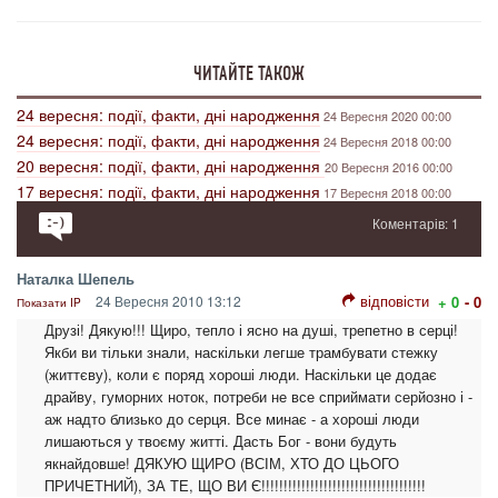
ЧИТАЙТЕ ТАКОЖ
24 вересня: події, факти, дні народження
24 Вересня 2020 00:00
24 вересня: події, факти, дні народження
24 Вересня 2018 00:00
20 вересня: події, факти, дні народження
20 Вересня 2016 00:00
17 вересня: події, факти, дні народження
17 Вересня 2018 00:00
Коментарів: 1
Наталка Шепель
відповісти
24 Вересня 2010 13:12
+ 0
- 0
Показати IP
Друзі! Дякую!!! Щиро, тепло і ясно на душі, трепетно в серці!
Якби ви тільки знали, наскільки легше трамбувати стежку
(життєву), коли є поряд хороші люди. Наскільки це додає
драйву, гуморних ноток, потреби не все сприймати серйозно і -
аж надто близько до серця. Все минає - а хороші люди
лишаються у твоєму житті. Дасть Бог - вони будуть
якнайдовше! ДЯКУЮ ЩИРО (ВСІМ, ХТО ДО ЦЬОГО
ПРИЧЕТНИЙ), ЗА ТЕ, ЩО ВИ Є!!!!!!!!!!!!!!!!!!!!!!!!!!!!!!!!!!!!!