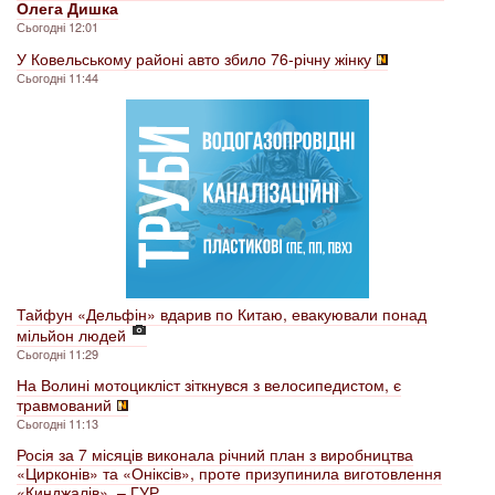
Олега Дишка
Сьогодні 12:01
У Ковельському районі авто збило 76-річну жінку
Сьогодні 11:44
Тайфун «Дельфін» вдарив по Китаю, евакуювали понад
мільйон людей
Сьогодні 11:29
На Волині мотоцикліст зіткнувся з велосипедистом, є
травмований
Сьогодні 11:13
Росія за 7 місяців виконала річний план з виробництва
«Цирконів» та «Оніксів», проте призупинила виготовлення
«Кинджалів», – ГУР