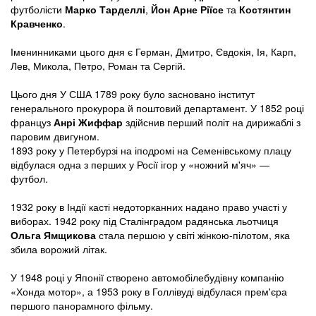
футболісти
Марко Тарделлі
,
Йон Арне Ріїсе
та
Костянтин
Кравченко
.
Іменинниками цього дня є Герман, Дмитро, Євдокія, Ія, Карп,
Лев, Микола, Петро, Роман та Сергій.
Цього дня У США 1789 року було засновано інститут
генерального прокурора й поштовий департамент. У 1852 році
француз
Анрі Жиффар
здійснив перший політ на дирижаблі з
паровим двигуном.
1893 року у Петербурзі на іподромі на Семенівському плацу
відбулася одна з перших у Росії ігор у «ножний м'яч» —
футбол.
1932 року в Індії касті недоторканних надано право участі у
виборах. 1942 року під Сталінградом радянська льотчиця
Ольга Ямщикова
стала першою у світі жінкою-пілотом, яка
збила ворожий літак.
У 1948 році у Японії створено автомобілебудівну компанію
«Хонда мотор», а 1953 року в Голлівуді відбулася прем'єра
першого панорамного фільму.