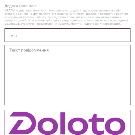
Додати коментар:
УВАГА! Користувач www.volynnews.com має розуміти, що коментування на сайті
створені аж ніяк не для політичного піару чи антипіару, зведення особистих рахунків,
комерційної реклами, образ, безпідставних звинувачень та інших некоректних і
негідних речей. Утім коментарі – це не редакційні матеріали, не мають попередньої
модерації, суб’єктивні повідомлення і можуть містити недостовірну інформацію.