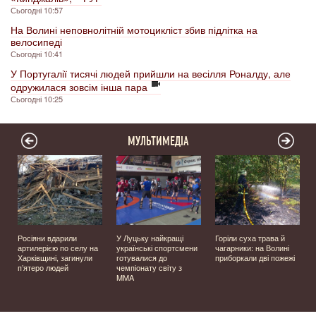
Сьогодні 10:57
На Волині неповнолітній мотоцикліст збив підлітка на
велосипеді
Сьогодні 10:41
У Португалії тисячі людей прийшли на весілля Роналду, але
одружилася зовсім інша пара
Сьогодні 10:25
МУЛЬТИМЕДІА
Росіяни вдарили
У Луцьку найкращі
Горіли суха трава й
у
артилерією по селу на
українські спортсмени
чагарники: на Волині
Харківщині, загинули
готувалися до
приборкали дві пожежі
п’ятеро людей
чемпіонату світу з
MMA