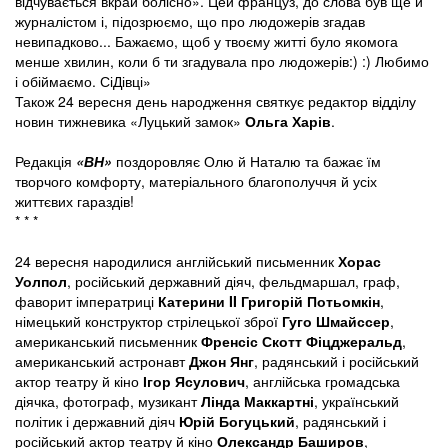
відчувається вкрай болісно». Цей француз, до слова був ще й
журналістом і, підозрюємо, що про людожерів згадав
невипадково... Бажаємо, щоб у твоєму житті було якомога
менше хвилин, коли б ти згадувала про людожерів:) :) Любимо
і обіймаємо. СіДівці»
Також 24 вересня день народження святкує редактор відділу
новин тижневика «Луцький замок»
Ольга Харів
.
Редакція
«ВН»
поздоровляє Олю й Наталю та бажає їм
творчого комфорту, матеріального благополуччя й усіх
життєвих гараздів!
* * *
24 вересня народилися англійський письменник
Хорас
Уолпол
, російський державний діяч, фельдмаршал, граф,
фаворит імператриці
Катерини II Григорій Потьомкін
,
німецький конструктор стрілецької зброї
Гуго Шмайссер
,
американський письменник
Френсіс Скотт Фіцджеральд
,
американський астронавт
Джон Янг
, радянський і російський
актор театру й кіно
Ігор Ясулович
, англійська громадська
діячка, фотограф, музикант
Лінда Маккартні
, український
політик і державний діяч
Юрій Богуцький
, радянський і
російський актор театру й кіно
Олександр Баширов
,