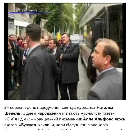
24 вересня день народження святкує журналіст
Наталка
Шепель
. З днем народження її вітають журналісти газети
«Сім`я і дім»: «Французький письменник
Алле Альфонс
якось
сказав: «Бувають хвилини, коли відсутність людожерів