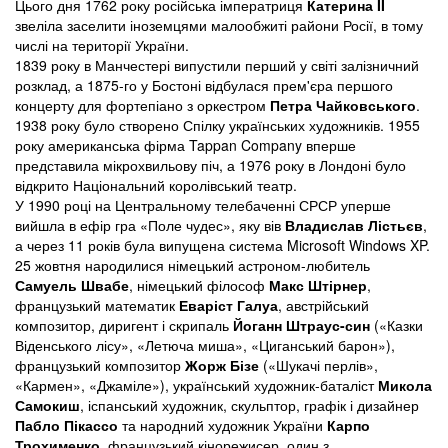
Цього дня 1762 року російська імператриця
Катерина II
звеліла заселити іноземцями малообжиті райони Росії, в тому
числі на території України.
1839 року в Манчестері випустили перший у світі залізничний
розклад, а 1875-го у Бостоні відбулася прем'єра першого
концерту для фортепіано з оркестром
Петра Чайковського
.
1938 року було створено Спілку українських художників. 1955
року американська фірма Tappan Company вперше
представила мікрохвильову піч, а 1976 року в Лондоні було
відкрито Національний королівський театр.
У 1990 році на Центральному телебаченні СРСР уперше
вийшла в ефір гра «Поле чудес», яку вів
Владислав Лістьєв
,
а через 11 років була випущена система Microsoft Windows XP.
25 жовтня народилися німецький астроном-любитель
Самуель Швабе
, німецький філософ
Макс Штірнер
,
французький математик
Еваріст Галуа
, австрійський
композитор, диригент і скрипаль
Йоганн Штраус-син
(«Казки
Віденського лісу», «Летюча миша», «Циганський барон»),
французький композитор
Жорж Бізе
(«Шукачі перлів»,
«Кармен», «Джаміле»), український художник-баталіст
Микола
Самокиш
, іспанський художник, скульптор, графік і дизайнер
Пабло Пікассо
та народний художник України
Карпо
Трохименко
, французький кінорежисер, один з