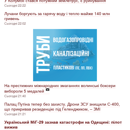
У Колумбії стався потужний землетрус, є руйнування
Сьогодні 22:22
Лучани боргують за гарячу воду і тепло майже 140 млн
гривень
Сьогодні 22:02
На престижних міжнародних змаганнях волинські боксери
вибороли 5 медалей
Сьогодні 21:40
Палац Путіна тепер без захисту. Дрони ЗСУ знищили С-400,
що прикривав резиденцію під Геленджиком, – ЗМІ
Сьогодні 21:21
Український МіГ-29 зазнав катастрофи на Одещині: пілот
вижив