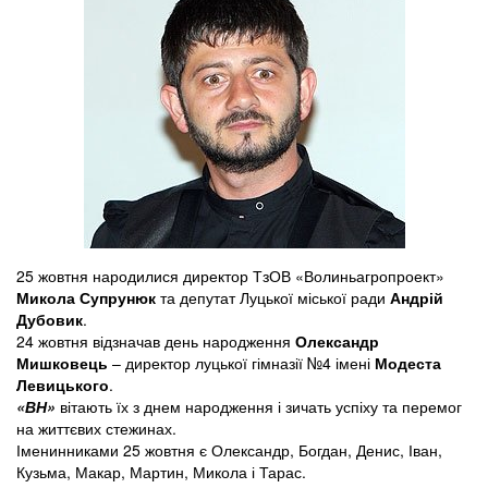
25 жовтня народилися директор ТзОВ «Волиньагропроект»
Микола Супрунюк
та депутат Луцької міської ради
Андрій
Дубовик
.
24 жовтня відзначав день народження
Олександр
Мишковець
– директор луцької гімназії №4 імені
Модеста
Левицького
.
«ВН»
вітають їх з днем народження і зичать успіху та перемог
на життєвих стежинах.
Іменинниками 25 жовтня є Олександр, Богдан, Денис, Іван,
Кузьма, Макар, Мартин, Микола і Тарас.