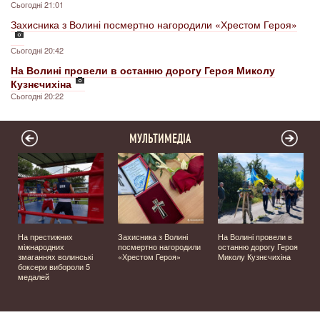
Сьогодні 21:01
Захисника з Волині посмертно нагородили «Хрестом Героя»
Сьогодні 20:42
На Волині провели в останню дорогу Героя Миколу
Кузнєчихіна
Сьогодні 20:22
МУЛЬТИМЕДІА
На престижних
Захисника з Волині
На Волині провели в
міжнародних
посмертно нагородили
останню дорогу Героя
а
змаганнях волинські
«Хрестом Героя»
Миколу Кузнєчихіна
боксери вибороли 5
медалей