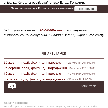
співачка
К'яра
та російський співак
Влад Топалов
.
Знайшли помилку? Виділіть текст і натисніть
Повідомити
Підписуйтесь на наш
Telegram-канал
, аби першими
дізнаватись найактуальніші новини Волині, України та світу
ЧИТАЙТЕ ТАКОЖ
25 жовтня: події, факти, дні народження
25 Жовтня 2018 00:00
25 серпня: події, факти, дні народження
25 Серпня 2016 00:00
19 жовтня: події, факти, дні народження
19 Жовтня 2019 00:00
3 жовтня: події, факти, дні народження
3 Жовтня 2019 00:00
Коментарів: 0
Додати коментар:
УВАГА! Користувач www.volynnews.com має розуміти, що коментування на сайті