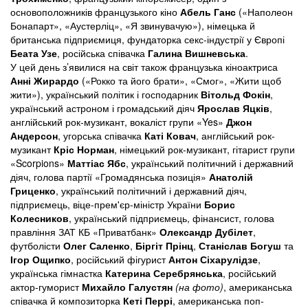
основоположників французького кіно
Абель Ганс
(«Наполеон
Бонапарт», «Аустерліц», «Я звинувачую»), німецька й
британська підприємиця, фундаторка секс-індустрії у Європі
Беата Узе
, російська співачка
Галина Вишневська
.
У цей день з’явилися на світ також французька кіноактриса
Анні Жирардо
(«Рокко та його брати», «Смог», «Жити щоб
жити»), український політик і господарник
Вітольд Фокін
,
український астроном і громадський діяч
Ярослав Яцків
,
англійський рок-музикант, вокаліст групи «Yes»
Джон
Андерсон
, угорська співачка
Каті Ковач
, англійський рок-
музикант
Кріс Норман
, німецький рок-музикант, гітарист групи
«Scorpions»
Маттіас Ябс
, український політичний і державний
діяч, голова партії «Громадянська позиція»
Анатолій
Гриценко
, український політичний і державний діяч,
підприємець, віце-прем'єр-міністр України
Борис
Колесников
, український підприємець, фінансист, голова
правління ЗАТ КБ «Приватбанк»
Олександр Дубілет
,
футболісти
Олег Саленко
,
Біргіт Прінц
,
Станіслав Богуш
та
Ігор Ощипко
, російський фігурист
Антон Сіхарулідзе
,
українська гімнастка
Катерина Серебрянська
, російський
актор-гуморист
Михайло Галустян
(на фото)
, американська
співачка й композиторка
Кеті Перрі
, американська поп-