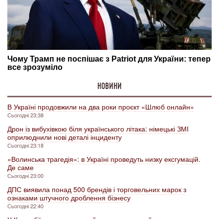
НОВИНИ
В Україні продовжили на два роки проєкт «Шлюб онлайн»
Сьогодні 23:38
Дрон із вибухівкою біля українського літака: німецькі ЗМІ
оприлюднили нові деталі інциденту
Сьогодні 23:18
«Волинська трагедія»: в Україні проведуть низку ексгумацій.
Де саме
Сьогодні 23:00
ДПС виявила понад 500 брендів і торговельних марок з
ознаками штучного дроблення бізнесу
Сьогодні 22:40