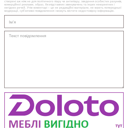
створені аж ніяк не для політичного піару чи антипіару, зведення особистих рахунків,
комерційної реклами, образ, безпідставних звинувачень та інших некоректних і
негідних речей. Утім коментарі – це не редакційні матеріали, не мають попередньої
модерації, суб’єктивні повідомлення і можуть містити недостовірну інформацію.