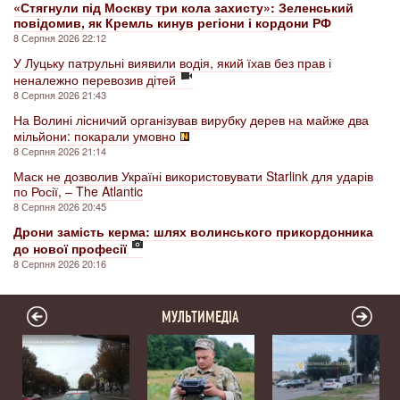
«Стягнули під Москву три кола захисту»: Зеленський
повідомив, як Кремль кинув регіони і кордони РФ
8 Серпня 2026 22:12
У Луцьку патрульні виявили водія, який їхав без прав і
неналежно перевозив дітей
8 Серпня 2026 21:43
На Волині лісничий організував вирубку дерев на майже два
мільйони: покарали умовно
8 Серпня 2026 21:14
Маск не дозволив Україні використовувати Starlink для ударів
по Росії, – The Atlantic
8 Серпня 2026 20:45
Дрони замість керма: шлях волинського прикордонника
до нової професії
8 Серпня 2026 20:16
МУЛЬТИМЕДІА