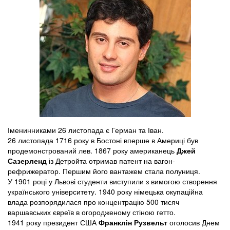
Іменинниками 26 листопада є Герман та Іван.
26 листопада 1716 року в Бостоні вперше в Америці був
продемонстрований лев. 1867 року американець
Джей
Сазерленд
із Детройта отримав патент на вагон-
рефрижератор. Першим його вантажем стала полуниця.
У 1901 році у Львові студенти виступили з вимогою створення
українського університету. 1940 року німецька окупаційна
влада розпорядилася про концентрацію 500 тисяч
варшавських євреїв в огородженому стіною гетто.
1941 року президент США
Франклін Рузвельт
оголосив Днем