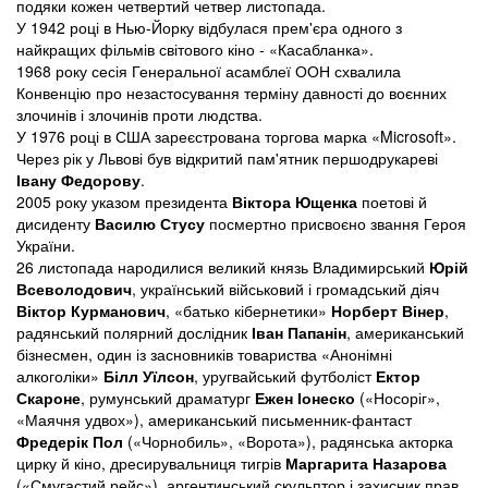
подяки кожен четвертий четвер листопада.
У 1942 році в Нью-Йорку відбулася прем'єра одного з
найкращих фільмів світового кіно - «Касабланка».
1968 року сесія Генеральної асамблеї ООН схвалила
Конвенцію про незастосування терміну давності до воєнних
злочинів і злочинів проти людства.
У 1976 році в США зареєстрована торгова марка «Microsoft».
Через рік у Львові був відкритий пам'ятник першодрукареві
Івану Федорову
.
2005 року указом президента
Віктора Ющенка
поетові й
дисиденту
Василю Стусу
посмертно присвоєно звання Героя
України.
26 листопада народилися великий князь Владимирський
Юрій
Всеволодович
, український військовий і громадський діяч
Віктор Курманович
, «батько кібернетики»
Норберт Вінер
,
радянський полярний дослідник
Іван Папанін
, американський
бізнесмен, один із засновників товариства «Анонімні
алкоголіки»
Білл Уїлсон
, уругвайський футболіст
Ектор
Скароне
, румунський драматург
Ежен Іонеско
(«Носоріг»,
«Маячня удвох»), американський письменник-фантаст
Фредерік Пол
(«Чорнобиль», «Ворота»), радянська акторка
цирку й кіно, дресирувальниця тигрів
Маргарита Назарова
(«Смугастий рейс»), аргентинський скульптор і захисник прав