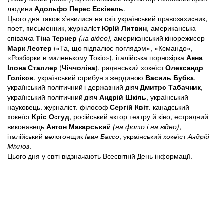
людини
Адольфо Перес Есківель
.
Цього дня також з’явилися на світ український правозахисник,
поет, письменник, журналіст
Юрій Литвин
, американська
співачка
Тіна Тернер
(на відео)
, американський кінорежисер
Марк Лестер
(«Та, що підпалює поглядом», «Командо»,
«Розборки в маленькому Токіо»), італійська порнозірка
Анна
Ілона Сталлер
(
Чіччоліна
), радянський хокеїст
Олександр
Голіков
, український стрибун з жердиною
Василь Бубка
,
український політичний і державний діяч
Дмитро Табачник
,
український політичний діяч
Андрій Шкіль
, український
науковець, журналіст, філософ
Сергій Квіт
, канадський
хокеїст
Кріс Осгуд
, російський актор театру й кіно, естрадний
виконавець
Антон Макарський
(
на фото і на відео
)
,
італійський велогонщик
Іван Бассо
, український хокеїст
Андрій
Міхнов
.
Цього дня у світі відзначають Всесвітній День інформації.