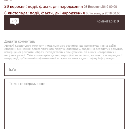
26 вересня: події, факти, дні народження
26 Вересня 2019 00:00
6 листопада: події, факти, дні народження
6 Листопада 2018 00:00
Коментарів: 0
Додати коментар:
УВАГА! Користувач www.volynnews.com має розуміти, що коментування на сайті
створені аж ніяк не для політичного піару чи антипіару, зведення особистих рахунків,
комерційної реклами, образ, безпідставних звинувачень та інших некоректних і
негідних речей. Утім коментарі – це не редакційні матеріали, не мають попередньої
модерації, суб’єктивні повідомлення і можуть містити недостовірну інформацію.