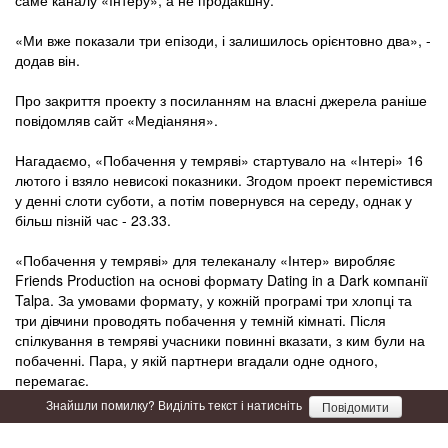
«Ми вже показали три епізоди, і залишилось орієнтовно два», -
додав він.
Про закриття проекту з посиланням на власні джерела раніше
повідомляв сайт «Медіаняня».
Нагадаємо, «Побачення у темряві» стартувало на «Інтері» 16
лютого і взяло невисокі показники. Згодом проект перемістився
у денні слоти суботи, а потім повернувся на середу, однак у
більш пізній час - 23.33.
«Побачення у темряві» для телеканалу «Інтер» виробляє
Friends Production на основі формату Dating in a Dark компанії
Talpa. За умовами формату, у кожній програмі три хлопці та
три дівчини проводять побачення у темній кімнаті. Після
спілкування в темряві учасники повинні вказати, з ким були на
побаченні. Пара, у якій партнери вгадали одне одного,
перемагає.
Знайшли помилку? Виділіть текст і натисніть
Повідомити