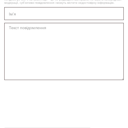
модерації, суб’єктивні повідомлення і можуть містити недостовірну інформацію.