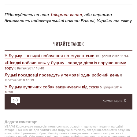
Підписуйтесь на наш
Telegram-канал
, аби першими
дізнаватись найактуальніші новини Волині, України та світу
ЧИТАЙТЕ ТАКОЖ
У Луцьку – швидкі побачення по-студентськи
15 Травня 2015 11:44
«Швидкі побачення» у Луцьку - заради діток із порушеннями
зору
5 Квітня 2017 18:40
Луцькі посадовці проведуть у темряві один робочий день
8
Жовтня 2018 15:19
У Луцьку вуличних собак вакцинували від сказу
5 Грудня 2014
16:50
Коментарів: 0
Додати коментар:
УВАГА! Користувач www.volynnews.com має розуміти, що коментування на сайті
створені аж ніяк не для політичного піару чи антипіару, зведення особистих рахунків,
комерційної реклами, образ, безпідставних звинувачень та інших некоректних і
негідних речей. Утім коментарі – це не редакційні матеріали, не мають попередньої