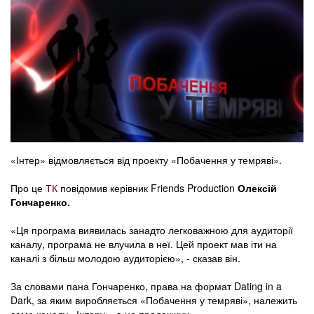
«Інтер» відмовляється від проекту «Побачення у темряві».
Про це
ТК
повідомив керівник Friends Production
Олексій
Гончаренко.
«Ця програма виявилась занадто легковажною для аудиторії
каналу, програма не влучила в неї. Цей проект мав іти на
каналі з більш молодою аудиторією», - сказав він.
За словами пана Гончаренко, права на формат Dating in a
Dark, за яким виробляється «Побачення у темряві», належить
саме каналу «Інтеру», а не продакшну.