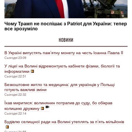
НОВИНИ
В Україні випустять пам’ятну монету на честь Іоанна Павла II
Сьогодні 23:09
У ліцеї на Волині відремонтують кабінети фізики, біології та
інформатики
Сьогодні 22:51
Безкоштовне житло та медицина: для українців у Польщі
готують важливі зміни
Сьогодні 22:32
Їхав миритися: волинянин потрапив до суду, бо обікрав
колишню дружину
Сьогодні 22:14
Будівлю селищної ради на Волині утеплять за п’ять мільйонів
Сьогодні 21:55