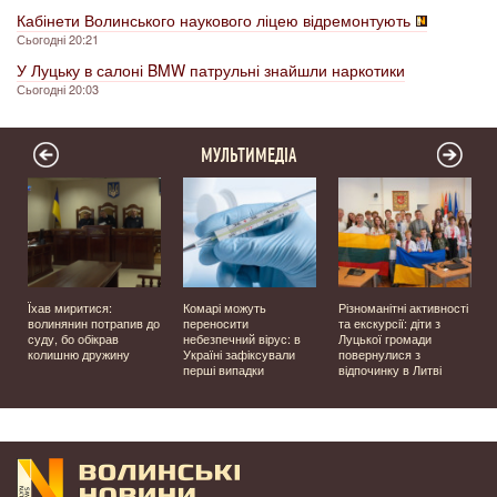
Кабінети Волинського наукового ліцею відремонтують
Сьогодні 20:21
У Луцьку в салоні BMW патрульні знайшли наркотики
Сьогодні 20:03
МУЛЬТИМЕДІА
Їхав миритися:
Комарі можуть
Різноманітні активності
волинянин потрапив до
переносити
та екскурсії: діти з
суду, бо обікрав
небезпечний вірус: в
Луцької громади
колишню дружину
Україні зафіксували
повернулися з
перші випадки
відпочинку в Литві
у