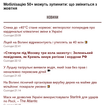
НОВИНИ
Спека до +40°C стане нормою: метеоролог попередив про
кардинальні кліматичні зміни в Україні
Сьогодні 23:09
Ліцей на Волині відремонтують і утеплять за 40 млн
Сьогодні 22:41
«Стягнули під Москву три кола захисту»: Зеленський
повідомив, як Кремль кинув регіони і кордони РФ
Сьогодні 22:12
У Луцьку патрульні виявили водія, який їхав без прав і
неналежно перевозив дітей
Сьогодні 21:43
На Волині лісничий організував вирубку дерев на майже два
мільйони: покарали умовно
Сьогодні 21:14
Маск не дозволив Україні використовувати Starlink для ударів
по Росії, – The Atlantic
Сьогодні 20:45