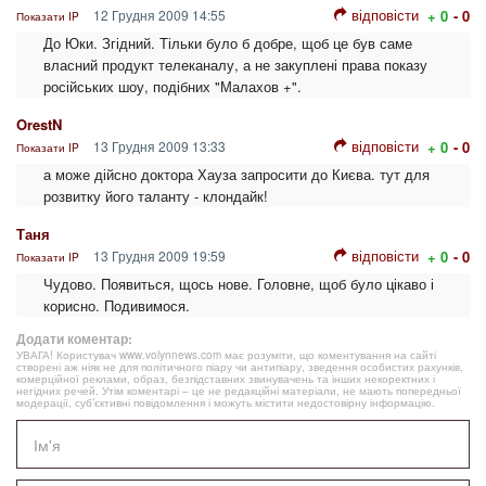
відповісти
12 Грудня 2009 14:55
+ 0
- 0
Показати IP
До Юки. Згідний. Тільки було б добре, щоб це був саме
власний продукт телеканалу, а не закуплені права показу
російських шоу, подібних "Малахов +".
OrestN
відповісти
13 Грудня 2009 13:33
+ 0
- 0
Показати IP
а може дійсно доктора Хауза запросити до Києва. тут для
розвитку його таланту - клондайк!
Таня
відповісти
13 Грудня 2009 19:59
+ 0
- 0
Показати IP
Чудово. Появиться, щось нове. Головне, щоб було цікаво і
корисно. Подивимося.
Додати коментар:
УВАГА! Користувач www.volynnews.com має розуміти, що коментування на сайті
створені аж ніяк не для політичного піару чи антипіару, зведення особистих рахунків,
комерційної реклами, образ, безпідставних звинувачень та інших некоректних і
негідних речей. Утім коментарі – це не редакційні матеріали, не мають попередньої
модерації, суб’єктивні повідомлення і можуть містити недостовірну інформацію.