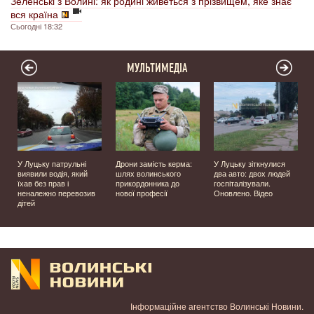
Зеленські з Волині: як родині живеться з прізвищем, яке знає
вся країна
Сьогодні 18:32
МУЛЬТИМЕДІА
У Луцьку патрульні
Дрони замість керма:
У Луцьку зіткнулися
виявили водія, який
шлях волинського
два авто: двох людей
їхав без прав і
прикордонника до
госпіталізували.
неналежно перевозив
нової професії
Оновлено. Відео
дітей
Інформаційне агентство Волинські Новини.