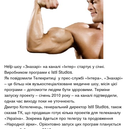
Нelp-шоу «Знахарі» на каналі «Інтер» стартує у січні.
Виробником програми є Istil Studios.
Як повідомили Телекритиці у прес-службі «Інтера», «Знахарі»
– це більш ніж вузькоспеціалізоване медичне шоу, місія цієї
програми – допомогти людям бути здоровими. Терміни
запуску проекту – січень 2010 року – на каналі підтвердили,
однак час виходу поки не уточнюють.
Дмитро Котеленець, генеральний директор Istil Studios, також
сказав ТК, що продакшн готує кілька проектів для телеканалу
«Україна». Зокрема йдеться про телегру та продовження
«Народної зірки». Орієнтовно запуск цих програм планується