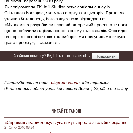
на лютий-березень 2010 року.
Як повідомляла ТК, Istil Studios готує соціальне шоу із
Світланою Колядою, яке мало стартувати цьогоріч. Проте, як
уточнив Котеленець, його запуск поки відкладається.
«Ми активно розробляли власний авторський проект, але поки
що не побачили зацікавленості в ньому телеканалів. Очевидно
на період новорічних свят та виборів, ми призупинимо випуск
цього проекту», – сказав він.
Знайшли помилку? Виділіть текст і натисніть
Повідомити
Підписуйтесь на наш
Telegram-канал
, аби першими
дізнаватись найактуальніші новини Волині, України та світу
ЧИТАЙТЕ ТАКОЖ
«Справжні лікарі» консультуватимуть просто з голубих екранів
21 Січня 2010 08:34