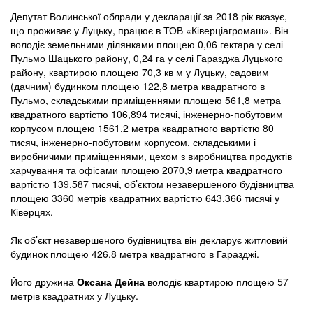
Депутат Волинської облради у декларації за 2018 рік вказує,
що проживає у Луцьку, працює в ТОВ «Ківерціагромаш». Він
володіє земельними ділянками площею 0,06 гектара у селі
Пульмо Шацького району, 0,24 га у селі Гаразджа Луцького
району, квартирою площею 70,3 кв м у Луцьку, садовим
(дачним) будинком площею 122,8 метра квадратного в
Пульмо, складськими приміщеннями площею 561,8 метра
квадратного вартістю 106,894 тисячі, інженерно-побутовим
корпусом площею 1561,2 метра квадратного вартістю 80
тисяч, інженерно-побутовим корпусом, складськими і
виробничими приміщеннями, цехом з виробництва продуктів
харчування та офісами площею 2070,9 метра квадратного
вартістю 139,587 тисячі, об’єктом незавершеного будівництва
площею 3360 метрів квадратних вартістю 643,366 тисячі у
Ківерцях.
Як об’єкт незавершеного будівництва він декларує житловий
будинок площею 426,8 метра квадратного в Гаразджі.
Його дружина
Оксана Дейна
володіє квартирою площею 57
метрів квадратних у Луцьку.