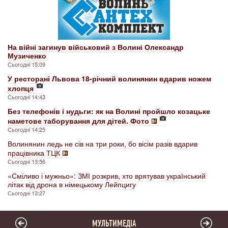
На війні загинув військовий з Волині Олександр
Музиченко
Сьогодні 15:09
У ресторані Львова 18-річний волинянин вдарив ножем
хлопця
Сьогодні 14:43
Без телефонів і нудьги: як на Волині пройшло козацьке
наметове таборування для дітей. Фото
Сьогодні 14:25
Волинянин ледь не сів на три роки, бо вісім разів вдарив
працівника ТЦК
Сьогодні 13:56
«Сміливо і мужньо»: ЗМІ розкрив, хто врятував український
літак від дрона в німецькому Лейпцигу
Сьогодні 13:27
МУЛЬТИМЕДІА