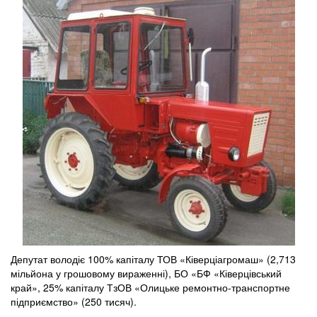
Депутат володіє 100% капіталу ТОВ «Ківерціагромаш» (2,713
мільйона у грошовому вираженні), БО «БФ «Ківерцівський
край», 25% капіталу ТзОВ «Олицьке ремонтно-транспортне
підприємство» (250 тисяч).