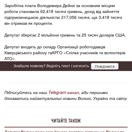
Заробітна плата Володимира Дейни за основним місцем
роботи становила 62,418 тисячі гривень, дохід від зайняття
підприємницькою діяльністю 217,056 тисячі, ще 3,418 тисячі
він отримав як проценти.
Депутат зберігає 2 мільйони гривень та 25 тисяч доларів США.
Депутат входить до складу Організації роботодавців
Ківерцівського району таКРГО «Спілка учасників та волонтерів
АТО».
Знайшли помилку? Виділіть текст і натисніть
Повідомити
Підписуйтесь на наш
Telegram-канал
, аби першими
дізнаватись найактуальніші новини Волині, України та світу
ЧИТАЙТЕ ТАКОЖ
Депутат Волиньради-мільйонер: десятки ділянок на Волині та