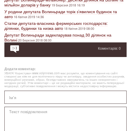
мільйон доларів у банку
19 Березня 2018 16:19
У родини депутата Волиньради торік з’явилися будинок та
авто
16 Квітня 2019 14:36
Статки депутата-власника фермерських господарств:
ділянки, будинки та низка авто
18 Квітня 2019 08:00
Депутат Волиньради задекларував понад 30 ділянок на
Волині
20 Березня 2018 08:00
Коментарів: 0
Додати коментар:
УВАГА! Користувач www.volynnews.com має розуміти, що коментування на сайті
створені аж ніяк не для політичного піару чи антипіару, зведення особистих рахунків,
комерційної реклами, образ, безпідставних звинувачень та інших некоректних і
негідних речей. Утім коментарі – це не редакційні матеріали, не мають попередньої
модерації, суб’єктивні повідомлення і можуть містити недостовірну інформацію.