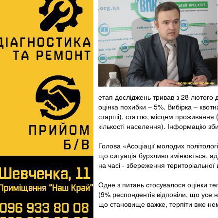
етап досліджень тривав з 28 лютого 
оцінка похибки – 5%. Вибірка – квотн
старші), статтю, місцем проживання 
кількості населення). Інформацію зб
Голова «Асоціації молодих політологі
що ситуація бурхливо змінюється, ад
на часі - збереження територіальної ц
Одне з питань стосувалося оцінки те
(9% респондентів відповіли, що усе н
що становище важке, терпіти вже нем