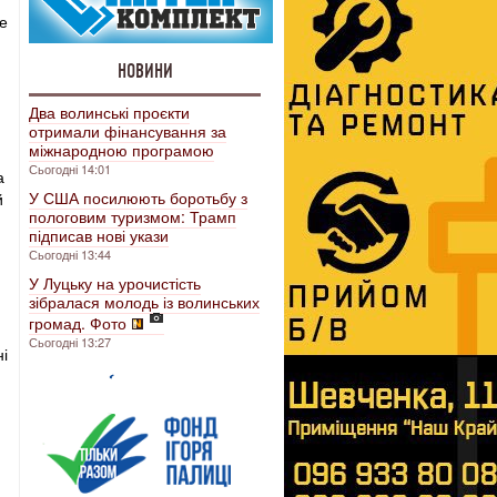
е
НОВИНИ
Два волинські проєкти
отримали фінансування за
міжнародною програмою
Сьогодні 14:01
а
У США посилюють боротьбу з
й
пологовим туризмом: Трамп
підписав нові укази
Сьогодні 13:44
У Луцьку на урочистість
зібралася молодь із волинських
громад. Фото
Сьогодні 13:27
і