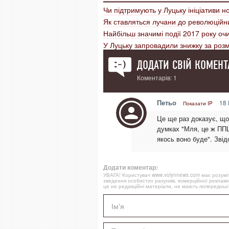
Чи підтримують у Луцьку ініціативи н
Як ставляться лучани до революційн
Найбільш значимі події 2017 року о
У Луцьку запровадили знижку за ро
ДОДАТИ СВІЙ КОМЕНТ
Коментарів: 1
Петьо
18 
Показати IP
Це ще раз доказує, що
думках "Мля, це ж ППЦ"
якось воно буде". Звід
Додати коментар:
УВАГА! Користувач www.volynnews.com має розуміти
зведення особистих рахунків, комерційної реклами
це не редакційні матеріали, не мають попередньої