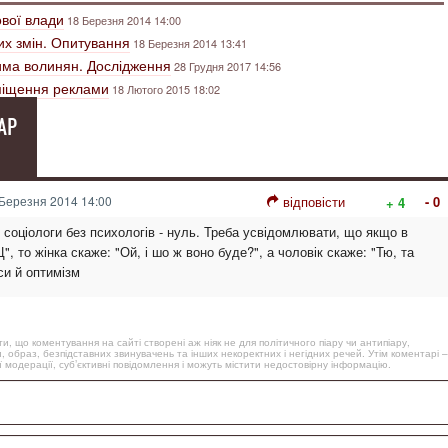
ової влади
18 Березня 2014 14:00
их змін. Опитування
18 Березня 2014 13:41
чима волинян. Дослідження
28 Грудня 2017 14:56
зміщення реклами
18 Лютого 2015 18:02
АР
Березня 2014 14:00
відповісти
- 0
+ 4
 соціологи без психологів - нуль. Треба усвідомлювати, що якщо в
, то жінка скаже: "Ой, і шо ж воно буде?", а чоловік скаже: "Тю, та
си й оптимізм
, що коментування на сайті створені аж ніяк не для політичного піару чи антипіару,
, образ, безпідставних звинувачень та інших некоректних і негідних речей. Утім коментарі –
 модерації, суб’єктивні повідомлення і можуть містити недостовірну інформацію.