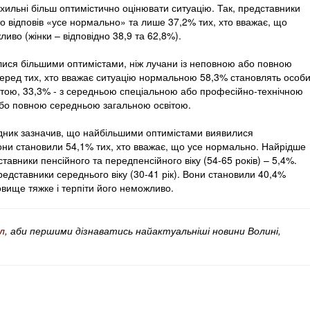
схильні більш оптимістично оцінювати ситуацію. Так, представники
то відповів «усе нормально» та лише 37,2% тих, хто вважає, що
иво (жінки – відповідно 38,9 та 62,8%).
ися більшими оптимістами, ніж лучани із неповною або повною
серед тих, хто вважає ситуацію нормальною 58,3% становлять особ
тою, 33,3% - з середньою спеціальною або професійно-технічною
або повною середньою загальною освітою.
лідник зазначив, що найбільшими оптимістами виявилися
вони становили 54,1% тих, хто вважає, що усе нормально. Найрідше
авники пенсійного та передпенсійного віку (54-65 років) – 5,4%.
дставники середнього віку (30-41 рік). Вони становили 40,4%
овище тяжке і терпіти його неможливо.
л
, аби першими дізнаватись найактуальніші новини Волині,