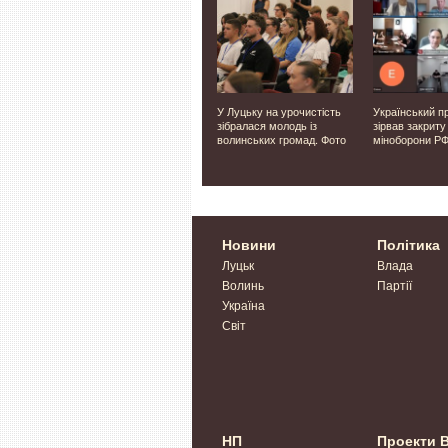
тку
У Нововолинську
У Луцьку на урочистість
Український п
знову
загорівся автобус. Відео
зібралася молодь із
зірвав закриту
волинських громад. Фото
міноборони Р
корд
Новини
Політика
Луцьк
Влада
Волинь
Партії
Україна
Світ
НП
Проекти 