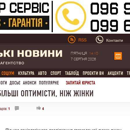
RSS
Контакти
П'ЯТНИЦЯ
14:10
7 СЕРПНЯ 2026
СОЦІУМ
КУЛЬТУРА
АВТО
СПОРТ
ТАБЛОЇД
ПРОЕКТИ ВН
АКЦЕНТИ
Т
ЛОГИ
ДОСЬЄ
АНОНСИ
ПОПУЛЯРНЕ
ЗАПИТАЙ ЮРИСТА
 БІЛЬШІ ОПТИМІСТИ, НІЖ ЖІНКИ
арів:
1
4
Під час соціологічного дослідження громадської думки лучан