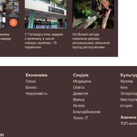
ранкер
У Таїланді учень відкрив
На Волині негода
Ворог ата
 нараду
стрілянину в школі:
повалила дерева:
Сумщину, 
Ф
семеро загиблих, 15
рятувальники звільняли
Одещину т
поранених
проїзд автошляхами
поранені
Економіка
Соціум
Культу
Гроші
Медицина
Музика
Бізнес
Освіта
Кіно
Нерухомість
Довкілля
Літерату
Вікенд
Мистецт
Релігія
Історія
Благодійництво
Анонси
Техно, IT
ТОП-ано
ВН