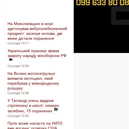
На Миколаївщині в морі
здетонував вибухонебезпечний
и
предмет: загинув чоловік, дві
жінки дістали поранення
Сьогодні 13:11
Український пранкер зірвав
закриту нараду міноборони РФ
Сьогодні 12:55
На Волині мотопатрульні
виявили мотоцикл, який
перебував у міжнародному
розшуку
Сьогодні 12:38
У Таїланді учень відкрив
стрілянину в школі: семеро
загиблих, 15 поранених
Сьогодні 12:22
Путін може напасти на НАТО
вже восени: розвідка США