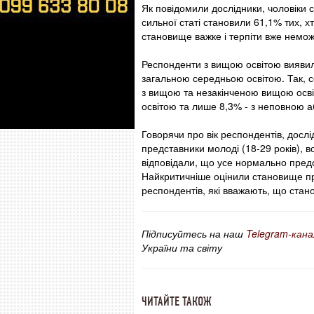
Як повідомили дослідники, чоловіки 
сильної статі становили 61,1% тих, х
становище важке і терпіти вже неможл
Респонденти з вищою освітою виявил
загальною середньою освітою. Так, 
з вищою та незакінченою вищою осві
освітою та лише 8,3% - з неповною 
Говорячи про вік респондентів, дос
представники молоді (18-29 років), 
відповідали, що усе нормально предст
Найкритичніше оцінили становище пре
респондентів, які вважають, що стан
Підписуйтесь на наш
Telegram-кана
України та світу
ЧИТАЙТЕ ТАКОЖ