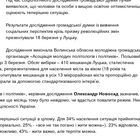
виявилося, що чоловіки та особи з вищою освітою оптимістичніш
оцінюють теперішню ситуацію.
Результати дослідження громадської думки із вивчення
соціальних перспектив крізь призму революційних змін
презентували 18 березня у Луцьку.
Дослідження виконала Волинська обласна молодіжна громадськ
організація «Асоціація молодих політологів і політиків». Польови
до 3 березня. Обсяг вибірки – 410 мешканців Луцька, статистична
а, репрезентативна для населення міста за віком (18 років та
(опитували мешканців в усіх 13 мікрорайонах міста пропорційно до
ирали за допомогою стандартизованого інтерв’ю.
в і політиків», керівник дослідження
Олександр Новосад
зазначив,
же ще місяць тому було невідомо, чи вдасться повалити режим. Нин
ілісності України.
перішньої ситуації в цілому. Для 34% населення ситуація прийнятна
ормально, 25% - «все не так погано і жити можна»), 23% відповіли,
ожливо, 43% - жити важко, але терпіти можна.