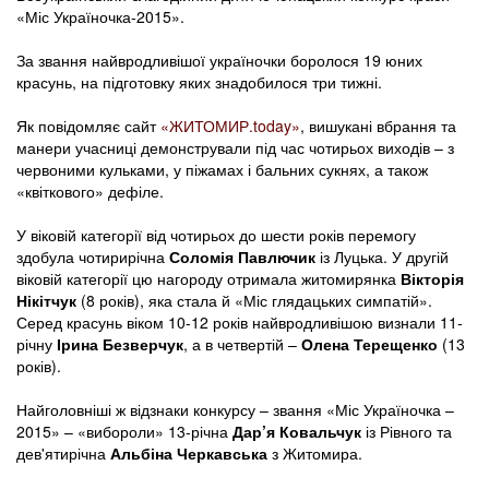
«Міс Україночка-2015».
За звання найвродливішої україночки боролося 19 юних
красунь, на підготовку яких знадобилося три тижні.
Як повідомляє сайт
«ЖИТОМИР.today»
, вишукані вбрання та
манери учасниці демонстрували під час чотирьох виходів – з
червоними кульками, у піжамах і бальних сукнях, а також
«квіткового» дефіле.
У віковій категорії від чотирьох до шести років перемогу
здобула чотирирічна
Соломія Павлючик
із Луцька. У другій
віковій категорії цю нагороду отримала житомирянка
Вікторія
Нікітчук
(8 років), яка стала й «Міс глядацьких симпатій».
Серед красунь віком 10-12 років найвродливішою визнали 11-
річну
Ірина Безверчук
, а в четвертій –
Олена Терещенко
(13
років).
Найголовніші ж відзнаки конкурсу – звання «Міс Україночка –
2015» – «вибороли» 13-річна
Дар’я Ковальчук
із Рівного та
дев'ятирічна
Альбіна Черкавська
з Житомира.