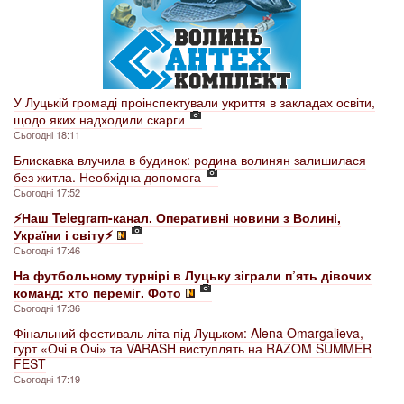
У Луцькій громаді проінспектували укриття в закладах освіти,
щодо яких надходили скарги
Сьогодні 18:11
Блискавка влучила в будинок: родина волинян залишилася
без житла. Необхідна допомога
Сьогодні 17:52
⚡️Наш Telegram-канал. Оперативні новини з Волині,
України і світу⚡️
Сьогодні 17:46
На футбольному турнірі в Луцьку зіграли п’ять дівочих
команд: хто переміг. Фото
Сьогодні 17:36
Фінальний фестиваль літа під Луцьком: Alena Omargalieva,
гурт «Очі в Очі» та VARASH виступлять на RAZOM SUMMER
FEST
Сьогодні 17:19