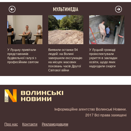
МУЛЬТИМЕДІА
У Луцьку привітали
Виявили останки 54
У Луцькій громаді
представників
людей: на Волині
проінспектували
будівельної галузі з
завершили ексгумацію
укриття в закладах
професійним святом
на місцях масових
освіти, щодо яких
поховань часів Другої
надходили скарги
Світової війни
Інформаційне агентство Волинські Новини.
2017 Всі права захищені
Про нас
Контакти
Рекламодавцям