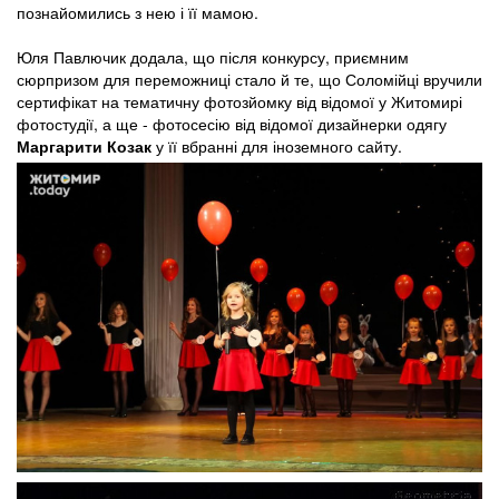
познайомились з нею і її мамою.
Юля Павлючик додала, що після конкурсу, приємним
сюрпризом для переможниці стало й те, що Соломійці вручили
сертифікат на тематичну фотозйомку від відомої у Житомирі
фотостудії, а ще - фотосесію від відомої дизайнерки одягу
Маргарити Козак
у її вбранні для іноземного сайту.