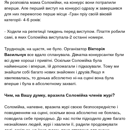
Як розповіла мама Соломійки, на конкурс вони потрапили
вперше. Але перший виступ на конкурсі одразу ж завершився
для них перемогою перше місце -Гран пріу своїй віковій
категорії- 4-6 років:
- Ходили на репетиції тиждень перед виступом. Плаття робили
самі, в яких Соломійка виступала-2 останні номери.
Труднощів, на щастя, не було. Організатор
Вікторія
Васильчук
все вдало спланувала. Дівчатка-конкурсантки були
всі дуже хороші і привітні. Оскільки Соломійка була
найменшою і вперше, їй допомагали і підказували. Тому ми
знайшли собі багато нових знайомих і друзів.Якщо я
хвилювалась, то донька абсолютно ні-на сцені вона була
вперше і була в абсолютному захваті.
Чим, на Вашу думку, вразила Соломійка членів журі?
Соломійка, напевне, вразила журі своєю безпосередністю і
поводженням на сцені, оскільки вона абсолютно не боялась,
поводила себе природньо. До нас потім підходило дуже багато
незнайомих людей, журі і хвалили її, радили продовжувати
далі, оскільки, на їхню думку, вона створена для сцени.