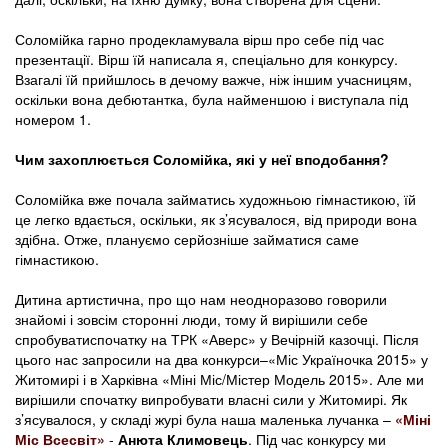
Соломійка гарно продекламувала вірш про себе під час
презентації. Вірш їй написала я, спеціально для конкурсу.
Взагалі їй прийшлось в дечому важче, ніж іншим учасницям,
оскільки вона дебютантка, була найменшою і виступала під
номером 1.
Чим захоплюється Соломійка, які у неї вподобання?
Соломійка вже почала займатись художньою гімнастикою, їй
це легко вдається, оскільки, як з’ясувалося, від природи вона
здібна. Отже, плануємо серйозніше займатися саме
гімнастикою.
Дитина артистична, про що нам неодноразово говорили
знайомі і зовсім сторонні люди, тому й вирішили себе
спробуватиспочатку на ТРК «Аверс» у Вечірній казочці. Після
цього нас запросили на два конкурси–«Міс Україночка 2015» у
Житомирі і в Харківна «Міні Міс/Містер Модель 2015». Але ми
вирішили спочатку випробувати власні сили у Житомирі. Як
з’ясувалося, у складі журі була наша маленька лучанка –
«Міні
Міс Всесвіт»
-
Анюта Климовець
. Під час конкурсу ми