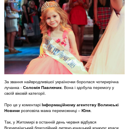
За звання найвродливішої україночки боролася чотирирічна
лучанка -
Соломія Павлючик
. Вона і здобула перемогу у
своїй віковій категорії.
Про це у коментарі
Інформаційному агентству Волинські
Новини
розповіла мама переможниці –
Юля
.
Так, у Житомирі в останній день червня відбувся
Всеукраїнський благодійний дитячо-юнацький конкурс краси