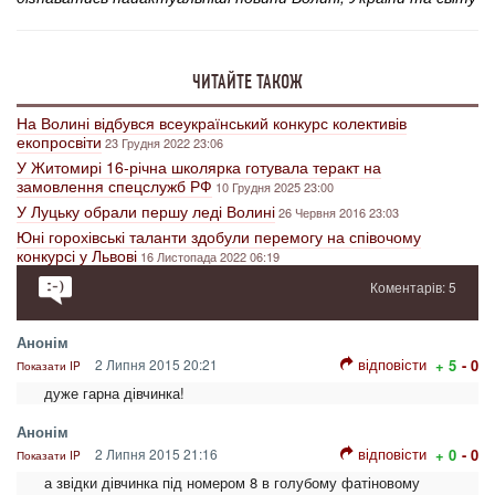
ЧИТАЙТЕ ТАКОЖ
На Волині відбувся всеукраїнський конкурс колективів
екопросвіти
23 Грудня 2022 23:06
У Житомирі 16-річна школярка готувала теракт на
замовлення спецслужб РФ
10 Грудня 2025 23:00
У Луцьку обрали першу леді Волині
26 Червня 2016 23:03
Юні горохівські таланти здобули перемогу на співочому
конкурсі у Львові
16 Листопада 2022 06:19
Коментарів: 5
Анонім
відповісти
2 Липня 2015 20:21
+ 5
- 0
Показати IP
дуже гарна дівчинка!
Анонім
відповісти
2 Липня 2015 21:16
+ 0
- 0
Показати IP
а звідки дівчинка під номером 8 в голубому фатіновому