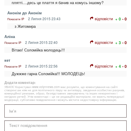
плятті....десь це плаття я бачив на комусь іншому?
Анонім до Анонім
відповісти
2 Липня 2015 23:43
+ 0
- 0
Показати IP
з Житомира
Аліна
відповісти
2 Липня 2015 22:40
+ 3
- 0
Показати IP
Вітаю! Соломійка молодець!!!
кет
відповісти
2 Липня 2015 22:56
+ 4
- 0
Показати IP
Дужжже гарна Соломійка!!! МОЛОДЕЦЬ!
Додати коментар:
УВАГА! Користувач www.volynnews.com має розуміти, що коментування на сайті
створені аж ніяк не для політичного піару чи антипіару, зведення особистих рахунків,
комерційної реклами, образ, безпідставних звинувачень та інших некоректних і
негідних речей. Утім коментарі – це не редакційні матеріали, не мають попередньої
модерації, суб’єктивні повідомлення і можуть містити недостовірну інформацію.