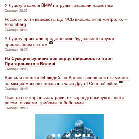
У Луцьку в салоні BMW патрульні знайшли наркотики
Сьогодні 20:03
Російські еліти вважають, що ФСБ вийшла з-під контролю, –
Bloomberg
Сьогодні 19:44
У Луцьку привітали представників будівельної галузі з
професійним святом
Сьогодні 19:25
На Сумщині зупинилося серце військового Ігоря
Пригарського з Волині
Сьогодні 19:06
Виявили останки 54 людей: на Волині завершили ексгумацію
на місцях масових поховань часів Другої Світової війни
Сьогодні 18:48
Пісні та вегетаріанські страви, які справді насичують: ідеї з
рисом, овочами, грибами та бобовими
Сьогодні 18:29