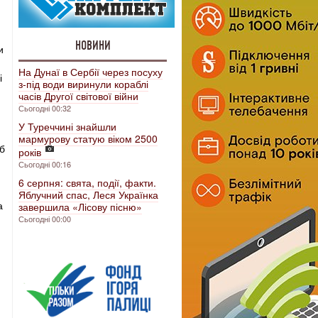
НОВИНИ
и
На Дунаї в Сербії через посуху
і
з-під води виринули кораблі
часів Другої світової війни
Сьогодні 00:32
У Туреччині знайшли
мармурову статую віком 2500
б
років
Сьогодні 00:16
6 серпня: свята, події, факти.
Яблучний спас, Леся Українка
а
завершила «Лісову пісню»
Сьогодні 00:00