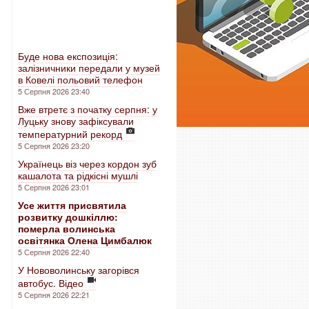
Буде нова експозиція:
залізничники передали у музей
в Ковелі польовий телефон
5 Серпня 2026 23:40
Вже втретє з початку серпня: у
Луцьку знову зафіксували
температурний рекорд
5 Серпня 2026 23:20
Українець віз через кордон зуб
кашалота та рідкісні мушлі
5 Серпня 2026 23:01
Усе життя присвятила
розвитку дошкіллю:
померла волинська
освітянка Олена Цимбалюк
5 Серпня 2026 22:40
У Нововолинську загорівся
автобус. Відео
5 Серпня 2026 22:21