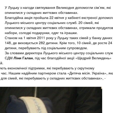
У Луцьку з нагоди святкування Великодня допомогли сім’ям, які
опинилися у складних життєвих обставинах.
Благодійна акція пройшла 22 квітня у кабінеті екстреної допомог
Луцького міського центру соціальних служб. 20 сімей, які
опинилися у складних життєвих обставинах, отримали продуктов
набори, солодкі подарунки, одяг та іграшки.
Станом на 1 квітня 2011 року у Луцьку таких сімей у банку даних
148, де виховується 282 дитини. Крім того, 10 сімей, де росте 24
дитини, перебувають під соціальним супроводом.
За словами директора Луцького міського центру соціальних служ
СДМ
Ліни Галан
, під час благодійної акції «Щедрий Великдень»
й.
ують економічної підтримки, які перебувають у скрутному
 час. Нашим надійним партнером стала «Дитяча місія. Україна», як
 для сімей, які перебувають у складних життєвих обставинах», -