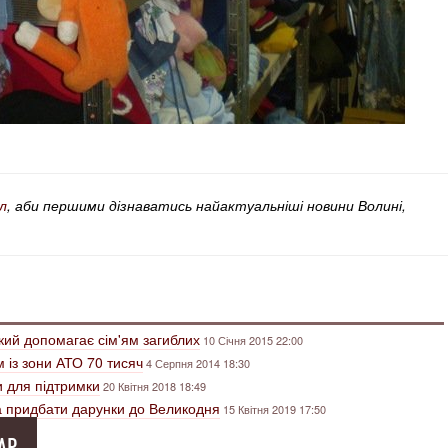
л
, аби першими дізнаватись найактуальніші новини Волині,
кий допомагає сім'ям загиблих
10 Січня 2015 22:00
 із зони АТО 70 тисяч
4 Серпня 2014 18:30
и для підтримки
20 Квітня 2018 18:49
на придбати дарунки до Великодня
15 Квітня 2019 17:50
АР