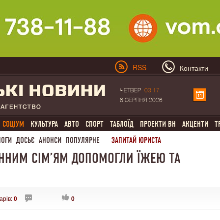
RSS
Контакти
ЧЕТВЕР
03:17
6 СЕРПНЯ 2026
СОЦІУМ
КУЛЬТУРА
АВТО
СПОРТ
ТАБЛОЇД
ПРОЕКТИ ВН
АКЦЕНТИ
Т
ЛОГИ
ДОСЬЄ
АНОНСИ
ПОПУЛЯРНЕ
ЗАПИТАЙ ЮРИСТА
ННИМ СІМ’ЯМ ДОПОМОГЛИ ЇЖЕЮ ТА
арів:
0
0