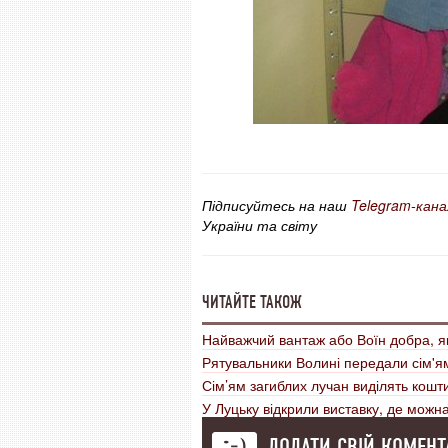
Підписуйтесь на наш
Telegram-кана
України та світу
ЧИТАЙТЕ ТАКОЖ
Найважчий вантаж або Воїн добра, я
Рятувальники Волині передали сім'ям
Сім’ям загиблих лучан виділять кошт
У Луцьку відкрили виставку, де мож
ДОДАТИ СВІЙ КОМЕНТ