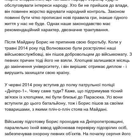
обслуговувати інтереси народу. Хто би не прийшов до влади,
він повинен жорстко відчувати народний контроль. Законом
повинні бути чітко прописані нові правила гри, інакше гідного
життя у нас не буде. Однак наше законодавство має
рекомендаційний характер, двозначне трактування.
Після Майдану Борис не припинив свою боротьбу. Коли у
травні 2014 року під Волновахою були розстріляні наші
військовослужбовці, він пішов добровольцем до військкомату. З
певних причин тоді його не взяли. Хлопцеві залишився місяць
до закінчення університету, і він вирішив: отримає диплом - і
вирушить захищати свою країну.
У червні 2014 року вступив до полку патрульної поліції
«Дніпро-1». Чому саме туди? Каже, що підтримував тісний
зв‘язок із хлопцями, які були близькі до Парасюка. Усі вони
вступили до цього батальйону, тож і Борис пішов за своїми
товаришами, з якими пліч-о-пліч стояв на Майдані.
Військову підготовку Борис проходив на Дніпропетровщині,
паралельно їхній взвод здійснював перевірку підо­зрілих осіб,
забезпечував охорону певних об’єктів. На початку серпня його