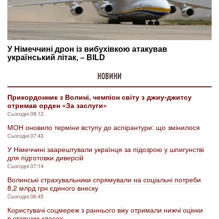
НОВИНИ
Прикордонник з Волині, чемпіон світу з джиу-джитсу
отримав орден «За заслуги»
Сьогодні 08:12
МОН оновило терміни вступу до аспірантури: що змінилося
Сьогодні 07:43
У Німеччині заарештували українця за підозрою у шпигунстві
для підготовки диверсій
Сьогодні 07:14
Волинські страхувальники спрямували на соціальні потреби
8,2 млрд грн єдиного внеску
Сьогодні 06:45
Користувачі соцмереж з раннього віку отримали нижчі оцінки
в старших класах