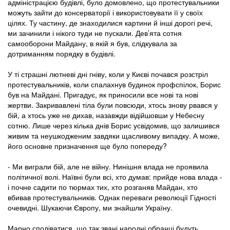
адміністрацією будівлі, було домовлено, що протестувальники
можуть зайти до консерваторії і використовувати її у своїх
цілях. Ту частину, де знаходилися картини й інші дорогі речі,
ми зачинили і нікого туди не пускали. Дев’ята сотня
самооборони Майдану, в якій я був, слідкувала за
дотриманням порядку в будівлі.
У ті страшні лютневі дні гніву, коли у Києві почався розстріл
протестувальників, коли спалахнув будинок профспілок, Борис
був на Майдані. Пригадує, як приносили все нові та нові
жертви. Закривавлені тіла були повсюди, хтось знову рвався у
бій, а хтось уже не дихав, назавжди відійшовши у Небесну
сотню. Лише через кілька днів Борис усвідомив, що залишився
живим та неушкодженим завдяки щасливому випадку. А може,
його основне призначення ще було попереду?
- Ми виграли бій, але не війну. Нинішня влада не проявила
політичної волі. Наївні були всі, хто думав: прийде нова влада -
і почне садити по тюрмах тих, хто розганяв Майдан, хто
вбивав протестувальників. Однак переваги революції Гідності
очевидні. Шукаючи Європу, ми знайшли Україну.
Марно сподіватися, що так звані народні обранці будуть