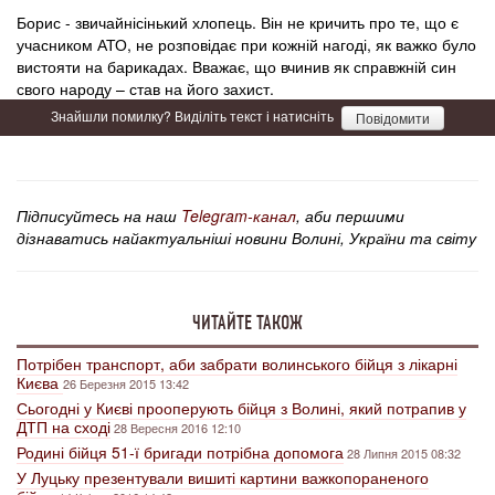
Борис - звичайнісінький хлопець. Він не кричить про те, що є
учасником АТО, не розповідає при кожній нагоді, як важко було
вистояти на барикадах. Вважає, що вчинив як справжній син
свого народу – став на його захист.
Знайшли помилку? Виділіть текст і натисніть
Повідомити
Підписуйтесь на наш
Telegram-канал
, аби першими
дізнаватись найактуальніші новини Волині, України та світу
ЧИТАЙТЕ ТАКОЖ
Потрібен транспорт, аби забрати волинського бійця з лікарні
Києва
26 Березня 2015 13:42
Сьогодні у Києві прооперують бійця з Волині, який потрапив у
ДТП на сході
28 Вересня 2016 12:10
Родині бійця 51-ї бригади потрібна допомога
28 Липня 2015 08:32
У Луцьку презентували вишиті картини важкопораненого