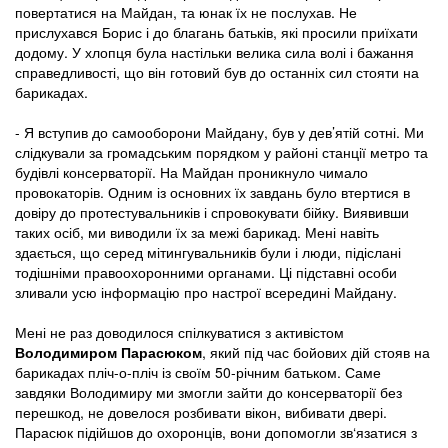
повертатися на Майдан, та юнак їх не послухав. Не
прислухався Борис і до благань батьків, які просили приїхати
додому. У хлопця була настільки велика сила волі і бажання
справедливості, що він готовий був до останніх сил стояти на
барикадах.
- Я вступив до самооборони Майдану, був у дев’ятій сотні. Ми
слідкували за громадським порядком у районі станції метро та
будівлі консерваторії. На Майдан проникнуло чимало
провокаторів. Одним із основних їх завдань було втертися в
довіру до протестувальників і спровокувати бійку. Виявивши
таких осіб, ми виводили їх за межі барикад. Мені навіть
здається, що серед мітингувальників були і люди, підіслані
тодішніми правоохоронними органами. Ці підставні особи
зливали усю інформацію про настрої всередині Майдану.
Мені не раз доводилося спілкуватися з активістом
Володимиром Парасюком
, який під час бойових дій стояв на
барикадах пліч-о-пліч із своїм 50-річним батьком. Саме
завдяки Володимиру ми змогли зайти до консерваторії без
перешкод, не довелося розбивати вікон, вибивати двері.
Парасюк підійшов до охоронців, вони допомогли зв‘язатися з