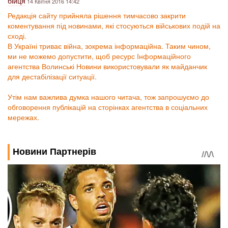
бійця
14 Квітня 2016 14:42
Редакція сайту прийняла рішення тимчасово закрити
коментування під новинами, які стосуються військових подій на
сході.
В Україні триває війна, зокрема інформаційна. Таким чином,
ми не можемо допустити, щоб ресурс Інформаційного
агентства Волинські Новини використовували як майданчик
для дестабілізації ситуації.
Утім нам важлива думка нашого читача, тож запрошуємо до
обговорення публікацій на сторінках агентства в соціальних
мережах.