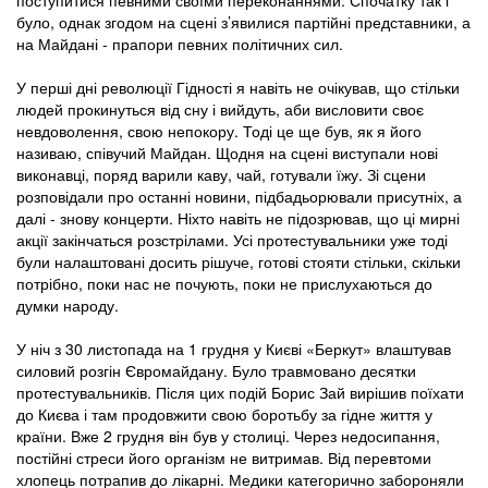
було, однак згодом на сцені з’явилися партійні представники, а
на Майдані - прапори певних політичних сил.
У перші дні революції Гідності я навіть не очікував, що стільки
людей прокинуться від сну і вийдуть, аби висловити своє
невдоволення, свою непокору. Тоді це ще був, як я його
називаю, співучий Майдан. Щодня на сцені виступали нові
виконавці, поряд варили каву, чай, готували їжу. Зі сцени
розповідали про останні новини, підбадьорювали присутніх, а
далі - знову концерти. Ніхто навіть не підозрював, що ці мирні
акції закінчаться розстрілами. Усі протестувальники уже тоді
були налаштовані досить рішуче, готові стояти стільки, скільки
потрібно, поки нас не почують, поки не прислухаються до
думки народу.
У ніч з 30 листопада на 1 грудня у Києві «Беркут» влаштував
силовий розгін Євромайдану. Було травмовано десятки
протестувальників. Після цих подій Борис Зай вирішив поїхати
до Києва і там продовжити свою боротьбу за гідне життя у
країни. Вже 2 грудня він був у столиці. Через недосипання,
постійні стреси його організм не витримав. Від перевтоми
хлопець потрапив до лікарні. Медики категорично забороняли