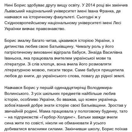
Нині Борис здобуває другу вищу освіту. У 2014 році він закінчив
Львівський національний університет імені Івана Франка, де
навчався на історичному факультеті. Сьогодні ж у
Східноєвропейському національному університеті імені Лесі
Українки вивчає правознавство.
Борис змалку багато читав, цікавився історією України, з
дитинства любив свою Батьківщину. Чималу роль у його
патріотичному вихованні відіграла бабуся, Зінаїда Василівна
Іваньоха, яка працювала вчителем української мови та
літератури. Зі слів хлопця, вона вчила його розмовляти
літературною мовою, писати твори. Саме бабуся прищепила
любов до книги, до українського слова, повагу до рідної землі.
Навчався Борис у першій одинадцятирічці Володимира-
Волинського. З усіх шкільних предметів найбільше любив
історію, особливо України, бо вважав, що кожен українець
зобов’язаний добре знати історію своєї Батьківщини. Зростав у
звичайній родині. Мама працювала у пологовому будинку, тато
– на підприємстві «Гербор-Холдинг». Батьки завжди вчили
сина жити по совісті, ніколи не обманювати й усього
добиватися власними силами. Закінчивши школу, Борис поїхав