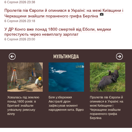
6 Серпня 2026 23:38
Пролетів пів Європи й опинився в Україні: на межі Київщини і
Черкащини знайшли пораненого грифа Берліна
6 Серпня 2026 23:18
У ДР Конго вже понад 1800 смертей від Еболи, медики
протестують через невиплату зарплат
6 Серпня 2026 23:00
МУЛЬТИМЕДІА
Ховалась під землею
Біля узбережжя
Пролетів пів Європи й
о
понад 1600 років: в
Австралії дрон
опинився в Україні: на
Британії знайшли
зафіксував момент
межі Київщини і
унікальну римську
народження кита. Відео
Черкащини знайшли
віллу
пораненого грифа
Берліна