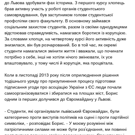
до Львова здобувати фах історика. З першого курсу хлопець
брав активну участь у роботі органів студентського
самоврядування, був заступником голови студентської
профспілки свого факультету. В основному займався
соціальним захистом студентів, разом із своїми однодумцями
відстоював справедливість, намагався боротися із корупцією.
За словами хлопця, на четвертому курсі його активність дуже
знизилася, він був розчарований. Бо в той час, як окремі
студенти намагалися змінити життя і вважали, що починати
потрібно з себе, інші не хотіли нічого змінювати, їх усе
влаштовувало, у тому числі й корупція, яка процвітала.
Коли в листопаді 2013 року після оприлюднення рішення
тодішнього уряду про призупинення процесу підготовки
підписання угоди про асоціацію України з ЄС люди почали
самоорганізовуватися і збиратися на площах міст, Борис
одним із перших долучився до Євромайдану у Львові.
- Студенти, які організували львівський Євромайдан, були
категорично проти виступів політиків на сцені і проти партійної
символіки, - розповідає Борис. - У моєму розумінні між
патріотичними силами не може бути роз’єднання, ми повинні
поступитися певними своїми переконаннями. Спочатку так і