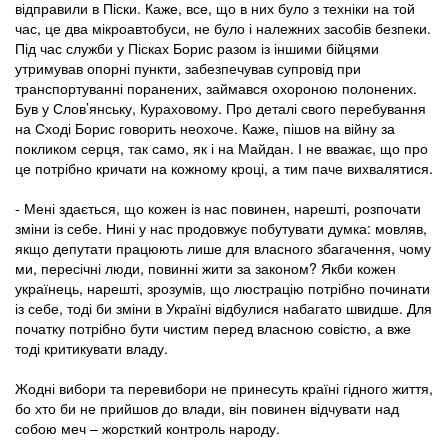
відправили в Піски. Каже, все, що в них було з техніки на той
час, це два мікроавтобуси, не було і належних засобів безпеки.
Під час служби у Пісках Борис разом із іншими бійцями
утримував опорні пункти, забезпечував супровід при
транспортуванні поранених, займався охороною полонених.
Був у Слов’янську, Кураховому. Про деталі свого перебування
на Сході Борис говорить неохоче. Каже, пішов на війну за
покликом серця, так само, як і на Майдан. І не вважає, що про
це потрібно кричати на кожному кроці, а тим паче вихвалятися.
- Мені здається, що кожен із нас повинен, нарешті, розпочати
зміни із себе. Нині у нас продовжує побутувати думка: мовляв,
якщо депутати працюють лише для власного збагачення, чому
ми, пересічні люди, повинні жити за законом? Якби кожен
українець, нарешті, зрозумів, що люстрацію потрібно починати
із себе, тоді би зміни в Україні відбулися набагато швидше. Для
початку потрібно бути чистим перед власною совістю, а вже
тоді критикувати владу.
Жодні вибори та перевибори не принесуть країні гідного життя,
бо хто би не при­йшов до влади, він повинен відчувати над
собою меч – жорсткий контроль народу.