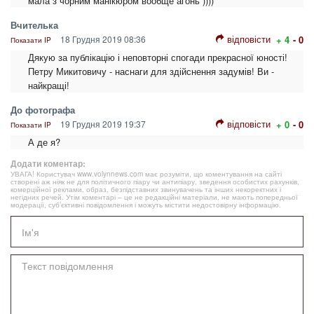
мала з чорним манiкюром вообще агонь ))))
Вчителька
відповісти
18 Грудня 2019 08:36
+ 4
- 0
Показати IP
Дякую за публікацію і неповторні спогади прекрасної юності!
Петру Микитовичу - наснаги для здійснення задумів! Ви -
найкращі!
До фотографа
відповісти
19 Грудня 2019 19:37
+ 0
- 0
Показати IP
А де я?
Додати коментар:
УВАГА! Користувач www.volynnews.com має розуміти, що коментування на сайті
створені аж ніяк не для політичного піару чи антипіару, зведення особистих рахунків,
комерційної реклами, образ, безпідставних звинувачень та інших некоректних і
негідних речей. Утім коментарі – це не редакційні матеріали, не мають попередньої
модерації, суб’єктивні повідомлення і можуть містити недостовірну інформацію.