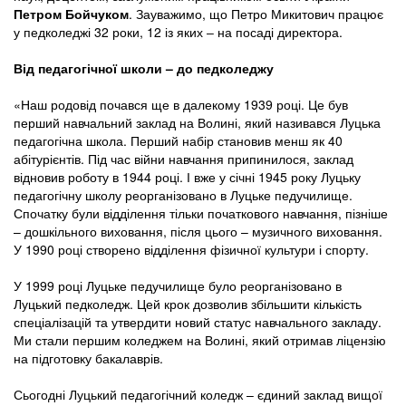
Петром Бойчуком
. Зауважимо, що Петро Микитович працює
у педколеджі 32 роки, 12 із яких ‒ на посаді директора.
Від педагогічної школи – до педколеджу
«Наш родовід почався ще в далекому 1939 році. Це був
перший навчальний заклад на Волині, який називався Луцька
педагогічна школа. Перший набір становив менш як 40
абітурієнтів. Під час війни навчання припинилося, заклад
відновив роботу в 1944 році. І вже у січні 1945 року Луцьку
педагогічну школу реорганізовано в Луцьке педучилище.
Спочатку були відділення тільки початкового навчання, пізніше
– дошкільного виховання, після цього – музичного виховання.
У 1990 році створено відділення фізичної культури і спорту.
У 1999 році Луцьке педучилище було реорганізовано в
Луцький педколедж. Цей крок дозволив збільшити кількість
спеціалізацій та утвердити новий статус навчального закладу.
Ми стали першим коледжем на Волині, який отримав ліцензію
на підготовку бакалаврів.
Сьогодні Луцький педагогічний коледж – єдиний заклад вищої