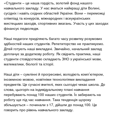
«Студенти – це наша гордість, золотий фонд нашого
навчального закладу. У нас вчаться найкращі діти Волині,
сусідніх і навіть східних областей України. Вони ‒ переможці
олімпіад та конкурсів, міжнародних і всеукраїнських
мистецьких заходів, спортивних змагань. Участь у цих заходах
фінансує педколедж.
Наші педагоги приділяють багато часу розвитку розумових
здібностей наших студентів. Репетиторство не практикуємо.
Дітей готують наші викладачі. Звичайно, начальний заклад
доплачує за додаткову роботу. Як свідчить практика, наші
студенти стовідсотково складають ЗНО з української мови,
математики, біології та історії.
Наші діти ‒ сумлінні й прогресивні, володіють комп’ютером,
іноземною мовою, новітніми технологіями викладання
предметів. Це сучасні вчителі, яких сьогодні чекає школа. До
слова, цьогоріч на індивідуальному плані навчання
перебувають понад 100 наших студентів. Їх забирають на
роботу ще під час навчання. Така тенденція щороку
збільшується ‒ починали з 17, дійшли до понад 100. Це
говорить про рівень навчального закладу.