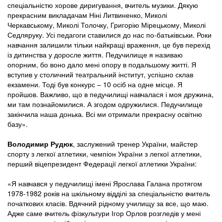
спеціальністю хорове диригування, вчитель музики. Дякую
прекрасним викладачам Ніні Литвиненко, Миколі
Черкавському, Миколі Толочку, Григорію Мірецькому, Миколі
Седляруку. Усі педагоги ставилися до нас по-батьківськи. Роки
навчання залишили тільки найкращі враження, це був перехід
із дитинства у доросле життя. Педучилище я називаю
опорним, бо воно дало мені опору в подальшому житті. Я
вступив у столичний театральний інститут, успішно склав
екзамени. Тоді був конкурс ‒ 10 осіб на одне місце. Я
пройшов. Важливо, що в педучилищі навчалася і моя дружина,
ми там познайомилися. А згодом одружилися. Педучилище
закінчила наша донька. Всі ми отримали прекрасну освітню
базу».
Володимир Рудюк
, заслужений тренер України, майстер
спорту з легкої атлетики, чемпіон України з легкої атлетики,
перший віцепрезидент Федерації легкої атлетики України:
«Я навчався у педучилищі імені Ярослава Галана протягом
1978-1982 років на шкільному відділі за спеціальністю вчитель
початкових класів. Вдячний рідному училищу за все, що маю.
Адже саме вчитель фізкультури Ігор Орлов розгледів у мені