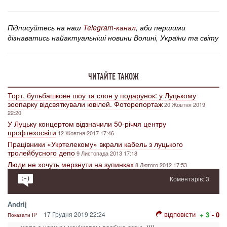
Підписуйтесь на наш
Telegram-канал
, аби першими
дізнаватись найактуальніші новини Волині, України та світу
ЧИТАЙТЕ ТАКОЖ
Торт, бульбашкове шоу та слон у подарунок: у Луцькому
зоопарку відсвяткували ювілей. Фоторепортаж
20 Жовтня 2019
22:20
У Луцьку концертом відзначили 50-річчя центру
профтехосвіти
12 Жовтня 2017 17:46
Працівники «Укртелекому» вкрали кабель з луцького
тролейбусного депо
9 Листопада 2013 17:18
Люди не хочуть мерзнути на зупинках
8 Лютого 2012 17:53
Коментарів: 3
Аndrij
відповісти
17 Грудня 2019 22:24
+ 3
- 0
Показати IP