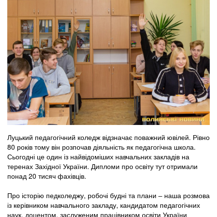
Луцький педагогічний коледж відзначає поважний ювілей. Рівно
80 років тому він розпочав діяльність як педагогічна школа.
Сьогодні це один із найвідоміших навчальних закладів на
теренах Західної України. Дипломи про освіту тут отримали
понад 20 тисяч фахівців.
Про історію педколеджу, робочі будні та плани ‒ наша розмова
із керівником навчального закладу, кандидатом педагогічних
наук, доцентом, заслуженим працівником освіти України