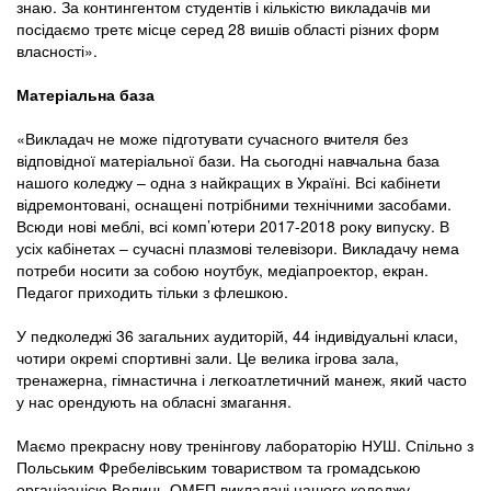
знаю. За контингентом студентів і кількістю викладачів ми
посідаємо третє місце серед 28 вишів області різних форм
власності».
Матеріальна база
«Викладач не може підготувати сучасного вчителя без
відповідної матеріальної бази. На сьогодні навчальна база
нашого коледжу – одна з найкращих в Україні. Всі кабінети
відремонтовані, оснащені потрібними технічними засобами.
Всюди нові меблі, всі комп’ютери 2017-2018 року випуску. В
усіх кабінетах ‒ сучасні плазмові телевізори. Викладачу нема
потреби носити за собою ноутбук, медіапроектор, екран.
Педагог приходить тільки з флешкою.
У педколеджі 36 загальних аудиторій, 44 індивідуальні класи,
чотири окремі спортивні зали. Це велика ігрова зала,
тренажерна, гімнастична і легкоатлетичний манеж, який часто
у нас орендують на обласні змагання.
Маємо прекрасну нову тренінгову лабораторію НУШ. Спільно з
Польським Фребелівським товариством та громадською
організацією Волинь-ОМЕП викладачі нашого коледжу