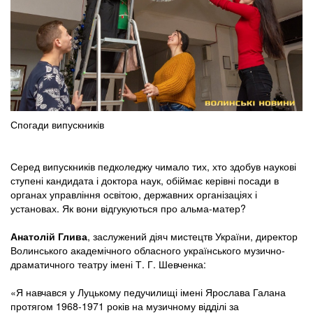
Спогади випускників
Серед випускників педколеджу чимало тих, хто здобув наукові
ступені кандидата і доктора наук, обіймає керівні посади в
органах управління освітою, державних організаціях і
установах. Як вони відгукуються про альма-матер?
Анатолій Глива
, заслужений діяч мистецтв України, директор
Волинського академічного обласного українського музично-
драматичного театру імені Т. Г. Шевченка:
«Я навчався у Луцькому педучилищі імені Ярослава Галана
протягом 1968-1971 років на музичному відділі за