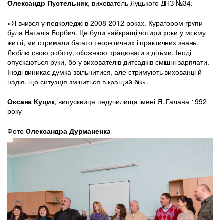
Олександр Пустельник
, вихователь Луцького ДНЗ №34:
«Я вчився у педколеджі в 2008-2012 роках. Куратором групи
була Наталія Борбич. Це були найкращі чотири роки у моєму
житті, ми отримали багато теоретичних і практичних знань.
Люблю свою роботу, обожнюю працювати з дітьми. Іноді
опускаються руки, бо у вихователів дитсадків смішні зарплати.
Іноді виникає думка звільнитися, але стримують вихованці й
надія, що ситуація зміниться в кращий бік».
Оксана Куцик
, випускниця педучилища імені Я. Галана 1992
року
Фото
Олександра Дурманенка