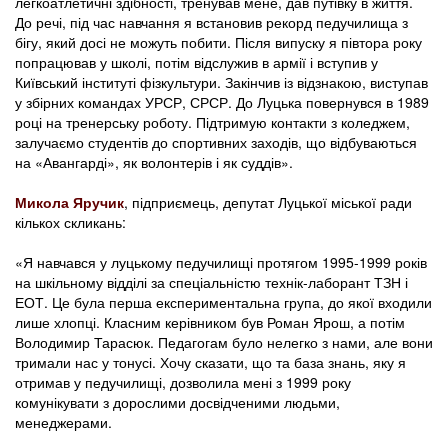
легкоатлетичні здібності, тренував мене, дав путівку в життя.
До речі, під час навчання я встановив рекорд педучилища з
бігу, який досі не можуть побити. Після випуску я півтора року
попрацював у школі, потім відслужив в армії і вступив у
Київський інституті фізкультури. Закінчив із відзнакою, виступав
у збірних командах УРСР, СРСР. До Луцька повернувся в 1989
році на тренерську роботу. Підтримую контакти з коледжем,
залучаємо студентів до спортивних заходів, що відбуваються
на «Авангарді», як волонтерів і як суддів».
Микола Яручик
, підприємець, депутат Луцької міської ради
кількох скликань:
«Я навчався у луцькому педучилищі протягом 1995-1999 років
на шкільному відділі за спеціальністю технік-лаборант ТЗН і
ЕОТ. Це була перша експериментальна група, до якої входили
лише хлопці. Класним керівником був Роман Ярош, а потім
Володимир Тарасюк. Педагогам було нелегко з нами, але вони
тримали нас у тонусі. Хочу сказати, що та база знань, яку я
отримав у педучилищі, дозволила мені з 1999 року
комунікувати з дорослими досвідченими людьми,
менеджерами.