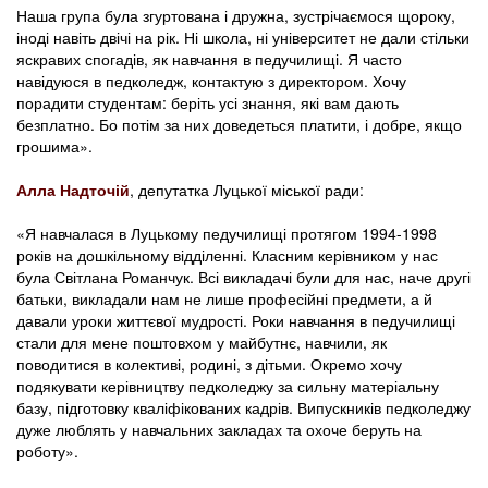
Наша група була згуртована і дружна, зустрічаємося щороку,
іноді навіть двічі на рік. Ні школа, ні університет не дали стільки
яскравих спогадів, як навчання в педучилищі. Я часто
навідуюся в педколедж, контактую з директором. Хочу
порадити студентам: беріть усі знання, які вам дають
безплатно. Бо потім за них доведеться платити, і добре, якщо
грошима».
Алла Надточій
, депутатка Луцької міської ради:
«Я навчалася в Луцькому педучилищі протягом 1994-1998
років на дошкільному відділенні. Класним керівником у нас
була Світлана Романчук. Всі викладачі були для нас, наче другі
батьки, викладали нам не лише професійні предмети, а й
давали уроки життєвої мудрості. Роки навчання в педучилищі
стали для мене поштовхом у майбутнє, навчили, як
поводитися в колективі, родині, з дітьми. Окремо хочу
подякувати керівництву педколеджу за сильну матеріальну
базу, підготовку кваліфікованих кадрів. Випускників педколеджу
дуже люблять у навчальних закладах та охоче беруть на
роботу».