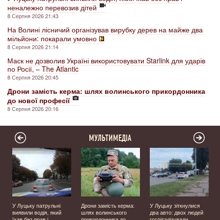
неналежно перевозив дітей
8 Серпня 2026 21:43
На Волині лісничий організував вирубку дерев на майже два
мільйони: покарали умовно
8 Серпня 2026 21:14
Маск не дозволив Україні використовувати Starlink для ударів
по Росії, – The Atlantic
8 Серпня 2026 20:45
Дрони замість керма: шлях волинського прикордонника
до нової професії
8 Серпня 2026 20:16
МУЛЬТИМЕДІА
У Луцьку патрульні
Дрони замість керма:
У Луцьку зіткнулися
виявили водія, який
шлях волинського
два авто: двох людей
їхав без прав і
прикордонника до
госпіталізували.