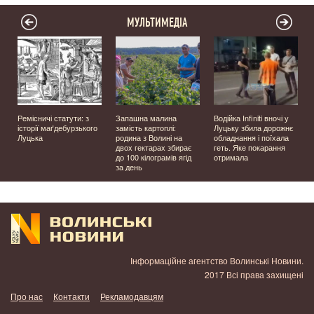
МУЛЬТИМЕДІА
Ремісничі статути: з
Запашна малина
Водійка Infiniti вночі у
історії маґдебурзького
замість картоплі:
Луцьку збила дорожнє
Луцька
родина з Волині на
обладнання і поїхала
двох гектарах збирає
геть. Яке покарання
до 100 кілограмів ягід
отримала
за день
Інформаційне агентство Волинські Новини.
2017 Всі права захищені
Про нас
Контакти
Рекламодавцям