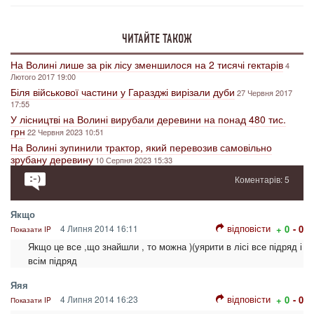
ЧИТАЙТЕ ТАКОЖ
На Волині лише за рік лісу зменшилося на 2 тисячі гектарів
4
Лютого 2017 19:00
Біля військової частини у Гаразджі вирізали дуби
27 Червня 2017
17:55
У лісництві на Волині вирубали деревини на понад 480 тис.
грн
22 Червня 2023 10:51
На Волині зупинили трактор, який перевозив самовільно
зрубану деревину
10 Серпня 2023 15:33
Коментарів: 5
Якщо
відповісти
4 Липня 2014 16:11
+ 0
- 0
Показати IP
Якщо це все ,що знайшли , то можна )(уярити в лісі все підряд і
всім підряд
Яяя
відповісти
4 Липня 2014 16:23
+ 0
- 0
Показати IP