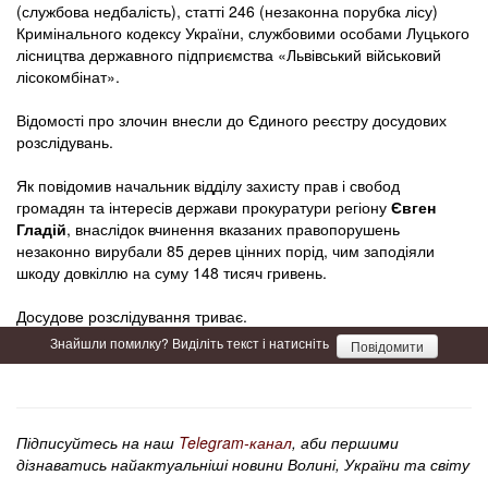
(службова недбалість), статті 246 (незаконна порубка лісу)
Кримінального кодексу України, службовими особами Луцького
лісництва державного підприємства «Львівський військовий
лісокомбінат».
Відомості про злочин внесли до Єдиного реєстру досудових
розслідувань.
Як повідомив начальник відділу захисту прав і свобод
громадян та інтересів держави прокуратури регіону
Євген
Гладій
, внаслідок вчинення вказаних правопорушень
незаконно вирубали 85 дерев цінних порід, чим заподіяли
шкоду довкіллю на суму 148 тисяч гривень.
Досудове розслідування триває.
Знайшли помилку? Виділіть текст і натисніть
Повідомити
Підписуйтесь на наш
Telegram-канал
, аби першими
дізнаватись найактуальніші новини Волині, України та світу