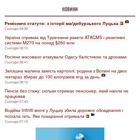
НОВИНИ
Ремісничі статути: з історії маґдебурзького Луцька
Сьогодні 09:39
Україна отримає від Туреччини ракети ATACMS і реактивні
системи M270 на понад $280 млн
Сьогодні 09:10
Росіяни масовано атакували Одесу балістикою та дронами
Сьогодні 08:41
Запашна малина замість картоплі: родина з Волині на двох
гектарах збирає до 100 кілограмів ягід за день
Сьогодні 08:12
Пенсія без стажу: скільки отримає пенсіонер, який ніколи не
працював
Сьогодні 07:43
Водійка Infiniti вночі у Луцьку збила дорожнє обладнання і
поїхала геть. Яке покарання отримала
Сьогодні 07:15