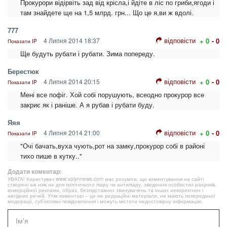
Прокурори відірвіть зад від крісла,і йдіте в ліс по гриби,ягоди і
там знайдете ще на 1,5 млрд. грн... Що це я,ви ж вдолі.
777
відповісти
4 Липня 2014 18:37
+ 0
- 0
Показати IP
Ще будуть рубати і рубати. Зима попереду.
Берестюк
відповісти
4 Липня 2014 20:15
+ 0
- 0
Показати IP
Мені все пофіг. Хой собі порушують, всеодно прокурор все
закриє як і раніше. А я рубав і рубати буду.
Яяя
відповісти
4 Липня 2014 21:00
+ 0
- 0
Показати IP
"Очі бачать,вуха чують,рот на замку,прокурор собі в районі
тихо пише в кутку.."
Додати коментар:
УВАГА! Користувач www.volynnews.com має розуміти, що коментування на сайті
створені аж ніяк не для політичного піару чи антипіару, зведення особистих рахунків,
комерційної реклами, образ, безпідставних звинувачень та інших некоректних і
негідних речей. Утім коментарі – це не редакційні матеріали, не мають попередньої
модерації, суб’єктивні повідомлення і можуть містити недостовірну інформацію.