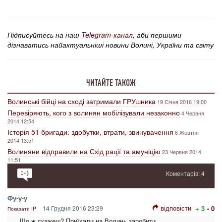
Підписуйтесь на наш
Telegram-канал
, аби першими
дізнаватись найактуальніші новини Волині, України та світу
ЧИТАЙТЕ ТАКОЖ
Волинські бійці на сході затримали ГРУшника
19 Січня 2016 19:00
Перевіряють, кого з волинян мобілізували незаконно
4 Червня
2014 12:54
Історія 51 бригади: здобутки, втрати, звинувачення
6 Жовтня
2014 13:51
Волиняни відправили на Схід рації та амуніцію
23 Червня 2014
11:51
Коментарів: 4
Фу-у-у
відповісти
14 Грудня 2016 23:29
+ 3
- 0
Показати IP
Що ж скажеш? Приїхали на Волинь заробити.