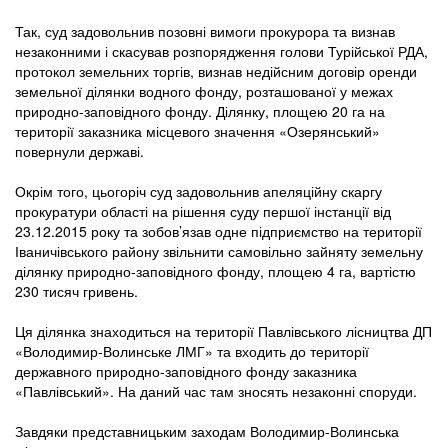
Так, суд задовольнив позовні вимоги прокурора та визнав
незаконними і скасував розпорядження голови Турійської РДА,
протокол земельних торгів, визнав недійсним договір оренди
земельної ділянки водного фонду, розташованої у межах
природно-заповідного фонду. Ділянку, площею 20 га на
території заказника місцевого значення «Озерянський»
повернули державі.
Окрім того, цьогоріч суд задовольнив апеляційну скаргу
прокуратури області на рішення суду першої інстанції від
23.12.2015 року та зобов’язав одне підприємство на території
Іваничівського району звільнити самовільно зайняту земельну
ділянку природно-заповідного фонду, площею 4 га, вартістю
230 тисяч гривень.
Ця ділянка знаходиться на території Павлівського лісництва ДП
«Володимир-Волинське ЛМГ» та входить до території
державного природно-заповідного фонду заказника
«Павлівський». На даний час там зносять незаконні споруди.
Завдяки представницьким заходам Володимир-Волинська