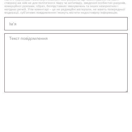
створені аж ніяк не для політичного піару чи антипіару, зведення особистих рахунків,
комерційної реклами, образ, безпідставних звинувачень та інших некоректних і
негідних речей. Утім коментарі – це не редакційні матеріали, не мають попередньої
модерації, суб’єктивні повідомлення і можуть містити недостовірну інформацію.