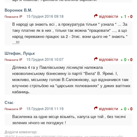
Воронюк В.М.
відповісти
15 Грудня 2016 09:18
+ 1
- 0
Показати IP
В народі це знають всі , а прокуратура тільки " узнала " ... За
таку платню як в них , тільки так можна "працювати" ..., а що
народ переважно працює за 2 - 3тис. вони цього не " знають "
...!!!
Штефан, Луцьк
відповісти
15 Грудня 2016 10:07
+ 0
- 0
Показати IP
Ділянка 4 га у Павлівському лісництві належала
нововолинському бізнесмену із партії "Вила" В. Яремі. І,
можливо, міському голові В.Сапожнікову, що відзначився там
влучною стрільбою на "царських полюваннях" у диких вагітних
кабаниць.
Стас
відповісти
15 Грудня 2016 11:19
+ 0
- 0
Показати IP
Василенка за одне місце візьміть, хапуга ще той , без тисячі
зелених нічого не погоджує !
Додати коментар:
УВАГА! Користувач www.volynnews.com має розуміти, що коментування на сайті