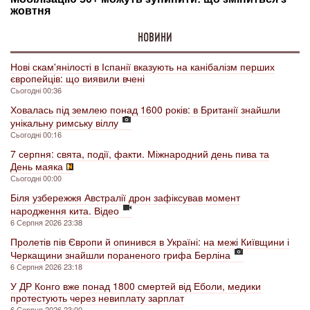
НОВИНИ
Нові скам'янілості в Іспанії вказують на канібалізм перших
європейців: що виявили вчені
Сьогодні 00:36
Ховалась під землею понад 1600 років: в Британії знайшли
унікальну римську віллу
Сьогодні 00:16
7 серпня: свята, події, факти. Міжнародний день пива та
День маяка
Сьогодні 00:00
Біля узбережжя Австралії дрон зафіксував момент
народження кита. Відео
6 Серпня 2026 23:38
Пролетів пів Європи й опинився в Україні: на межі Київщини і
Черкащини знайшли пораненого грифа Берліна
6 Серпня 2026 23:18
У ДР Конго вже понад 1800 смертей від Еболи, медики
протестують через невиплату зарплат
6 Серпня 2026 23:00