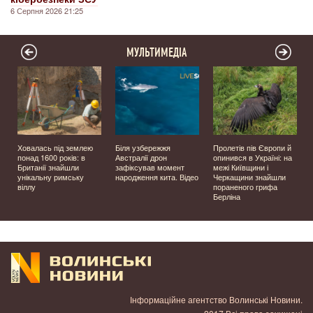
6 Серпня 2026 21:25
МУЛЬТИМЕДІА
Ховалась під землею
Біля узбережжя
Пролетів пів Європи й
о
понад 1600 років: в
Австралії дрон
опинився в Україні: на
Британії знайшли
зафіксував момент
межі Київщини і
унікальну римську
народження кита. Відео
Черкащини знайшли
віллу
пораненого грифа
Берліна
Інформаційне агентство Волинські Новини.