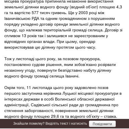
місцева прокуратура припинила незаконне використання
земельної ділянки водного фонду (водний об’єкт) площею 4,3
га та вартістю 577 тисяч гривень. Ще у 2003 році між
Іваничівською РДА та одним громадянином з порушенням
порядку укладено договір оренди земельної ділянки водного
фонду, що належав територіальній громаді селища. Договір зі
спливом 13 років так і залишився не зареєстрованим у
відповідних органах влади. При цьому, орендар
використовував цю ділянку протягом цього часу.
Тож у листопаді цього року, за позовом прокурора,
постановлено судове рішення, яким зобов’язано розірвати
незаконну угоду, повернути безпідставно набуту ділянку
водного фонду громаді селища Іваничі.
Окрім того, 11 листопада цього року задоволено позов
першого заступника керівника Луцької місцевої прокуратури в
інтересах держави в особі Волинської обласної державної
адміністрації, Садівської сільської ради до громадянина про
стягнення заборгованості, повернення земельної ділянки
водного фонду площею 29,6 га та водного об’єкту – ставка.
Знайшли помилку? Виділіть текст і натисніть
Повідомити