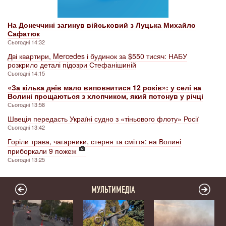
На Донеччині загинув військовий з Луцька Михайло
Сафатюк
Сьогодні 14:32
Дві квартири, Mercedes і будинок за $550 тисяч: НАБУ
розкрило деталі підозри Стефанішиній
Сьогодні 14:15
«За кілька днів мало виповнитися 12 років»: у селі на
Волині прощаються з хлопчиком, який потонув у річці
Сьогодні 13:58
Швеція передасть Україні судно з «тіньового флоту» Росії
Сьогодні 13:42
Горіли трава, чагарники, стерня та сміття: на Волині
приборкали 9 пожеж
Сьогодні 13:25
МУЛЬТИМЕДІА