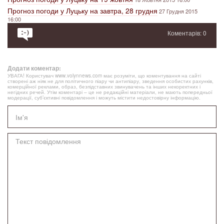
Прогноз погоди у Луцьку на завтра, 28 грудня
27 Грудня 2015
16:00
Коментарів: 0
Додати коментар:
УВАГА! Користувач www.volynnews.com має розуміти, що коментування на сайті
створені аж ніяк не для політичного піару чи антипіару, зведення особистих рахунків,
комерційної реклами, образ, безпідставних звинувачень та інших некоректних і
негідних речей. Утім коментарі – це не редакційні матеріали, не мають попередньої
модерації, суб’єктивні повідомлення і можуть містити недостовірну інформацію.