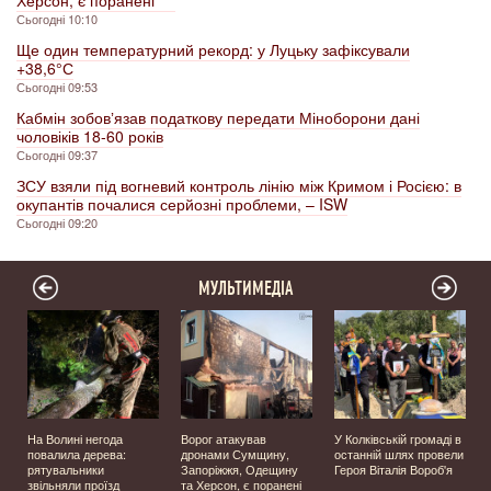
Херсон, є поранені
Сьогодні 10:10
Ще один температурний рекорд: у Луцьку зафіксували
+38,6° С
Сьогодні 09:53
Кабмін зобовʼязав податкову передати Міноборони дані
чоловіків 18-60 років
Сьогодні 09:37
ЗСУ взяли під вогневий контроль лінію між Кримом і Росією: в
окупантів почалися серйозні проблеми, – ISW
Сьогодні 09:20
МУЛЬТИМЕДІА
На Волині негода
Ворог атакував
У Колківській громаді в
повалила дерева:
дронами Сумщину,
останній шлях провели
рятувальники
Запоріжжя, Одещину
Героя Віталія Вороб'я
звільняли проїзд
та Херсон, є поранені