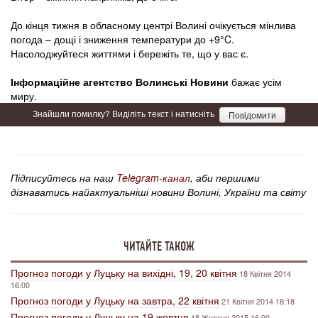
До кінця тижня в обласному центрі Волині очікується мінлива
погода – дощі і зниження температури до +9°C.
Насолоджуйтеся життями і бережіть те, що у вас є.
Інформаційне агентство Волинські Новини
бажає усім
миру.
Знайшли помилку? Виділіть текст і натисніть
Повідомити
Підписуйтесь на наш
Telegram-канал
, аби першими
дізнаватись найактуальніші новини Волині, України та світу
ЧИТАЙТЕ ТАКОЖ
Прогноз погоди у Луцьку на вихідні, 19, 20 квітня
18 Квітня 2014
16:00
Прогноз погоди у Луцьку на завтра, 22 квітня
21 Квітня 2014 18:18
Прогноз погоди у Луцьку на 19 жовтня
18 Жовтня 2015 16:00