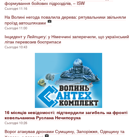
формування бойових підрозділів, – ISW
Сьогодні 11:16
На Волині негода повалила дерева: рятувальники звільняли
проїзд автошляхами
Сьогодні 11:00
Інцидент у Лейпцигу: у Німеччині заперечили, що український
літак перевозив боєприпаси
Сьогодні 10:43
16 місяців невідомості: підтвердили загибель на фронті
ковельчанина Руслана Нечипорука
Сьогодні 10:26
Ворог атакував дронами Сумщину, Запоріжжя, Одещину та