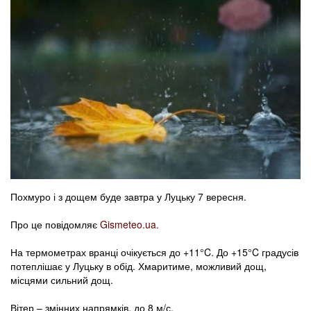
Похмуро і з дощем буде завтра у Луцьку 7 вересня.
Про це повідомляє
Gismeteo.ua.
На термометрах вранці очікується до +11°C. До +15°C градусів
потеплішає у Луцьку в обід. Хмаритиме, можливий дощ,
місцями сильний дощ.
Вітер – змінних напрямків, до 8 м/с.