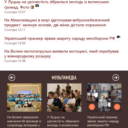
У Луцьку на урочистість зібралася молодь із волинських
громад. Фото
Сьогодні 13:27
На Миколаївщині в морі здетонував вибухонебезпечний
предмет: загинув чоловік, дві жінки дістали поранення
Сьогодні 13:11
Український пранкер зірвав закриту нараду міноборони РФ
Сьогодні 12:55
На Волині мотопатрульні виявили мотоцикл, який перебував
у міжнародному розшуку
Сьогодні 12:38
МУЛЬТИМЕДІА
На Волині завершили
У Луцьку на
Український пранкер
у
навчання 60 фахівців із
урочистість зібралася
зірвав закриту нараду
супроводу ветеранів у
молодь із волинських
міноборони РФ