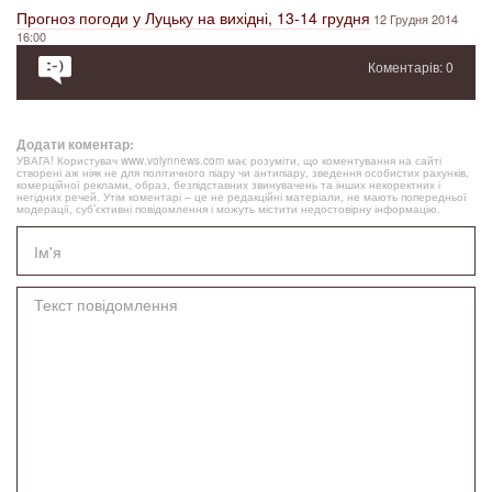
Прогноз погоди у Луцьку на вихідні, 13-14 грудня
12 Грудня 2014
16:00
Коментарів: 0
Додати коментар:
УВАГА! Користувач www.volynnews.com має розуміти, що коментування на сайті
створені аж ніяк не для політичного піару чи антипіару, зведення особистих рахунків,
комерційної реклами, образ, безпідставних звинувачень та інших некоректних і
негідних речей. Утім коментарі – це не редакційні матеріали, не мають попередньої
модерації, суб’єктивні повідомлення і можуть містити недостовірну інформацію.