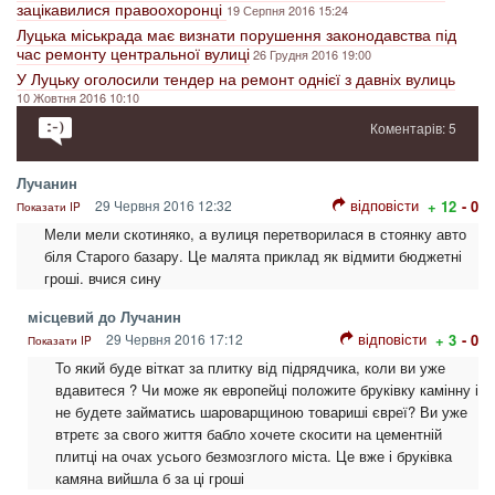
зацікавилися правоохоронці
19 Серпня 2016 15:24
Луцька міськрада має визнати порушення законодавства під
час ремонту центральної вулиці
26 Грудня 2016 19:00
У Луцьку оголосили тендер на ремонт однієї з давніх вулиць
10 Жовтня 2016 10:10
Коментарів: 5
Лучанин
відповісти
29 Червня 2016 12:32
+ 12
- 0
Показати IP
Мели мели скотиняко, а вулиця перетворилася в стоянку авто
біля Старого базару. Це малята приклад як відмити бюджетні
гроші. вчися сину
місцевий до Лучанин
відповісти
29 Червня 2016 17:12
+ 3
- 0
Показати IP
То який буде віткат за плитку від підрядчика, коли ви уже
вдавитеся ? Чи може як европейці положите бруківку камінну і
не будете займатись шароварщиною товариші євреї? Ви уже
втретє за свого життя бабло хочете скосити на цементній
плитці на очах усього безмозглого міста. Це вже і бруківка
камяна вийшла б за ці гроші