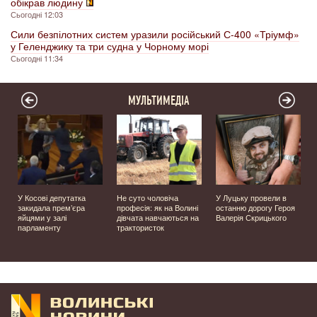
обікрав людину
Сьогодні 12:03
Сили безпілотних систем уразили російський С-400 «Тріумф»
у Геленджику та три судна у Чорному морі
Сьогодні 11:34
МУЛЬТИМЕДІА
У Косові депутатка
Не суто чоловіча
У Луцьку провели в
закидала прем’єра
професія: як на Волині
останню дорогу Героя
яйцями у залі
дівчата навчаються на
Валерія Скрицького
парламенту
трактористок