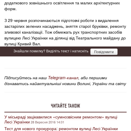
додаткового зовнішнього освітлення та малих архітектурних
форм.
З 29 червня розпочинаються підготовчі роботи з видалення
застарілих зелених насаджень, зняття старої бруківки, ремонту
зливової каналізації. Тож обмежать рух транспортних засобів
вулицею Лесі Українки на ділянці від Театрального майдану до
вулиці Кривий Вал.
Знайшли помилку? Виділіть текст і натисніть
Повідомити
Підписуйтесь на наш
Telegram-канал
, аби першими
дізнаватись найактуальніші новини Волині, України та світу
ЧИТАЙТЕ ТАКОЖ
У міськраді зацікавилися «сумнозвісним ремонтом» вулиці
Лесі Українки
28 Вересня 2016 14:01
Тест для нового прокурора: ремонтом вулиці Лесі Українки