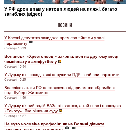
НОВИНИ
У Косові депутатка закидала прем’єра яйцями у залі
парламенту
Сьогодні 16:23
Волинські «Хрестоносці» закріпилися на другому місці
чемпіонату з ампфутболу
Сьогодні 15:54
У Луцьку в пішоходів, які порушили ПДР, знайшли наркотики
Сьогодні 15:25
Внаслідок атаки РФ пошкоджено підприємство «Кромберг
енд Шуберт Житомир»
Сьогодні 14:56
У Луцьку п’яний водій ВАЗа віз вантаж, а той впав і пошкодив
«Тойоту». Яке рішення суду
Сьогодні 14:27
Не суто чоловіча професія: як на Волині дівчата
навчаються на трактористок