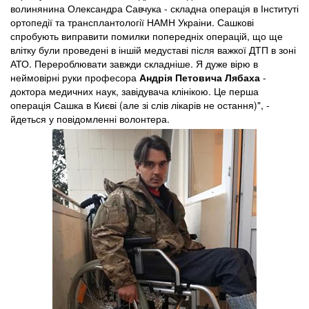
волинянина Олександра Савчука - складна операція в Інституті
ортопедії та трансплантології НАМН Украіни. Сашкові
спробують виправити помилки попередніх операцій, що ще
влітку були проведені в іншій медуставі після важкої ДТП в зоні
АТО. Перероблювати завжди складніше. Я дуже вірю в
неймовірні руки професора
Андрія Петовича Лябаха
-
доктора медичних наук, завідувача клінікою. Це перша
операція Сашка в Києві (але зі слів лікарів не остання)", -
йдеться у повідомленні волонтера.