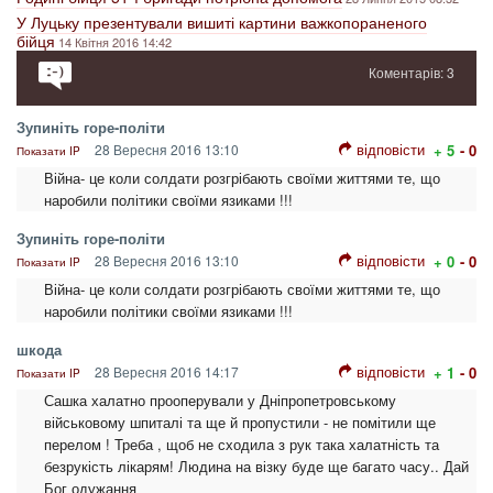
У Луцьку презентували вишиті картини важкопораненого
бійця
14 Квітня 2016 14:42
Коментарів: 3
Зупиніть горе-політи
відповісти
28 Вересня 2016 13:10
+ 5
- 0
Показати IP
Війна- це коли солдати розгрібають своїми життями те, що
наробили політики своїми язиками !!!
Зупиніть горе-політи
відповісти
28 Вересня 2016 13:10
+ 0
- 0
Показати IP
Війна- це коли солдати розгрібають своїми життями те, що
наробили політики своїми язиками !!!
шкода
відповісти
28 Вересня 2016 14:17
+ 1
- 0
Показати IP
Сашка халатно прооперували у Дніпропетровському
військовому шпиталі та ще й пропустили - не помітили ще
перелом ! Треба , щоб не сходила з рук така халатність та
безрукість лікарям! Людина на візку буде ще багато часу.. Дай
Бог одужання