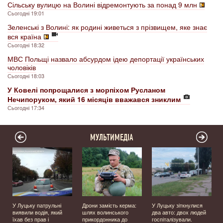
Сільську вулицю на Волині відремонтують за понад 9 млн
Сьогодні 19:01
Зеленські з Волині: як родині живеться з прізвищем, яке знає
вся країна
Сьогодні 18:32
МВС Польщі назвало абсурдом ідею депортації українських
чоловіків
Сьогодні 18:03
У Ковелі попрощалися з морпіхом Русланом
Нечипоруком, який 16 місяців вважався зниклим
Сьогодні 17:34
МУЛЬТИМЕДІА
У Луцьку патрульні
Дрони замість керма:
У Луцьку зіткнулися
виявили водія, який
шлях волинського
два авто: двох людей
їхав без прав і
прикордонника до
госпіталізували.