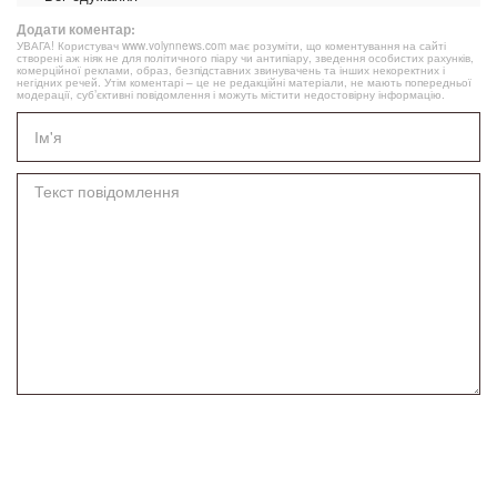
Додати коментар:
УВАГА! Користувач www.volynnews.com має розуміти, що коментування на сайті
створені аж ніяк не для політичного піару чи антипіару, зведення особистих рахунків,
комерційної реклами, образ, безпідставних звинувачень та інших некоректних і
негідних речей. Утім коментарі – це не редакційні матеріали, не мають попередньої
модерації, суб’єктивні повідомлення і можуть містити недостовірну інформацію.