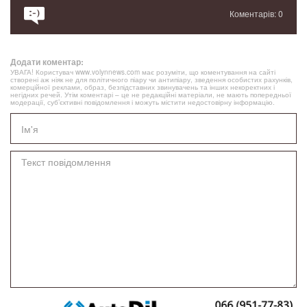
Коментарів: 0
Додати коментар:
УВАГА! Користувач www.volynnews.com має розуміти, що коментування на сайті
створені аж ніяк не для політичного піару чи антипіару, зведення особистих рахунків,
комерційної реклами, образ, безпідставних звинувачень та інших некоректних і
негідних речей. Утім коментарі – це не редакційні матеріали, не мають попередньої
модерації, суб’єктивні повідомлення і можуть містити недостовірну інформацію.