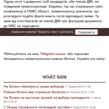
Однак ніхто з довірених осіб кандидатів, або членів ДВК, не
повідомив правоохоронців. Зокрема, під час учорашньої прес-
конференції в УМВС області, правоохоронці зазначили, що
розглядати подібні факти мають після відповідної заяви. Та
заяв від спостерігачів чи членів ДВК про фальшиві документи
до МВС не надходило.
Знайшли помилку? Виділіть текст і натисніть
Повідомити
Підписуйтесь на наш
Telegram-канал
, аби першими
дізнаватись найактуальніші новини Волині, України та світу
ЧИТАЙТЕ ТАКОЖ
На Волині обмежують права виборців
17 Травня 2014 11:00
Райони Волині вже отримали бюлетені
24 Жовтня 2014 11:59
На Волині не вистачає грошей на вибори президента
11 Квітня
2014 16:16
У Луцьку поширюють неправдиві листівки
9 Травня 2014 13:42