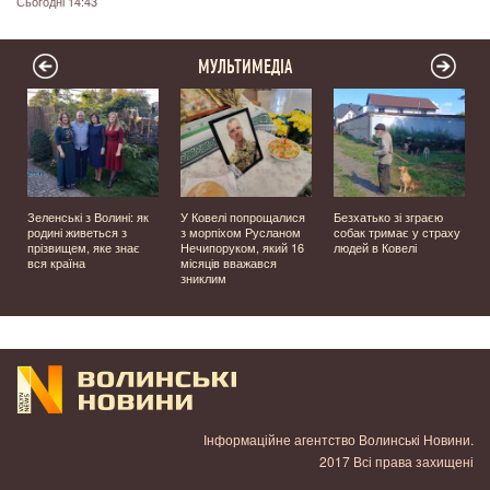
Сьогодні 14:43
МУЛЬТИМЕДІА
Зеленські з Волині: як
У Ковелі попрощалися
Безхатько зі зграєю
родині живеться з
з морпіхом Русланом
собак тримає у страху
прізвищем, яке знає
Нечипоруком, який 16
людей в Ковелі
вся країна
місяців вважався
зниклим
Інформаційне агентство Волинські Новини.
2017 Всі права захищені