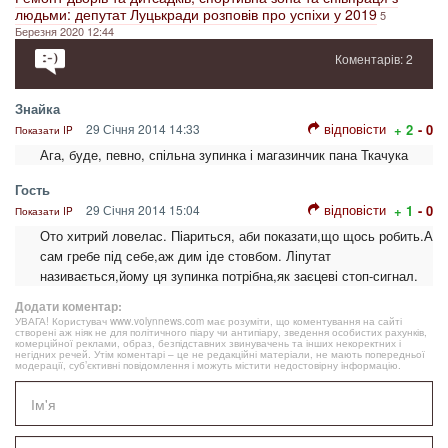
людьми: депутат Луцькради розповів про успіхи у 2019
5
Березня 2020 12:44
Коментарів: 2
Знайка
відповісти
29 Січня 2014 14:33
+ 2
- 0
Показати IP
Ага, буде, певно, спільна зупинка і магазинчик пана Ткачука
Гость
відповісти
29 Січня 2014 15:04
+ 1
- 0
Показати IP
Ото хитрий ловелас. Піариться, аби показати,що щось робить.А
сам гребе під себе,аж дим іде стовбом. Ліпутат
називається,йому ця зупинка потрібна,як заєцеві стоп-сигнал.
Додати коментар:
УВАГА! Користувач www.volynnews.com має розуміти, що коментування на сайті
створені аж ніяк не для політичного піару чи антипіару, зведення особистих рахунків,
комерційної реклами, образ, безпідставних звинувачень та інших некоректних і
негідних речей. Утім коментарі – це не редакційні матеріали, не мають попередньої
модерації, суб’єктивні повідомлення і можуть містити недостовірну інформацію.