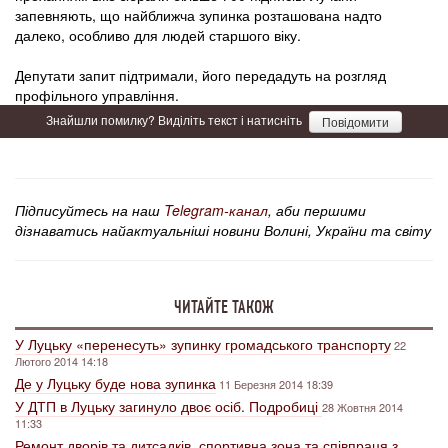
запевняють, що найближча зупинка розташована надто
далеко, особливо для людей старшого віку.
Депутати запит підтримали, його передадуть на розгляд
профільного управління.
Знайшли помилку? Виділіть текст і натисніть
Повідомити
Підписуйтесь на наш
Telegram-канал
, аби першими
дізнаватись найактуальніші новини Волині, України та світу
ЧИТАЙТЕ ТАКОЖ
У Луцьку «перенесуть» зупинку громадського транспорту
22
Лютого 2014 14:18
Де у Луцьку буде нова зупинка
11 Березня 2014 18:39
У ДТП в Луцьку загинуло двоє осіб. Подробиці
28 Жовтня 2014
11:33
Ремонт дворів та дитсадків, спортивна зона та співпраця з