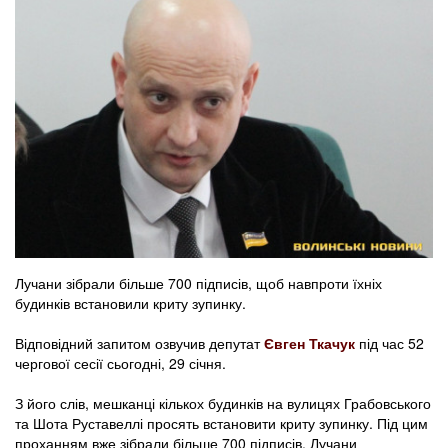
Лучани зібрали більше 700 підписів, щоб навпроти їхніх
будинків встановили криту зупинку.
Відповідний запитом озвучив депутат
Євген Ткачук
під час 52
чергової сесії сьогодні, 29 січня.
З його слів, мешканці кількох будинків на вулицях Грабовського
та Шота Руставеллі просять встановити криту зупинку. Під цим
проханням вже зібрали більше 700 підписів. Лучани