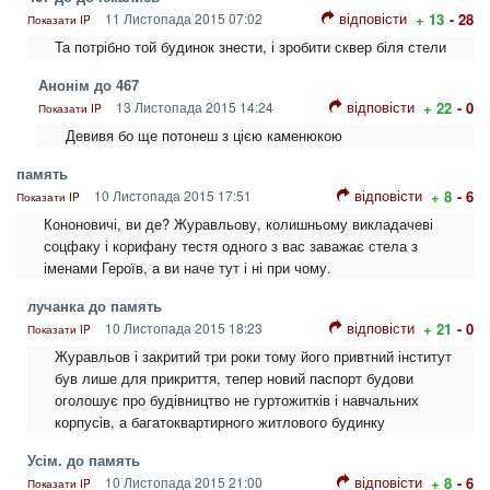
відповісти
11 Листопада 2015 07:02
+ 13
- 28
Показати IP
Та потрібно той будинок знести, і зробити сквер біля стели
Анонім до 467
відповісти
13 Листопада 2015 14:24
+ 22
- 0
Показати IP
Девивя бо ще потонеш з цією каменюкою
память
відповісти
10 Листопада 2015 17:51
+ 8
- 6
Показати IP
Кононовичі, ви де? Журавльову, колишньому викладачеві
соцфаку і корифану тестя одного з вас заважає стела з
іменами Героїв, а ви наче тут і ні при чому.
лучанка до память
відповісти
10 Листопада 2015 18:23
+ 21
- 0
Показати IP
Журавльов і закритий три роки тому його привтний інститут
був лише для прикриття, тепер новий паспорт будови
оголошує про будівництво не гуртожитків і навчальних
корпусів, а багатоквартирного житлового будинку
Усім. до память
відповісти
10 Листопада 2015 21:00
+ 8
- 6
Показати IP