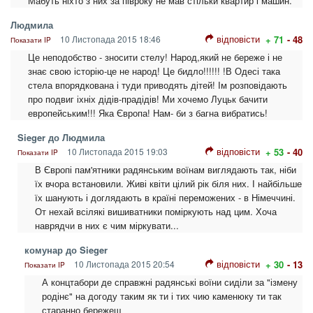
Мабуть ніхто з них за півроку не мав стільки квартир і машин.
Людмила
відповісти
10 Листопада 2015 18:46
+ 71
- 48
Показати IP
Це неподобство - зносити стелу! Народ,який не береже і не
знає свою історію-це не народ! Це бидло!!!!!! !В Одесі така
стела впорядкована і туди приводять дітей! Ім розповідають
про подвиг іхніх дідів-прадідів! Ми хочемо Луцьк бачити
европейським!!! Яка Європа! Нам- би з багна вибратись!
Sieger до Людмила
відповісти
10 Листопада 2015 19:03
+ 53
- 40
Показати IP
В Європі пам'ятники радянським воїнам виглядають так, ніби
їх вчора встановили. Живі квіти цілий рік біля них. І найбільше
їх шанують і доглядають в країні переможених - в Німеччині.
От нехай всілякі вишиватники поміркують над цим. Хоча
наврядчи в них є чим міркувати...
комунар до Sieger
відповісти
10 Листопада 2015 20:54
+ 30
- 13
Показати IP
А концтабори де справжні радянські воїни сиділи за "ізмену
родінє" на догоду таким як ти і тих чию каменюку ти так
старанно бережеш