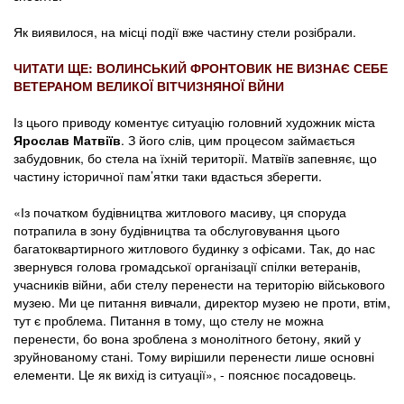
Як виявилося, на місці події вже частину стели розібрали.
ЧИТАТИ ЩЕ: ВОЛИНСЬКИЙ ФРОНТОВИК НЕ ВИЗНАЄ СЕБЕ
ВЕТЕРАНОМ ВЕЛИКОЇ ВІТЧИЗНЯНОЇ ВЙНИ
Із цього приводу коментує ситуацію головний художник міста
Ярослав Матвіїв
. З його слів, цим процесом займається
забудовник, бо стела на їхній території. Матвіїв запевняє, що
частину історичної пам’ятки таки вдасться зберегти.
«Із початком будівництва житлового масиву, ця споруда
потрапила в зону будівництва та обслуговування цього
багатоквартирного житлового будинку з офісами. Так, до нас
звернувся голова громадської організації спілки ветеранів,
учасників війни, аби стелу перенести на територію військового
музею. Ми це питання вивчали, директор музею не проти, втім,
тут є проблема. Питання в тому, що стелу не можна
перенести, бо вона зроблена з монолітного бетону, який у
зруйнованому стані. Тому вирішили перенести лише основні
елементи. Це як вихід із ситуації», - пояснює посадовець.