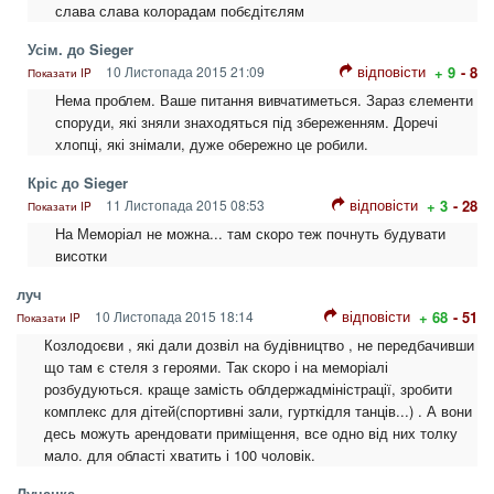
слава слава колорадам побєдітєлям
Усім. до Sieger
відповісти
10 Листопада 2015 21:09
+ 9
- 8
Показати IP
Нема проблем. Ваше питання вивчатиметься. Зараз єлементи
споруди, які зняли знаходяться під збереженням. Доречі
хлопці, які знімали, дуже обережно це робили.
Кріс до Sieger
відповісти
11 Листопада 2015 08:53
+ 3
- 28
Показати IP
На Меморіал не можна... там скоро теж почнуть будувати
висотки
луч
відповісти
10 Листопада 2015 18:14
+ 68
- 51
Показати IP
Козлодоєви , які дали дозвіл на будівництво , не передбачивши
що там є стеля з героями. Так скоро і на меморіалі
розбудуються. краще замість облдержадміністрації, зробити
комплекс для дітей(спортивні зали, гурткідля танців...) . А вони
десь можуть арендовати приміщення, все одно від них толку
мало. для області хватить і 100 чоловік.
Лучанка