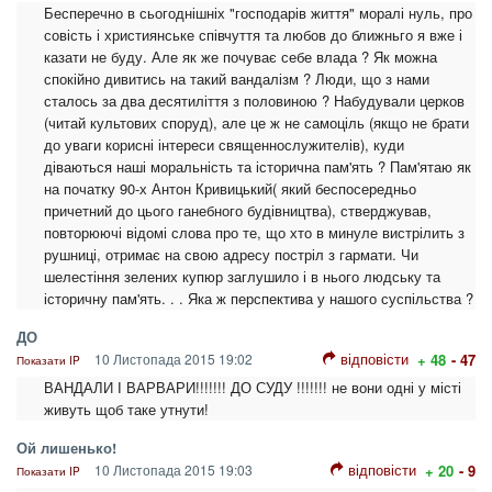
Бесперечно в сьогоднішніх "господарів життя" моралі нуль, про
совість і християнське співчуття та любов до ближньго я вже і
казати не буду. Але як же почуває себе влада ? Як можна
спокійно дивитись на такий вандалізм ? Люди, що з нами
сталось за два десятиліття з половиною ? Набудували церков
(читай культових споруд), але це ж не самоціль (якщо не брати
до уваги корисні інтереси священнослужителів), куди
діваються наші моральність та історична пам'ять ? Пам'ятаю як
на початку 90-х Антон Кривицький( який беспосередньо
причетний до цього ганебного будівництва), стверджував,
повторюючі відомі слова про те, що хто в минуле вистрілить з
рушниці, отримає на свою адресу постріл з гармати. Чи
шелестіння зелених купюр заглушило і в нього людську та
історичну пам'ять. . . Яка ж перспектива у нашого суспільства ?
ДО
відповісти
10 Листопада 2015 19:02
+ 48
- 47
Показати IP
ВАНДАЛИ І ВАРВАРИ!!!!!!! ДО СУДУ !!!!!!! не вони одні у місті
живуть щоб таке утнути!
Ой лишенько!
відповісти
10 Листопада 2015 19:03
+ 20
- 9
Показати IP