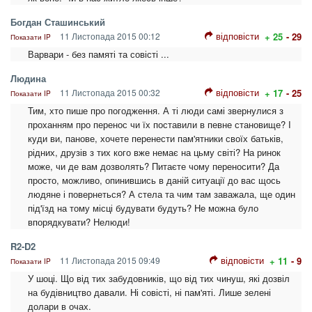
Богдан Сташинський
відповісти
11 Листопада 2015 00:12
+ 25
- 29
Показати IP
Варвари - без памяті та совісті ...
Людина
відповісти
11 Листопада 2015 00:32
+ 17
- 25
Показати IP
Тим, хто пише про погодження. А ті люди самі звернулися з
проханням про перенос чи їх поставили в певне становище? І
куди ви, панове, хочете перенести пам'ятники своїх батьків,
рідних, друзів з тих кого вже немає на цьму світі? На ринок
може, чи де вам дозволять? Питаєте чому переносити? Да
просто, можливо, опинившись в даній ситуації до вас щось
людяне і повернеться? А стела та чим там заважала, ще один
під'їзд на тому місці будувати будуть? Не можна було
впорядкувати? Нелюди!
R2-D2
відповісти
11 Листопада 2015 09:49
+ 11
- 9
Показати IP
У шоці. Що від тих забудовників, що від тих чинуш, які дозвіл
на будівництво давали. Ні совісті, ні пам'яті. Лише зелені
долари в очах.