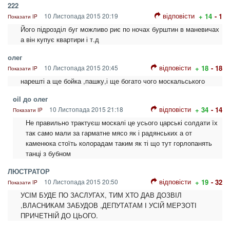
222
відповісти
10 Листопада 2015 20:19
+ 14
- 1
Показати IP
Його підрозділ буг можливо риє по ночах бурштин в маневичах
а він купує квартири і т.д
олег
відповісти
10 Листопада 2015 20:45
+ 18
- 18
Показати IP
нарешті а ще бойка ,пашку,і ще богато чого москальського
oil до олег
відповісти
10 Листопада 2015 21:18
+ 34
- 14
Показати IP
Не правильно трактуєш москалі це усього царські солдати їх
так само мали за гарматне мясо як і радянських а от
каменюка стоїть колорадам таким як ті що тут горлопанять
танці з бубном
ЛЮСТРАТОР
відповісти
10 Листопада 2015 20:50
+ 19
- 32
Показати IP
УСІМ БУДЕ ПО ЗАСЛУГАХ, ТИМ ХТО ДАВ ДОЗВІЛ
,ВЛАСНИКАМ ЗАБУДОВ ,ДЕПУТАТАМ І УСІЙ МЕРЗОТІ
ПРИЧЕТНІЙ ДО ЦЬОГО.