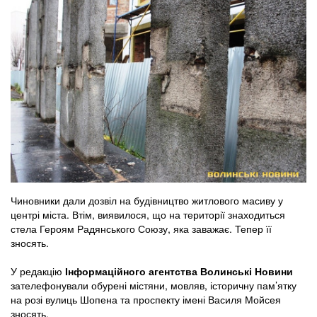
Чиновники дали дозвіл на будівництво житлового масиву у
центрі міста. Втім, виявилося, що на території знаходиться
стела Героям Радянського Союзу, яка заважає. Тепер її
зносять.
У редакцію
Інформаційного агентства Волинські Новини
зателефонували обурені містяни, мовляв, історичну пам’ятку
на розі вулиць Шопена та проспекту імені Василя Мойсея
зносять.