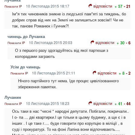
відповісти
10 Листопада 2015 18:17
+ 57
- 21
Показати IP
Ім*я тих чиновників зникне із людської пам*яті за тиждень, бо
добрих справ від них на Землі не залишиться зовсім!! Чи не
так, панове Романюк і Гунчик?!
чинець до Лучанка
відповісти
10 Листопада 2015 20:03
+ 30
- 6
Показати IP
О з першого разу здогадуйтесь від якої партюши з
колорадами заграють
Усім до чинець
відповісти
10 Листопада 2015 21:11
+ 8
- 2
Показати IP
Нічого партійного тут нема. Іде процес цивілізованного
збереження памятки.
Лучанин
відповісти
10 Листопада 2015 18:23
+ 41
- 44
Показати IP
Ось таки в нас "чесні " народні депутати. Побігали, покричали..
І о- па ... дві квартирки.І це тільки в цьому будинку, а ще є і в
інших . І це таке г.... буде говорити про корупцію в міліції , в
суді і прокуратурі. То на фоні Лапіна вони відпочивають....