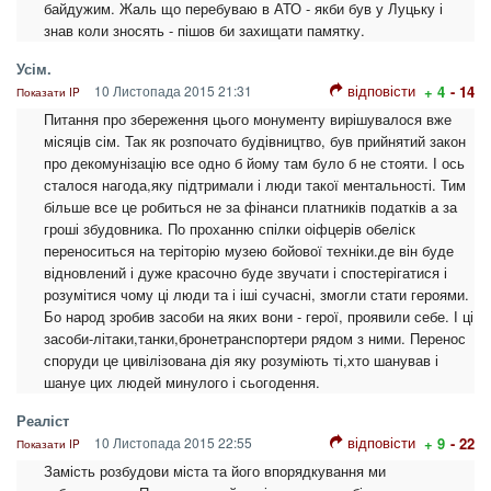
байдужим. Жаль що перебуваю в АТО - якби був у Луцьку і
знав коли зносять - пішов би захищати памятку.
Усім.
відповісти
10 Листопада 2015 21:31
+ 4
- 14
Показати IP
Питання про збереження цього монументу вирішувалося вже
місяців сім. Так як розпочато будівництво, був прийнятий закон
про декомунізацію все одно б йому там було б не стояти. І ось
сталося нагода,яку підтримали і люди такої ментальності. Тим
більше все це робиться не за фінанси платників податків а за
гроші збудовника. По проханню спілки оіфцерів обеліск
переноситься на теріторію музею бойової техніки.де він буде
відновлений і дуже красочно буде звучати і спостерігатися і
розумітися чому ці люди та і іші сучасні, змогли стати героями.
Бо народ зробив засоби на яких вони - герої, проявили себе. І ці
засоби-літаки,танки,бронетранспортери рядом з ними. Перенос
споруди це цивілізована дія яку розуміють ті,хто шанував і
шануе цих людей минулого і сьогодення.
Реаліст
відповісти
10 Листопада 2015 22:55
+ 9
- 22
Показати IP
Замість розбудови міста та його впорядкування ми