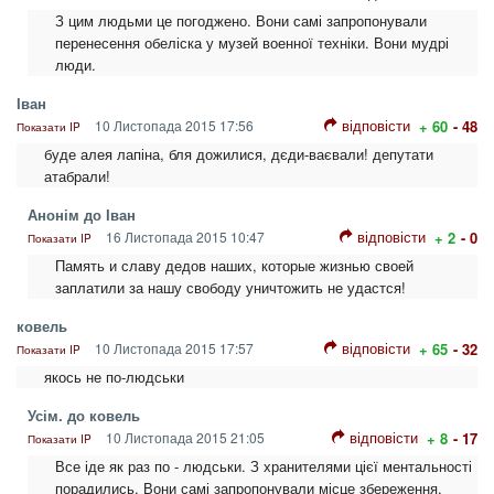
З цим людьми це погоджено. Вони самі запропонували
перенесення обеліска у музей военної техніки. Вони мудрі
люди.
Іван
відповісти
10 Листопада 2015 17:56
+ 60
- 48
Показати IP
буде алея лапіна, бля дожилися, дєди-ваєвали! депутати
атабрали!
Анонім до Іван
відповісти
16 Листопада 2015 10:47
+ 2
- 0
Показати IP
Память и славу дедов наших, которые жизнью своей
заплатили за нашу свободу уничтожить не удастся!
ковель
відповісти
10 Листопада 2015 17:57
+ 65
- 32
Показати IP
якось не по-людськи
Усім. до ковель
відповісти
10 Листопада 2015 21:05
+ 8
- 17
Показати IP
Все іде як раз по - людськи. З хранителями цієї ментальності
порадились. Вони самі запропонували місце збереження.