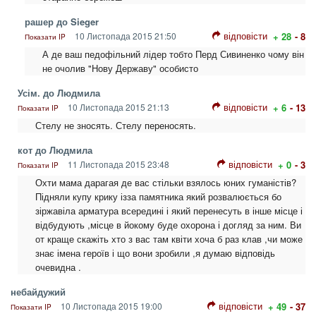
рашер до Sieger
відповісти
10 Листопада 2015 21:50
+ 28
- 8
Показати IP
А де ваш педофільний лідер тобто Перд Сивиненко чому він
не очолив "Нову Державу" особисто
Усім. до Людмила
відповісти
10 Листопада 2015 21:13
+ 6
- 13
Показати IP
Стелу не зносять. Стелу переносять.
кот до Людмила
відповісти
11 Листопада 2015 23:48
+ 0
- 3
Показати IP
Охти мама дарагая де вас стільки взялось юних гуманістів?
Підняли купу крику ізза памятника який розвалюється бо
зіржавіла арматура всередині і який перенесуть в інше місце і
відбудують ,місце в йокому буде охорона і догляд за ним. Ви
от краще скажіть хто з вас там квіти хоча б раз клав ,чи може
знає імена героїв і що вони зробили ,я думаю відповідь
очевидна .
небайдужий
відповісти
10 Листопада 2015 19:00
+ 49
- 37
Показати IP