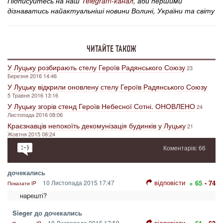
Підписуйтесь на наш
Telegram-канал
, аби першими
дізнаватись найактуальніші новини Волині, України та світу
ЧИТАЙТЕ ТАКОЖ
У Луцьку розбирають стелу Героїв Радянського Союзу
23
Березня 2016 14:46
У Луцьку відкрили оновлену стелу Героїв Радянського Союзу
5 Травня 2016 13:16
У Луцьку згорів стенд Героїв Небесної Сотні. ОНОВЛЕНО
24
Листопада 2016 08:06
Краєзнавців непокоїть декомунізація будинків у Луцьку
21
Жовтня 2015 08:24
Коментарів: 66
дочекались
відповісти
10 Листопада 2015 17:47
+ 65
- 74
Показати IP
нарешті?
Sieger до дочекались
відповісти
10 Листопада 2015 17:59