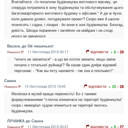
Вчитайтеся: «Із початком будівництва житлового масиву, ця
споруда потрапила в зону будівництва та обслуговування цього
багатоквартирного житлового будинку з офісами." А де ж були,
коли давали дозвіл, погоджували проект? Скоро вже й школи
позносять і садки, і лікарні - бо вони в зоні будівництва. Безлад,
дикість. Шкода поранених і загиблих на майдані і на сході,
нічого не змінилося
Василь до Ой лишенько!
відповісти
11 Листопада 2015 00:17
+ 6
- 29
Показати IP
"нічого не змінилося" - а що ви хотіли змінити, якщо зміни
почали з тотальної руйнації? Як казав один добре відомий
персонаж: - "Как вы яхту назовете - так она и поплывет!"
Сашка
відповісти
10 Листопада 2015 19:45
+ 25
- 28
Показати IP
Матвієва в музей краще перенесіть! Бо з такими
формулюваннями "стелла опинилася на території будівництва"
скоро і меморіал чудом опиниться на території якогось
будівництва.
ЛУЧАНКА до Сашка
відповісти
11 Листопада 2015 00:21
+ 9
- 27
Показати IP