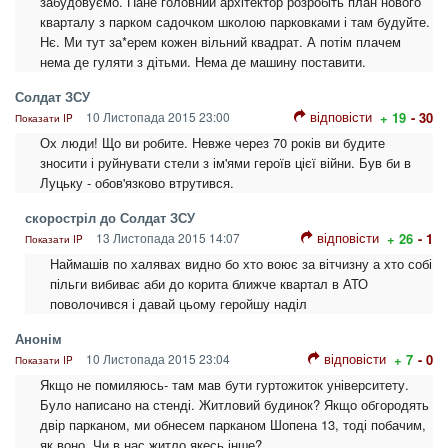
забудовуємо. Пане головний архітектор розробіть план нового
кварталу з парком садочком школою парковками і там будуйте.
Нє. Ми тут за*ерем кожен вільний квадрат. А потім плачем
нема де гуляти з дітьми. Нема де машину поставити.
Солдат ЗСУ
відповісти
10 Листопада 2015 23:00
+ 19
- 30
Показати IP
Ох люди! Що ви робите. Невже через 70 років ви будите
зносити і руйнувати стели з ім'ями героїв цієї війни. Був би в
Луцьку - обов'язково втрутився.
скоростріл до Солдат ЗСУ
відповісти
13 Листопада 2015 14:07
+ 26
- 1
Показати IP
Наймашів по халявах видно бо хто воює за вітчизну а хто собі
пільги вибиває аби до корита ближче квартал в АТО
поволочився і давай цьому геройшу наділ
Анонім
відповісти
10 Листопада 2015 23:04
+ 7
- 0
Показати IP
Якщо не помиляюсь- там мав бути гуртожиток університету.
Було написано на стенді. Житловий будинок? Якщо обгородять
двір парканом, ми обнесем парканом Шопена 13, тоді побачим,
як воно. Чи в нас житло якесь інше?