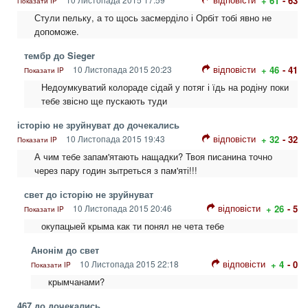
+ 61
- 63
Показати IP
Стули пельку, а то щось засмерділо і Орбіт тобі явно не
допоможе.
тембр до Sieger
відповісти
10 Листопада 2015 20:23
+ 46
- 41
Показати IP
Недоумкуватий колораде сідай у потяг і їдь на родіну поки
тебе звісно ще пускають туди
історію не зруйнуват до дочекались
відповісти
10 Листопада 2015 19:43
+ 32
- 32
Показати IP
А чим тебе запам'ятають нащадки? Твоя писанина точно
через пару годин зытреться з пам'яті!!!
свет до історію не зруйнуват
відповісти
10 Листопада 2015 20:46
+ 26
- 5
Показати IP
окупацыей крыма как ти понял не чета тебе
Анонім до свет
відповісти
10 Листопада 2015 22:18
+ 4
- 0
Показати IP
крымчанами?
467 до дочекались