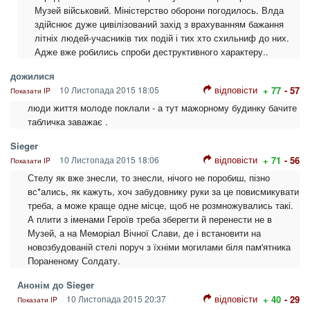
Музей військовий. Міністерство оборони погодилось. Влда
здійснює дуже цивілізований захід з врахуванням бажання
літніх людей-учасників тих подій і тих хто схильниф до них.
Адже вже робились спроби деструктивного характеру..
дожилися
відповісти
10 Листопада 2015 18:05
+ 77
- 57
Показати IP
люди життя молоде поклали - а тут мажорному будинку бачите
табличка заважає .
Sieger
відповісти
10 Листопада 2015 18:06
+ 71
- 56
Показати IP
Стелу як вже знесли, то знесли, нічого не поробиш, пізно
вс*ались, як кажуть, хоч забудовнику руки за це повисмикувати
треба, а може краще одне місце, щоб не розмножувались такі.
А плити з іменами Героїв треба зберегти й перенести не в
Музей, а на Меморіал Вічної Слави, де і встановити на
новозбудованій стелі поруч з їхніми могилами біля пам'ятника
Пораненому Солдату.
Анонім до Sieger
відповісти
10 Листопада 2015 20:37
+ 40
- 29
Показати IP