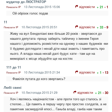
мудатор до ЛЮСТРАТОР
відповісти
13 Листопада 2015 15:06
+ 21
- 1
Показати IP
Ой обрізок голос подав
11
відповісти
10 Листопада 2015 20:51
+ 33
- 9
Показати IP
Живу на вул Бенделіані вже більше 20 років - звертаюся до
нашого депутата -прошу заберіть табличку з іменем Героя
нашого і допоможіть розмістити на одному з наших будинків -ми
її будемо доглядати і нехай діти наші знають і памятають про
нього. А влада наша нехай далі будує хати - там ще на
меморіалі є місце збудуйте ще на костях
111 до 11
відповісти
10 Листопада 2015 21:34
+ 1
- 13
Показати IP
Фамілія путата до кого звертаись?
Любі свині
відповісти
10 Листопада 2015 21:29
+ 21
- 30
Показати IP
Хоч і являюсь націоналістом - але проти того що сталось зі
стелою.... Це память в першу чергу про простих солдатів, а не
памятник засмерділій епосі... Ганьба владі, ганба нам таким