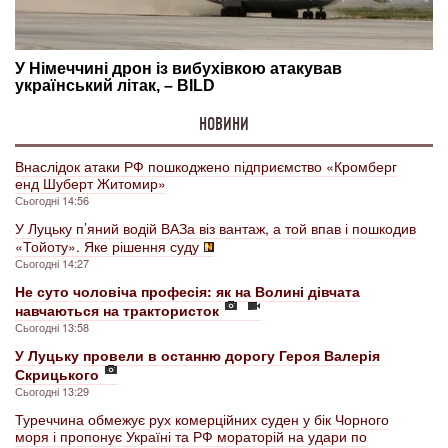
НОВИНИ
Внаслідок атаки РФ пошкоджено підприємство «Кромберг
енд Шуберт Житомир»
Сьогодні 14:56
У Луцьку п’яний водій ВАЗа віз вантаж, а той впав і пошкодив
«Тойоту». Яке рішення суду
Сьогодні 14:27
Не суто чоловіча професія: як на Волині дівчата
навчаються на трактористок
Сьогодні 13:58
У Луцьку провели в останню дорогу Героя Валерія
Скрицького
Сьогодні 13:29
Туреччина обмежує рух комерційних суден у бік Чорного
моря і пропонує Україні та РФ мораторій на удари по