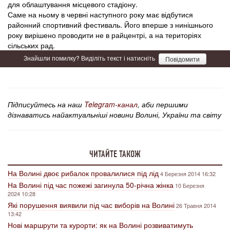
для облаштування місцевого стадіону.
Саме на ньому в червні наступного року має відбутися
районний спортивний фестиваль. Його вперше з нинішнього
року вирішено проводити не в райцентрі, а на територіях
сільських рад.
Знайшли помилку? Виділіть текст і натисніть
Повідомити
Підписуйтесь на наш
Telegram-канал
, аби першими
дізнаватись найактуальніші новини Волині, України та світу
ЧИТАЙТЕ ТАКОЖ
На Волині двоє рибалок провалилися під лід
4 Березня 2014 16:32
На Волині під час пожежі загинула 50-річна жінка
10 Березня
2024 10:28
Які порушення виявили під час виборів на Волині
26 Травня 2014
13:42
Нові маршрути та курорти: як на Волині розвиватимуть