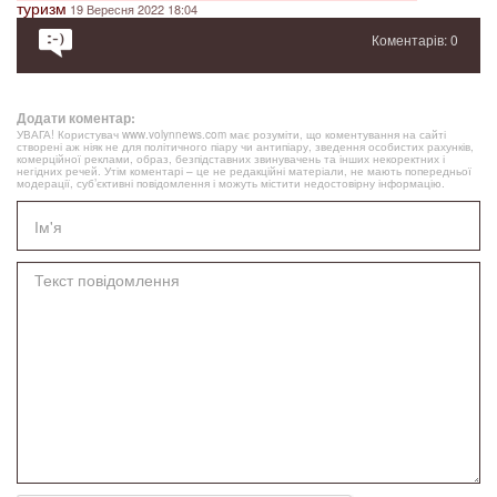
туризм
19 Вересня 2022 18:04
Коментарів: 0
Додати коментар:
УВАГА! Користувач www.volynnews.com має розуміти, що коментування на сайті
створені аж ніяк не для політичного піару чи антипіару, зведення особистих рахунків,
комерційної реклами, образ, безпідставних звинувачень та інших некоректних і
негідних речей. Утім коментарі – це не редакційні матеріали, не мають попередньої
модерації, суб’єктивні повідомлення і можуть містити недостовірну інформацію.