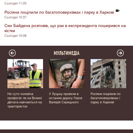
Сьогодні 11:05
Росіяни поцілили по багатоповерхівках і парку в Харкові
Сьогодні 10:37
Син Байдена розповів, що рак в експрезидента поширився на
кістки
Сьогодні 10:08
МУЛЬТИМЕДІА
Не суто чоловіча
У Луцьку провели в
Росіяни поцілили по
професія: як на Волині
останню дорогу Героя
багатоповерхівках і
️
дівчата навчаються на
Валерія Скрицького
парку в Харкові
трактористок