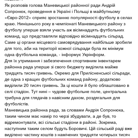
Як розповів голова Маневицької районної ради Андрій
Сопронюк, проведення в Україні і Польщі в майбутньому
«Євро-2012» сприяє зростанню популярності футболу в селах
краю. Нинішнього року в чемпіонаті Маневицького району з
футболу уперше взяли участь аж вісімнадцять футбольних
команд, що представляли відповідно вісімнадцять сільрад.
Саме ці органи місцевого самоврядування найбільше зробили
для того, аби на території кожної сільради була як мінімум
одна футбольна команда, - інформує Укрінформ.
Для їх утримання і забезпечення спортивним інвентарем
районна рада уперше зі свого бюджету виділила майже
тридцять тисяч гривень. Окремо для Прилісненської сільради,
де одна з кращих футбольних команд району, додатково
виділили 20 тисяч гривень. За ці кошти й було облаштовано в
селі стадіон. Тут нині – чудове футбольне поле, центральна
трибуна для глядачів з навісним дахом, роздягальня для
футболістів.
Маневицька районна рада, за словами Андрія Сопронюка,
таким чином має намір по черзі збудувати, а де був, то
відремонтувати, всі сільські стадіони в районі. Зокрема,
наступним таким селом будуть Боровичі. Цій сільській раді вже
виділено частину коштів з намічених тридцяти чотирьох тисяч