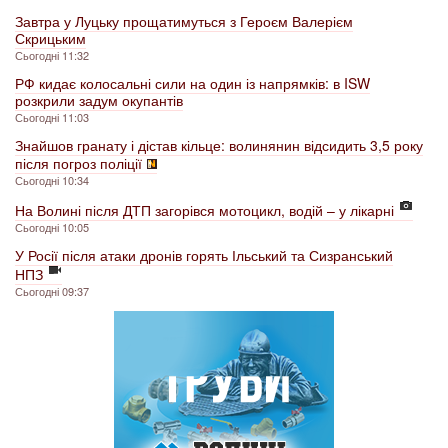
Завтра у Луцьку прощатимуться з Героєм Валерієм
Скрицьким
Сьогодні 11:32
РФ кидає колосальні сили на один із напрямків: в ISW
розкрили задум окупантів
Сьогодні 11:03
Знайшов гранату і дістав кільце: волинянин відсидить 3,5 року
після погроз поліції
Сьогодні 10:34
На Волині після ДТП загорівся мотоцикл, водій – у лікарні
Сьогодні 10:05
У Росії після атаки дронів горять Ільський та Сизранський
НПЗ
Сьогодні 09:37