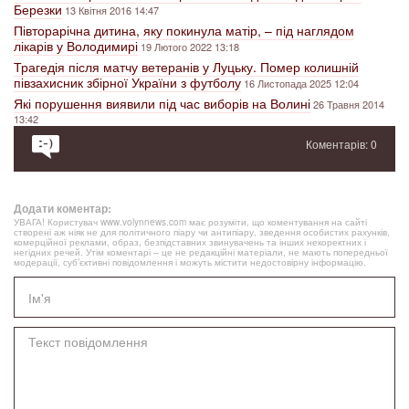
Березки
13 Квітня 2016 14:47
Півторарічна дитина, яку покинула матір, – під наглядом
лікарів у Володимирі
19 Лютого 2022 13:18
Трагедія після матчу ветеранів у Луцьку. Помер колишній
півзахисник збірної України з футболу
16 Листопада 2025 12:04
Які порушення виявили під час виборів на Волині
26 Травня 2014
13:42
Коментарів: 0
Додати коментар:
УВАГА! Користувач www.volynnews.com має розуміти, що коментування на сайті
створені аж ніяк не для політичного піару чи антипіару, зведення особистих рахунків,
комерційної реклами, образ, безпідставних звинувачень та інших некоректних і
негідних речей. Утім коментарі – це не редакційні матеріали, не мають попередньої
модерації, суб’єктивні повідомлення і можуть містити недостовірну інформацію.