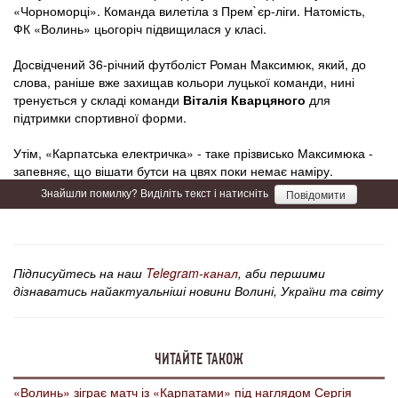
«Чорноморці». Команда вилетіла з Прем`єр-ліги. Натомість,
ФК «Волинь» цьогоріч підвищилася у класі.
Досвідчений 36-річний футболіст Роман Максимюк, який, до
слова, раніше вже захищав кольори луцької команди, нині
тренується у складі команди
Віталія Кварцяного
для
підтримки спортивної форми.
Утім, «Карпатська електричка» - таке прізвисько Максимюка -
запевняє, що вішати бутси на цвях поки немає наміру.
Знайшли помилку? Виділіть текст і натисніть
Повідомити
Підписуйтесь на наш
Telegram-канал
, аби першими
дізнаватись найактуальніші новини Волині, України та світу
ЧИТАЙТЕ ТАКОЖ
«Волинь» зіграє матч із «Карпатами» під наглядом Сергія