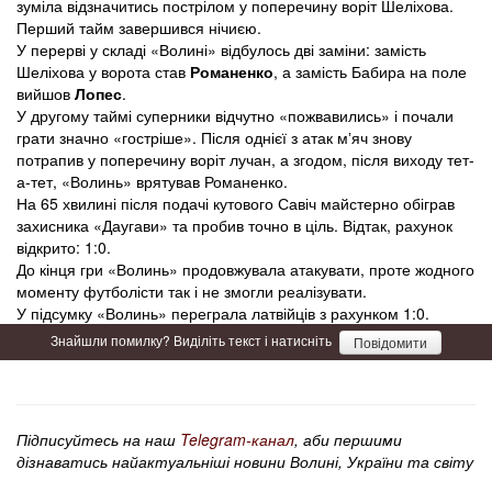
зуміла відзначитись пострілом у поперечину воріт Шеліхова.
Перший тайм завершився нічиєю.
У перерві у складі «Волині» відбулось дві заміни: замість
Шеліхова у ворота став
Романенко
, а замість Бабира на поле
вийшов
Лопес
.
У другому таймі суперники відчутно «пожвавились» і почали
грати значно «гостріше». Після однієї з атак мʼяч знову
потрапив у поперечину воріт лучан, а згодом, після виходу тет-
а-тет, «Волинь» врятував Романенко.
На 65 хвилині після подачі кутового Савіч майстерно обіграв
захисника «Даугави» та пробив точно в ціль. Відтак, рахунок
відкрито: 1:0.
До кінця гри «Волинь» продовжувала атакувати, проте жодного
моменту футболісти так і не змогли реалізувати.
У підсумку «Волинь» переграла латвійців з рахунком 1:0.
Знайшли помилку? Виділіть текст і натисніть
Повідомити
Підписуйтесь на наш
Telegram-канал
, аби першими
дізнаватись найактуальніші новини Волині, України та світу