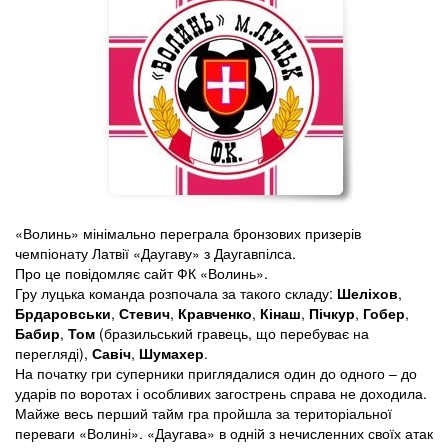
«Волинь» мінімально переграла бронзових призерів
чемпіонату Латвії «Даугаву» з Даугавпілса.
Про це повідомляє сайт ФК «Волинь».
Гру луцька команда розпочала за такого складу:
Шеліхов
,
Брдаровськи
,
Стевич
,
Кравченко
,
Кінаш
,
Пічкур
,
Гобер
,
Бабир
,
Том
(бразильський гравець, що перебуває на
перегляді),
Савіч
,
Шумахер
.
На початку гри суперники приглядалися один до одного ‒ до
ударів по воротах і особливих загострень справа не доходила.
Майже весь перший тайм гра пройшла за територіальної
переваги «Волині». «Даугава» в одній з нечисленних своїх атак