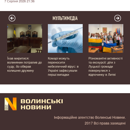
7 Серпня 2026 21:36
МУЛЬТИМЕДІА
Їхав миритися:
Комарі можуть
Різноманітні активності
волинянин потрапив до
переносити
та екскурсії: діти з
суду, бо обікрав
небезпечний вірус: в
Луцької громади
колишню дружину
Україні зафіксували
повернулися з
перші випадки
відпочинку в Литві
у
Інформаційне агентство Волинські Новини.
2017 Всі права захищені