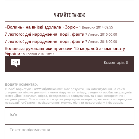
ЧИТАЙТЕ ТАКОЖ
«Волинь» на виїзді здолала «Зорю»
1 Вересня 2014 09:55
7 лютого: дні народження, події, факти
7 Лютого 2015 00:00
7 лютого: дні народження, події, факти
7 Лютого 2016 00:00
Волинські рукопашники привезли 15 медалей з чемпіонату
України
15 Травня 2018 18:11
Коментарів: 0
Додати коментар:
УВАГА! Користувач www.volynnews.com має розуміти, що коментування на сайті
створені аж ніяк не для політичного піару чи антипіару, зведення особистих рахунків,
комерційної реклами, образ, безпідставних звинувачень та інших некоректних і
негідних речей. Утім коментарі – це не редакційні матеріали, не мають попередньої
модерації, суб’єктивні повідомлення і можуть містити недостовірну інформацію.