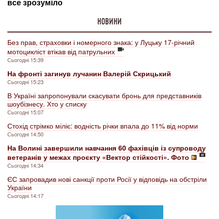
НОВИНИ
Без прав, страховки і номерного знака: у Луцьку 17-річний
мотоцикліст втікав від патрульних
Сьогодні 15:39
На фронті загинув лучанин Валерій Скрицький
Сьогодні 15:23
В Україні запропонували скасувати бронь для представників
шоубізнесу. Хто у списку
Сьогодні 15:07
Стохід стрімко міліє: водність річки впала до 11% від норми
Сьогодні 14:50
На Волині завершили навчання 60 фахівців із супроводу
ветеранів у межах проєкту «Вектор стійкості». Фото
Сьогодні 14:34
ЄС запровадив нові санкції проти Росії у відповідь на обстріли
України
Сьогодні 14:17