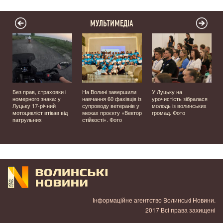
МУЛЬТИМЕДІА
Без прав, страховки і
На Волині завершили
У Луцьку на
номерного знака: у
навчання 60 фахівців із
урочистість зібралася
Луцьку 17-річний
супроводу ветеранів у
молодь із волинських
мотоцикліст втікав від
межах проєкту «Вектор
громад. Фото
патрульних
стійкості». Фото
Інформаційне агентство Волинські Новини.
2017 Всі права захищені