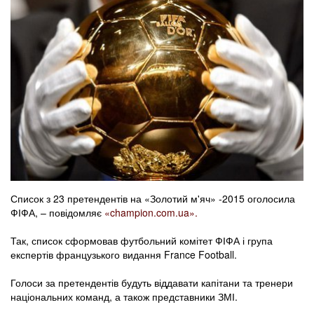
Список з 23 претендентів на «Золотий м'яч» -2015 оголосила
ФІФА, – повідомляє
«champion.com.ua».
Так, список сформовав футбольний комітет ФІФА і група
експертів французького видання France Football.
Голоси за претендентів будуть віддавати капітани та тренери
національних команд, а також представники ЗМІ.