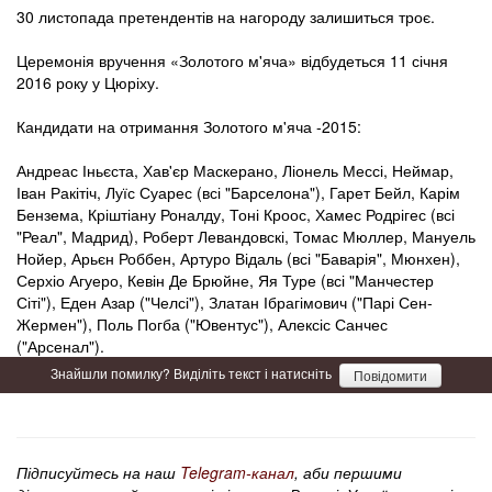
30 листопада претендентів на нагороду залишиться троє.
Церемонія вручення «Золотого м'яча» відбудеться 11 січня
2016 року у Цюріху.
Кандидати на отримання Золотого м'яча -2015:
Андреас Іньєста, Хав'єр Маскерано, Ліонель Мессі, Неймар,
Іван Ракітіч, ​​Луїс Суарес (всі "Барселона"), Гарет Бейл, Карім
Бензема, Кріштіану Роналду, Тоні Кроос, Хамес Родрігес (всі
"Реал", Мадрид), Роберт Левандовскі, Томас Мюллер, Мануель
Нойер, Арьєн Роббен, Артуро Відаль (всі "Баварія", Мюнхен),
Серхіо Агуеро, Кевін Де Брюйне, Яя Туре (всі "Манчестер
Сіті"), Еден Азар ("Челсі"), Златан Ібрагімович ("Парі Сен-
Жермен"), Поль Погба ("Ювентус"), Алексіс Санчес
("Арсенал").
Знайшли помилку? Виділіть текст і натисніть
Повідомити
Підписуйтесь на наш
Telegram-канал
, аби першими