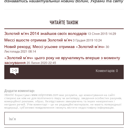
дізнаватись найактуальніші новини Волині, України та світу
ЧИТАЙТЕ ТАКОЖ
Золотий м'яч 2014 знайшов своїх володарів
13 Січня 2015 14:29
Мессі вшосте отримав Золотий м’яч
3 Грудня 2019 10:24
Новий рекорд: Мессі усьоме отримав «Золотий м’яч»
30
Листопада 2021 08:14
«Золотий м’яч» цього року не вручатимуть вперше з моменту
заснування
20 Липня 2020 22:45
Коментарів: 0
Додати коментар:
УВАГА! Користувач www.volynnews.com має розуміти, що коментування на сайті
створені аж ніяк не для політичного піару чи антипіару, зведення особистих рахунків,
комерційної реклами, образ, безпідставних звинувачень та інших некоректних і
негідних речей. Утім коментарі – це не редакційні матеріали, не мають попередньої
модерації, суб’єктивні повідомлення і можуть містити недостовірну інформацію.