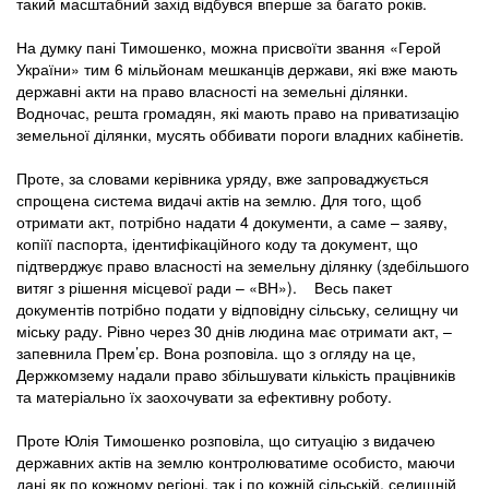
такий масштабний захід відбувся вперше за багато років.
На думку пані Тимошенко, можна присвоїти звання «Герой
України» тим 6 мільйонам мешканців держави, які вже мають
державні акти на право власності на земельні ділянки.
Водночас, решта громадян, які мають право на приватизацію
земельної ділянки, мусять оббивати пороги владних кабінетів.
Проте, за словами керівника уряду, вже запроваджується
спрощена система видачі актів на землю. Для того, щоб
отримати акт, потрібно надати 4 документи, а саме – заяву,
копіїї паспорта, ідентифікаційного коду та документ, що
підтверджує право власності на земельну ділянку (здебільшого
витяг з рішення місцевої ради – «ВН»). Весь пакет
документів потрібно подати у відповідну сільську, селищну чи
міську раду. Рівно через 30 днів людина має отримати акт, –
запевнила Прем’єр. Вона розповіла. що з огляду на це,
Держкомзему надали право збільшувати кількість працівників
та матеріально їх заохочувати за ефективну роботу.
Проте Юлія Тимошенко розповіла, що ситуацію з видачею
державних актів на землю контролюватиме особисто, маючи
дані як по кожному регіоні, так і по кожній сільській, селищній