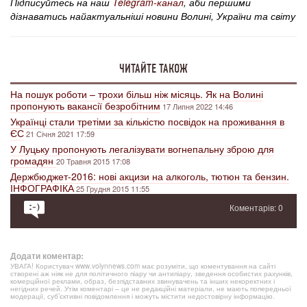
Підписуйтесь на наш
Telegram-канал
, аби першими
дізнаватись найактуальніші новини Волині, України та світу
ЧИТАЙТЕ ТАКОЖ
На пошук роботи – трохи більш ніж місяць. Як на Волині
пропонують вакансії безробітним
17 Липня 2022 14:46
Українці стали третіми за кількістю посвідок на проживання в
ЄС
21 Січня 2021 17:59
У Луцьку пропонують легалізувати вогнепальну зброю для
громадян
20 Травня 2015 17:08
Держбюджет-2016: нові акцизи на алкоголь, тютюн та бензин.
ІНФОГРАФІКА
25 Грудня 2015 11:55
Коментарів: 0
Додати коментар:
УВАГА! Користувач www.volynnews.com має розуміти, що коментування на сайті
створені аж ніяк не для політичного піару чи антипіару, зведення особистих рахунків,
комерційної реклами, образ, безпідставних звинувачень та інших некоректних і
негідних речей. Утім коментарі – це не редакційні матеріали, не мають попередньої
модерації, суб’єктивні повідомлення і можуть містити недостовірну інформацію.