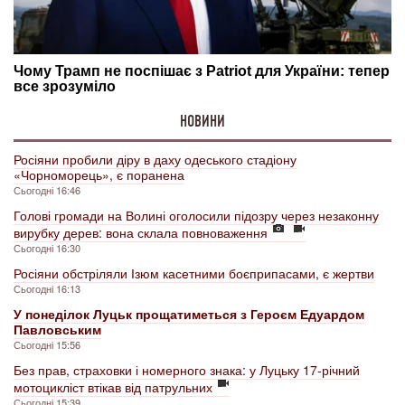
НОВИНИ
Росіяни пробили діру в даху одеського стадіону
«Чорноморець», є поранена
Сьогодні 16:46
Голові громади на Волині оголосили підозру через незаконну
вирубку дерев: вона склала повноваження
Сьогодні 16:30
Росіяни обстріляли Ізюм касетними боєприпасами, є жертви
Сьогодні 16:13
У понеділок Луцьк прощатиметься з Героєм Едуардом
Павловським
Сьогодні 15:56
Без прав, страховки і номерного знака: у Луцьку 17-річний
мотоцикліст втікав від патрульних
Сьогодні 15:39