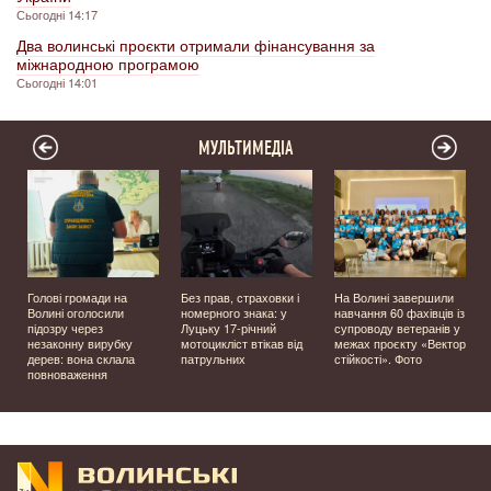
Сьогодні 14:17
Два волинські проєкти отримали фінансування за
міжнародною програмою
Сьогодні 14:01
МУЛЬТИМЕДІА
Голові громади на
Без прав, страховки і
На Волині завершили
Волині оголосили
номерного знака: у
навчання 60 фахівців із
підозру через
Луцьку 17-річний
супроводу ветеранів у
–
незаконну вирубку
мотоцикліст втікав від
межах проєкту «Вектор
дерев: вона склала
патрульних
стійкості». Фото
повноваження