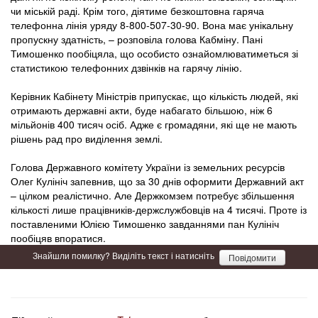
чи міській раді. Крім того, діятиме безкоштовна гаряча
телефонна лінія уряду 8-800-507-30-90. Вона має унікальну
пропускну здатність, – розповіла голова Кабміну. Пані
Тимошенко пообіцяла, що особисто ознайомлюватиметься зі
статистикою телефонних дзвінків на гарячу лінію.
Керівник Кабінету Міністрів припускає, що кількість людей, які
отримають державні акти, буде набагато більшою, ніж 6
мільйонів 400 тисяч осіб. Адже є громадяни, які ще не мають
рішень рад про виділення землі.
Голова Державного комітету України із земельних ресурсів
Олег Кулініч запевнив, що за 30 днів оформити Державний акт
– цілком реалістично. Але Держкомзем потребує збільшення
кількості лише працівників-держслужбовців на 4 тисячі. Проте із
поставленими Юлією Тимошенко завданнями пан Кулініч
пообіцяв впоратися.
Знайшли помилку? Виділіть текст і натисніть
Повідомити