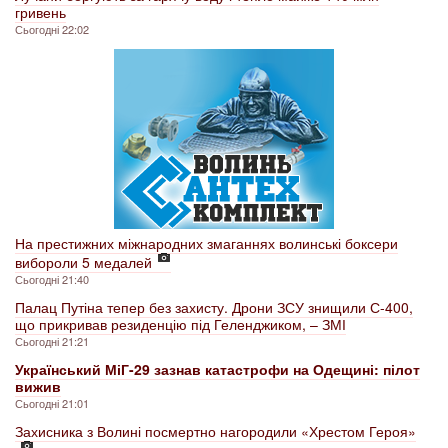
гривень
Сьогодні 22:02
На престижних міжнародних змаганнях волинські боксери
вибороли 5 медалей
Сьогодні 21:40
Палац Путіна тепер без захисту. Дрони ЗСУ знищили С-400,
що прикривав резиденцію під Геленджиком, – ЗМІ
Сьогодні 21:21
Український МіГ-29 зазнав катастрофи на Одещині: пілот
вижив
Сьогодні 21:01
Захисника з Волині посмертно нагородили «Хрестом Героя»