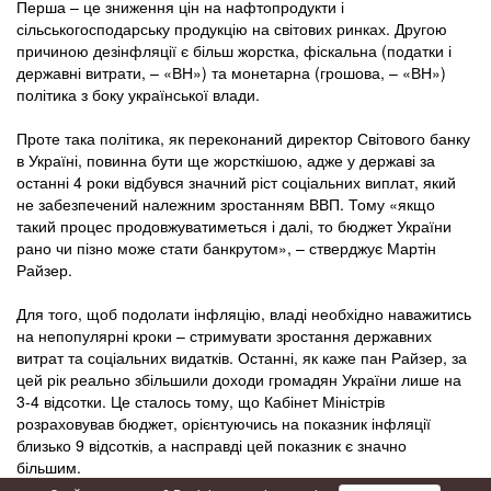
Перша – це зниження цін на нафтопродукти і
сільськогосподарську продукцію на світових ринках. Другою
причиною дезінфляції є більш жорстка, фіскальна (податки і
державні витрати, – «ВН») та монетарна (грошова, – «ВН»)
політика з боку української влади.
Проте така політика, як переконаний директор Світового банку
в Україні, повинна бути ще жорсткішою, адже у державі за
останні 4 роки відбувся значний ріст соціальних виплат, який
не забезпечений належним зростанням ВВП. Тому «якщо
такий процес продовжуватиметься і далі, то бюджет України
рано чи пізно може стати банкрутом», – стверджує Мартін
Райзер.
Для того, щоб подолати інфляцію, владі необхідно наважитись
на непопулярні кроки – стримувати зростання державних
витрат та соціальних видатків. Останні, як каже пан Райзер, за
цей рік реально збільшили доходи громадян України лише на
3-4 відсотки. Це сталось тому, що Кабінет Міністрів
розраховував бюджет, орієнтуючись на показник інфляції
близько 9 відсотків, а насправді цей показник є значно
більшим.