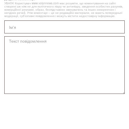
УВАГА! Користувач www.volynnews.com має розуміти, що коментування на сайті
створені аж ніяк не для політичного піару чи антипіару, зведення особистих рахунків,
комерційної реклами, образ, безпідставних звинувачень та інших некоректних і
негідних речей. Утім коментарі – це не редакційні матеріали, не мають попередньої
модерації, суб’єктивні повідомлення і можуть містити недостовірну інформацію.