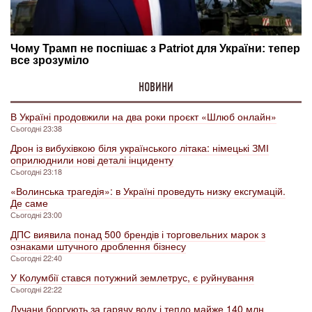
НОВИНИ
В Україні продовжили на два роки проєкт «Шлюб онлайн»
Сьогодні 23:38
Дрон із вибухівкою біля українського літака: німецькі ЗМІ
оприлюднили нові деталі інциденту
Сьогодні 23:18
«Волинська трагедія»: в Україні проведуть низку ексгумацій.
Де саме
Сьогодні 23:00
ДПС виявила понад 500 брендів і торговельних марок з
ознаками штучного дроблення бізнесу
Сьогодні 22:40
У Колумбії стався потужний землетрус, є руйнування
Сьогодні 22:22
Лучани боргують за гарячу воду і тепло майже 140 млн