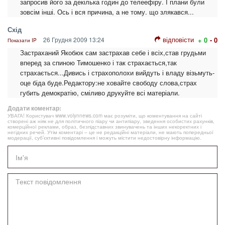
запросив його за декілька годин до телеефіру. І плани були
зовсім інші. Ось і вся причина, а не тому. що злякався...
Схід
відповісти
26 Грудня 2009 13:24
+ 0
- 0
Показати IP
Застраханий Якобюк сам застрахав себе і всіх,став грудьми
вперед за спиною Тимошенко і так страхається,так
страхається...Дивись і страхополохи вийдуть і владу візьмуть-
оце біда буде.Редактору:не ховайте свободу слова,страх
губить демократію, сміливо друкуйте всі матеріали.
Додати коментар:
УВАГА! Користувач www.volynnews.com має розуміти, що коментування на сайті
створені аж ніяк не для політичного піару чи антипіару, зведення особистих рахунків,
комерційної реклами, образ, безпідставних звинувачень та інших некоректних і
негідних речей. Утім коментарі – це не редакційні матеріали, не мають попередньої
модерації, суб’єктивні повідомлення і можуть містити недостовірну інформацію.