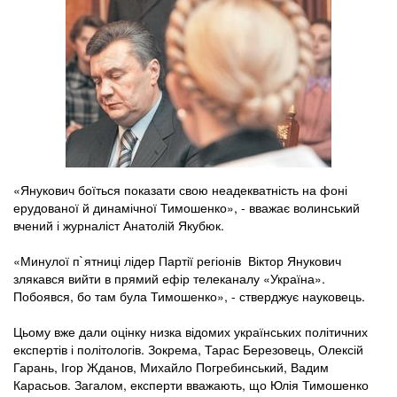
«Янукович боїться показати свою неадекватність на фоні
ерудованої й динамічної Тимошенко», - вважає волинський
вчений і журналіст Анатолій Якубюк.
«Минулої п`ятниці лідер Партії регіонів Віктор Янукович
злякався вийти в прямий ефір телеканалу «Україна».
Побоявся, бо там була Тимошенко», - стверджує науковець.
Цьому вже дали оцінку низка відомих українських політичних
експертів і політологів. Зокрема, Тарас Березовець, Олексій
Гарань, Ігор Жданов, Михайло Погребинський, Вадим
Карасьов. Загалом, експерти вважають, що Юлія Тимошенко