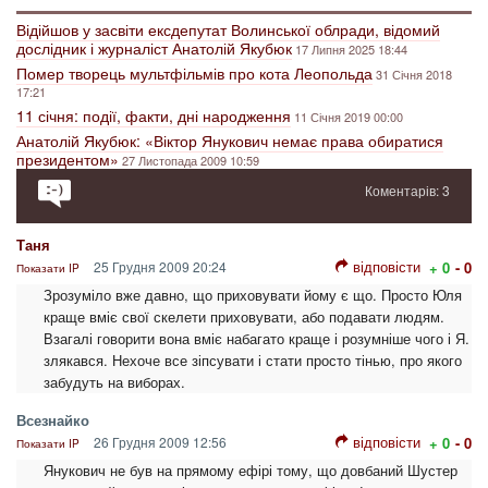
Відійшов у засвіти ексдепутат Волинської облради, відомий
дослідник і журналіст Анатолій Якубюк
17 Липня 2025 18:44
Помер творець мультфільмів про кота Леопольда
31 Січня 2018
17:21
11 січня: події, факти, дні народження
11 Січня 2019 00:00
Анатолій Якубюк: «Віктор Янукович немає права обиратися
президентом»
27 Листопада 2009 10:59
Коментарів: 3
Таня
відповісти
25 Грудня 2009 20:24
+ 0
- 0
Показати IP
Зрозуміло вже давно, що приховувати йому є що. Просто Юля
краще вміє свої скелети приховувати, або подавати людям.
Взагалі говорити вона вміє набагато краще і розумніше чого і Я.
злякався. Нехоче все зіпсувати і стати просто тінью, про якого
забудуть на виборах.
Всезнайко
відповісти
26 Грудня 2009 12:56
+ 0
- 0
Показати IP
Янукович не був на прямому ефірі тому, що довбаний Шустер