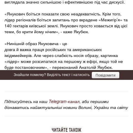
виглядала значно сильнішою і ефективнішою під час дискусії.
«Янукович боїться показати свою неадекватність. Крім того,
лідер регіоналів боїться запитань про вкрадене «Межигір’я» та
140 гектарів київської землі. Янукович просто ховається від цієї
теми, бо крити йому нічим», - каже Якубюк.
«Нинішній образ Януковича - це
довга й важка праця російських та американських
іміджмейкерів. Але через слабкість носія образу, картинка
«лідер» може розсипатися на першому ж ефірі, якщо той не
буде постановочним», - переконаний Анатолій Якубюк.
Знайшли помилку? Виділіть текст і натисніть
Повідомити
Підписуйтесь на наш
Telegram-канал
, аби першими
дізнаватись найактуальніші новини Волині, України та світу
ЧИТАЙТЕ ТАКОЖ